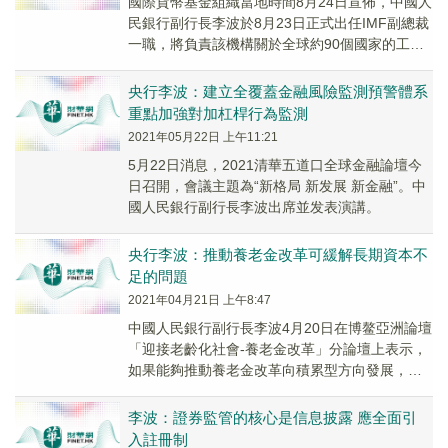
國際貨幣基金組織當地時間8月24日宣佈，中國人
民銀行副行長李波於8月23日正式出任IMF副總裁
一職，將負責該機構關於全球約90個國家的工作
以及廣泛政策問題方面的工作。IMF總裁格...
央行李波：建立全覆蓋金融風險監測預警體系
重點加強對加杠桿行為監測
2021年05月22日 上午11:21
5月22日消息，2021清華五道口全球金融論壇今
日召開，會議主題為“新格局 新发展 新金融”。中
國人民銀行副行長李波出席並发表演講。
央行李波：推動養老金改革可緩解長期資本不
足的問題
2021年04月21日 上午8:47
中國人民銀行副行長李波4月20日在博鳌亞洲論壇
「迎接老齡化社會-養老金改革」分論壇上表示，
如果能夠推動養老金改革向積累型方向發展，比
照OECD國家的平均水平，即養老金達到GDP
的...
李波：證券監管的核心是信息披露 應全面引
入註冊制