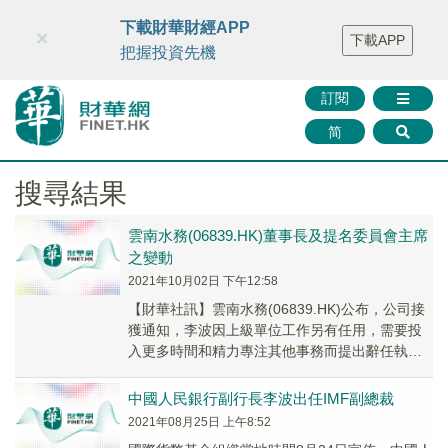
財華智庫網
FINTV
FINMETA
財華證券
媒體矩陣
下載財華財經APP
×
下載APP
智庫沙龍
聯絡我們
把握投資先機
訂閱
简
搜尋結果
雲南水務(06839.HK)董事長及提名委員會主席
之變動
2021年10月02日 下午12:58
【財華社訊】雲南水務(06839.HK)公布，公司接
獲通知，李波因上級單位工作另有任用，需要投
入更多時間和精力專注其他事務而提出辭任執行
董事、董事長及提名委員會成員兼主席之職務，
自本公告日期起生效。
中國人民銀行副行長李波出任IMF副總裁
2021年08月25日 上午8:52