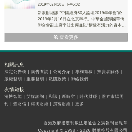
2019年02月16日 下午5:02
新浪財經訊 “中國經濟50人論壇2019年年會”於
2019年2月16日在北京舉行。中華全國歸國華僑
聯合會副主席李波出席並以“構建有活力的資本市
場”為題發表演講。
查看更多
相關訊息
法定公告欄
|
廣告查詢
|
公司介紹
|
專欄邀稿
|
投資者關係
|
版權聲明
|
重要聲明
|
私隱政策
|
聯絡我們
友情鏈接
清博智能
|
艾媒諮詢
|
和訊
|
新時空
|
時代財經
|
證券市場周
刊
|
壹財信
|
權衡財經
|
攬富財經
|
更多...
香港政府指定刊載法定通告之憲報刊登報章
Copyright © 1998 - 2026 財華控股有限公司