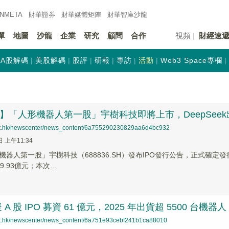
INMETA
財華證券
財華
媒體矩陣
財華
智庫沙龍
單
地圖
沙龍
企業
研究
顧問
合作
視頻
財經速
A股解碼
美股解碼
股評
研報
專訪
活動
Web3 Space專欄
蹤】「人形機器人第一股」宇樹科技即將上市，DeepSee
net.hk/newscenter/news_content/6a755290230829aa6d4bc932
日 上午11:34
器人第一股」宇樹科技（688836.SH）發布IPO發行公告，正式確定發行
.93億元；本次...
A 股 IPO 募資 61 億元，2025 年出貨超 5500 台機器人
net.hk/newscenter/news_content/6a751e93cebf241b1ca88010