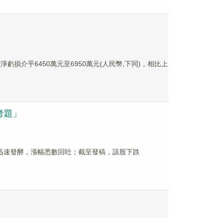
淨虧損介乎6450萬元至6950萬元(人民幣,下同)，相比上
考題」
場分歧迅速發酵，漲幅悉數回吐；截至發稿，該股下跌