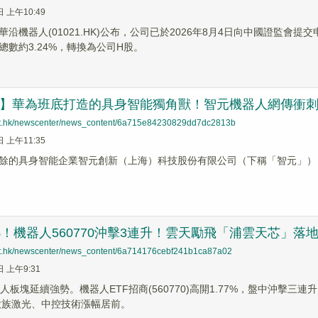
日 上午10:49
沿機器人(01021.HK)公布，公司已於2026年8月4日向中國證監會提交
總數約3.24%，轉換為公司H股。
速遞】華為班底打造的具身智能獨角獸！智元機器人網傳衝
net.hk/newscenter/news_content/6a715e84230829dd7dc2813b
日 上午11:35
餘的具身智能企業智元創新（上海）科技股份有限公司（下稱「智元」），
7%！機器人560770沖擊3連升！雲天勵飛「浦雲天芯」落
net.hk/newscenter/news_content/6a714176cebf241b1ca87a02
日 上午9:31
人板塊延續強勢。機器人ETF招商(560770)高開1.77%，盤中沖擊
大族激光、中控技術漲幅居前。