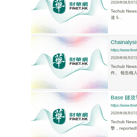
2026年08月07
Techub N
達 5...
Chaina
https://www.fi
2026年08月07
Techub N
件。 報告稱入.
Base 
https://www.fi
2026年08月07
Techub 
擊，reportedl.