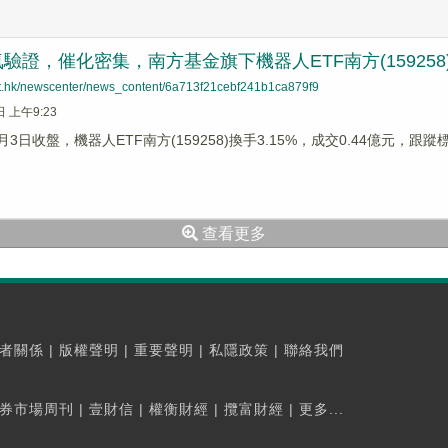
驗證，催化密集，南方基金旗下機器人ETF南方(159258
net.hk/newscenter/news_content/6a713f21cebf241b1ca879f9
日 上午9:23
月3日收盤，機器人ETF南方(159258)換手3.15%，成交0.44億元，跟蹤標的
查看更多
者關係
|
版權聲明
|
重要聲明
|
私隱政策
|
聯絡我們
券市場周刊
|
壹財信
|
權衡財經
|
攬富財經
|
更多...