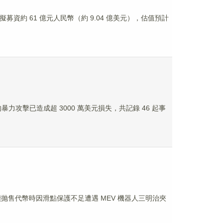
IPO，擬募資約 61 億元人民幣（約 9.04 億美元），估值預計
有者的暴力攻擊已造成超 3000 萬美元損失，共記錄 46 起事
擊者在後續抛售代幣時因滑點保護不足遭遇 MEV 機器人三明治夾