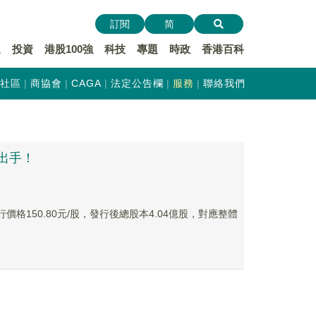
訂閱
简
遞
投資
港股100強
科技
專題
時政
香港百科
社區
商協會
CAGA
法定公告欄
服務
聯絡我們
k出手！
價格150.80元/股，發行後總股本4.04億股，對應整體