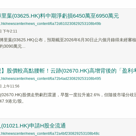
葉(03625.HK)料中期淨虧損6450萬至6950萬元
net.hk/newscenter/news_content/6a72d610230829253108b49b
日 下午2:11
里葉(03625.HK)公布，預期截至2026年6月30日止六個月錄得未經審核
090萬元...
】股價較高點腰斬！云跡(02670.HK)高增背後的「盈利
net.hk/newscenter/news_content/6a72b4ad230829253108b495
日 上午11:56
跡(02670.HK)股價走勢劇烈震盪，早盤一度拉升逾2.6%，但隨後市
47.9港元/股。
01021.HK)申請H股全流通
net.hk/newscenter/news_content/6a72a4bf230829253108b48c