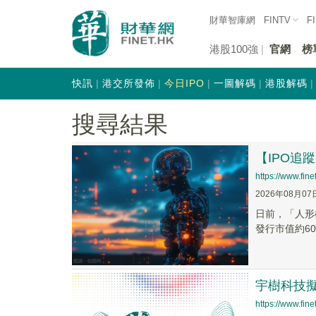
財華智庫網
FINTV
F
港股100強
官網
榜
快訊
港交所發佈
今日IPO
一圖解碼
港股解碼
搜尋結果
【IPO追
https://www.fi
2026年08月07
日前，「人形機
發行市值約609
宇樹科技擬 
https://www.fi