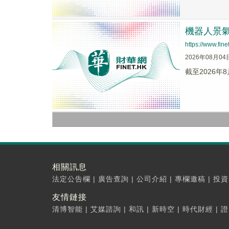
機器人景氣
https://www.fi
2026年08月04
截至2026年8
相關訊息
法定公告欄
|
廣告查詢
|
公司介紹
|
專欄邀稿
|
投資
友情鏈接
清博智能
|
艾媒諮詢
|
和訊
|
新時空
|
時代財經
|
證