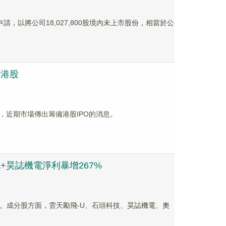
申請，以將公司18,027,800股境內未上市股份，相當於公
刺港股
近期市場傳出籌備港股IPO的消息。
地+昊誌機電淨利暴增267%
三連升。成分股方面，雲天勵飛-U、石頭科技、昊誌機電、奧