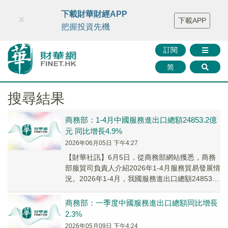
財華智庫網
FINTV
FINMETA
財華證券
媒體矩陣
下載財華財經APP
×
下載APP
智庫沙龍
聯絡我們
把握投資先機
訂閱
简
搜尋結果
商務部：1-4月中國服務進出口總額24853.2億
元 同比增長4.9%
2026年06月05日 下午4:27
【財華社訊】6月5日，從商務部網站獲悉，商務
部服貿司負責人介紹2026年1-4月服務貿易發展情
況。2026年1-4月，我國服務進出口總額24853.2
億元(人民幣,下同)，同比增...
商務部：一季度中國服務進出口總額同比增長
2.3%
2026年05月09日 下午4:24