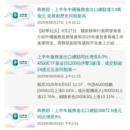
億元(人民幣,下同)，同比增...
商務部：上半年中國服務進出口總額達3.9萬
億元 規模創歷史同期新高
2025年08月27日 上午10:12
【財華社訊】8月27日，國新辦舉行新聞發佈會，
介紹中國服務貿易發展和2025年服貿會籌備工作
進展情況。商務部副部長盛秋平在會上介紹，
2025年中國國際服務貿易交易會將於9月10日...
上半年服務進出口總額同比增長8.0%，
A500ETF基金(512050)沖擊3連漲，成交額超
24億元位居同類第一
2025年08月06日 上午11:15
截至2025年8月6日 11:07，中證A500指數
(000510)上漲0.24%，成分股機器人(300024)上
漲13.76%，銅陵有色(000630)上漲10.11%，中
國船...
商務部：上半年服務進出口總額38872.6億元
同比增長8%
2025年08月04日 下午2:51