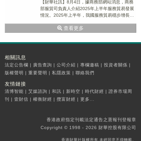
【財華社訊】8月4日，據商務部網站消息，商務
部服貿司負責人介紹2025年上半年服務貿易發展
情況。2025年上半年，我國服務貿易穩步增長，
服務進出口總額38872.6億元(人民幣，...
查看更多
相關訊息
法定公告欄
|
廣告查詢
|
公司介紹
|
專欄邀稿
|
投資者關係
|
版權聲明
|
重要聲明
|
私隱政策
|
聯絡我們
友情鏈接
清博智能
|
艾媒諮詢
|
和訊
|
新時空
|
時代財經
|
證券市場周
刊
|
壹財信
|
權衡財經
|
攬富財經
|
更多...
香港政府指定刊載法定通告之憲報刊登報章
Copyright © 1998 - 2026 財華控股有限公司
香港財華社版權所有,未經同意不得轉載。