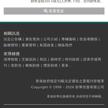
銷售金額165.5億元(人民幣,下同)，合同銷售面積
175萬平方米，六月單月實現...
查看更多
相關訊息
法定公告欄
|
廣告查詢
|
公司介紹
|
專欄邀稿
|
投資者關係
|
版權聲明
|
重要聲明
|
私隱政策
|
聯絡我們
友情鏈接
清博智能
|
艾媒諮詢
|
和訊
|
新時空
|
時代財經
|
證券市場周
刊
|
壹財信
|
權衡財經
|
攬富財經
|
更多...
香港政府指定刊載法定通告之憲報刊登報章
Copyright © 1998 - 2026 財華控股有限公司
香港財華社版權所有,未經同意不得轉載。