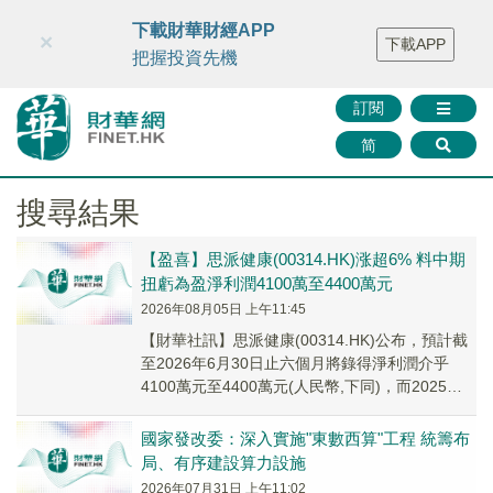
財華智庫網
FINTV
FINMETA
財華證券
媒體矩陣
下載財華財經APP
×
下載APP
智庫沙龍
聯絡我們
把握投資先機
訂閱
简
搜尋結果
【盈喜】思派健康(00314.HK)涨超6% 料中期
扭虧為盈淨利潤4100萬至4400萬元
2026年08月05日 上午11:45
【財華社訊】思派健康(00314.HK)公布，預計截
至2026年6月30日止六個月將錄得淨利潤介乎
4100萬元至4400萬元(人民幣,下同)，而2025年
同期則為淨虧損約8110...
國家發改委：深入實施"東數西算"工程 統籌布
局、有序建設算力設施
2026年07月31日 上午11:02