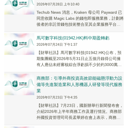
2026年07月28日 上午10:40
Techub News 消息，Kraken 母公司 Payward 已
同意收購 Magic Labs 的錢包即服務業務，計劃將
後者的非託管錢包技術整合至其企業服務平台
Paywa...
馬可數字科技(01942.HK)料中期盈轉虧
2026年07月24日 下午1:37
【財華社訊】馬可數字科技(01942.HK)公布，預
期集團截至2026年5月31日止五個月錄得公司擁
有人應佔未經審核綜合淨虧損不少於約3000萬元
(人民幣,下同)，因此，預期將於...
商務部：引導外商投資高效節能磁懸浮動力設
備等先進製造業和人形機器人研發等現代服務
業
2026年07月23日 下午4:35
【財華社訊】7月23日，國新辦舉行新聞發布會，
介紹2026年上半年商務工作及運行情況。商務部
外國投資管理司司長孟華婷在會上表示，商務部
將落實好鼓勵外商投資產業目錄，引導外商投資