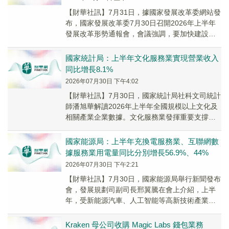
【財華社訊】7月31日，據國家發展改革委網站發
布，國家發展改革委7月30日召開2026年上半年
發展改革形勢通報會，會議強調，要加快建設現
代化產業體系，堅持因地制宜、分類施策培育
壯...
國家統計局：上半年文化服務業實現營業收入
同比增長8.1%
2026年07月30日 下午4:02
【財華社訊】7月30日，國家統計局社科文司統計
師潘旭華解讀2026年上半年全國規模以上文化及
相關產業企業數據。文化服務業發揮重要支撐作
用。上半年，文化服務業實現營業收入43235...
國家能源局：上半年充換電服務業、互聯網數
據服務業用電量同比分別增長56.9%、44%
2026年07月30日 下午2:21
【財華社訊】7月30日，國家能源局舉行新聞發布
會，發展規劃司副司長邢翼騰在會上介紹，上半
年，受新能源汽車、人工智能等高新技術產業快
速發展帶動，充換電服務業、互聯網數據服務業
用電量...
Kraken 母公司收購 Magic Labs 錢包業務