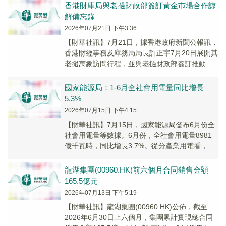
有...
香港財庫局與老撾財政部簽訂黃金巿場合作諒
解備忘錄
2026年07月21日 下午3:36
【財華社訊】7月21日，據香港政府新聞公報訊，
香港財經事務及庫務局局長許正宇7月20日展開其
老撾萬象訪問行程，並與老撾財政部簽訂推動兩
地黃金巿場和金融服務合作的諒解備忘錄。備忘
錄...
國家能源局：1-6月全社會用電量同比增長
5.3%
2026年07月15日 下午4:15
【財華社訊】7月15日，國家能源局發布6月份全
社會用電量等數據。6月份，全社會用電量8981
億千瓦時，同比增長3.7%。從分產業用電看，第
一產業用電量136億千瓦時，同比增長2....
龍湖集團(00960.HK)前六個月合同銷售金額
165.5億元
2026年07月13日 下午5:19
【財華社訊】龍湖集團(00960.HK)公佈，截至
2026年6月30日止六個月，集團累計實現總合同