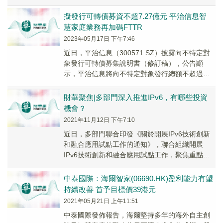
同)，同比增長2.7%，其中，移...
擬發行可轉債募資不超7.27億元 平治信息智
慧家庭業務再加碼FTTR
2023年05月17日 下午7:46
近日，平治信息（300571.SZ）披露向不特定對
象發行可轉債募集說明書（修訂稿），公告顯
示，平治信息將向不特定對象發行總額不超過人
民幣7.27億元的可轉換公司債券。扣除發行費
用...
財華聚焦|多部門深入推進IPv6，有哪些投資
機會？
2021年11月12日 下午7:10
近日，多部門聯合印發《關於開展IPv6技術創新
和融合應用試點工作的通知》，聯合組織開展
IPv6技術創新和融合應用試點工作，聚焦重點領
域，優先方向和瓶頸問題，探索IPv6全鏈條、
全...
中泰國際：海爾智家(06690.HK)盈利能力有望
持續改善 首予目標價39港元
2021年05月21日 上午11:51
中泰國際發佈報告，海爾堅持多年的海外自主創