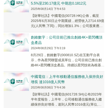
5.5%至230.17億元 中期息0.1812元
2025年08月14日 下午4:53
【財華社訊】中國電信(00728.HK)公佈，截至
2025年6月30日止中期業績，經營收入2714.69億
元(人民幣,下同)，同比增加1.3%；公司股東應佔
利潤230.17億元，...
創維數字：公司目前已推出創維4K+星閃機頂
盒產品
2024年08月29日 下午3:19
8月29日，創維數字(000810.SZ)在互動平台表
示，作為星閃聯盟成員單位，公司目前已推出創
維4K+星閃機頂盒產品。持續以星閃技術為根基，
在公司產品上量產推廣國產自有產權的星...
中國電信：上半年移動通信服務收入保持良好
增長 達1016億人民幣
2023年08月08日 下午4:36
【財華社訊】中國電信(601728.SH)公布2023年
半年度報告，上半年，公司移動通信服務收入繼
續保持良好增長，達到人民幣1016億元(單位,下