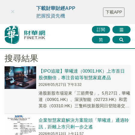
財華智庫網
FINTV
FINMETA
財華證券
媒體矩陣
下載財華財經APP
×
下載APP
智庫沙龍
聯絡我們
把握投資先機
訂閱
简
搜尋結果
【IPO追蹤】華曦達（00901.HK）上市首日
股價翻倍，專注音箱等智慧家庭產品
2026年05月27日 下午3:32
港股新股市場迎來「三箭齊發」。5月27日，華曦
達（00901.HK）、深演智能（02723.HK）和雲
英谷（03310.HK）三隻科技新股同日登陸港交所
主板。
企業智慧家庭解決方案龍頭「華曦達」通過聆
訊，距離上市只剩一步之遙
2026年05月13日 上午11:57