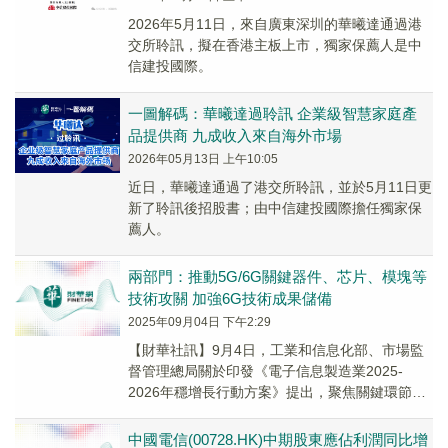
2026年5月11日，來自廣東深圳的華曦達通過港
交所聆訊，擬在香港主板上市，獨家保薦人是中
信建投國際。
一圖解碼：華曦達過聆訊 企業級智慧家庭產
品提供商 九成收入來自海外市場
2026年05月13日 上午10:05
近日，華曦達通過了港交所聆訊，並於5月11日更
新了聆訊後招股書；由中信建投國際擔任獨家保
薦人。
兩部門：推動5G/6G關鍵器件、芯片、模塊等
技術攻關 加強6G技術成果儲備
2025年09月04日 下午2:29
【財華社訊】9月4日，工業和信息化部、市場監
督管理總局關於印發《電子信息製造業2025-
2026年穩增長行動方案》提出，聚焦關鍵環節和
重點領域，面向行業應用和消費場景，統籌專項
資...
中國電信(00728.HK)中期股東應佔利潤同比增