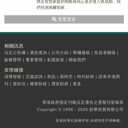
牌及智慧家庭的戰略佈局正逐步進入收成期。我
們預測海爾智家
(06690.HK)FY21E/FY22E/FY23E的淨利潤分别
查看更多
同比增長29....
相關訊息
法定公告欄
|
廣告查詢
|
公司介紹
|
專欄邀稿
|
投資者關係
|
版權聲明
|
重要聲明
|
私隱政策
|
聯絡我們
友情鏈接
清博智能
|
艾媒諮詢
|
和訊
|
新時空
|
時代財經
|
證券市場周
刊
|
壹財信
|
權衡財經
|
攬富財經
|
更多...
香港政府指定刊載法定通告之憲報刊登報章
Copyright © 1998 - 2026 財華控股有限公司
香港財華社版權所有,未經同意不得轉載。