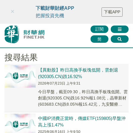
財華智庫網
FINTV
FINMETA
財華證券
媒體矩陣
下載財華財經APP
×
下載APP
智庫沙龍
聯絡我們
把握投資先機
訂閱
简
搜尋結果
【異動股】昨日高換手板塊低開，雲創退
(920305.CN)跌16.92%
2026年07月23日 上午9:31
今日早盤，截至09:30，昨日高換手板塊低開。雲
創退(920305.CN)跌16.92%報1.08元，晶華新材
(603683.CN)跌8.05%報15.42元，九安醫療
(0024...
中國IP消費正當時，傳媒ETF(159805)早盤沖
高上漲1.47%
2025年06月16日 上午9:50