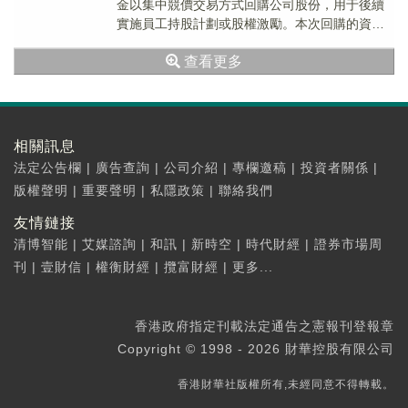
金以集中競價交易方式回購公司股份，用于後續
實施員工持股計劃或股權激勵。本次回購的資金
總額不低于人民幣1.5億元且不超過人民幣3億
查看更多
元...
相關訊息
法定公告欄
|
廣告查詢
|
公司介紹
|
專欄邀稿
|
投資者關係
|
版權聲明
|
重要聲明
|
私隱政策
|
聯絡我們
友情鏈接
清博智能
|
艾媒諮詢
|
和訊
|
新時空
|
時代財經
|
證券市場周
刊
|
壹財信
|
權衡財經
|
攬富財經
|
更多...
香港政府指定刊載法定通告之憲報刊登報章
Copyright © 1998 - 2026 財華控股有限公司
香港財華社版權所有,未經同意不得轉載。