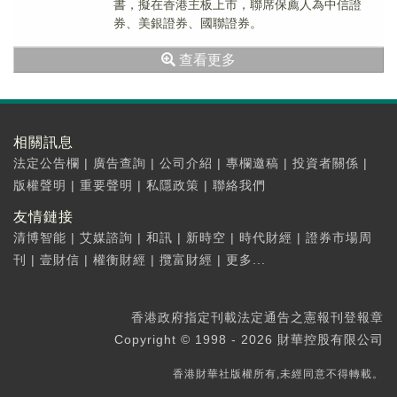
書，擬在香港主板上市，聯席保薦人為中信證
券、美銀證券、國聯證券。
查看更多
相關訊息
法定公告欄
|
廣告查詢
|
公司介紹
|
專欄邀稿
|
投資者關係
|
版權聲明
|
重要聲明
|
私隱政策
|
聯絡我們
友情鏈接
清博智能
|
艾媒諮詢
|
和訊
|
新時空
|
時代財經
|
證券市場周
刊
|
壹財信
|
權衡財經
|
攬富財經
|
更多...
香港政府指定刊載法定通告之憲報刊登報章
Copyright © 1998 - 2026 財華控股有限公司
香港財華社版權所有,未經同意不得轉載。