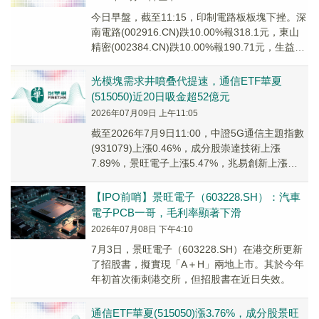
今日早盤，截至11:15，印制電路板板塊下挫。深
南電路(002916.CN)跌10.00%報318.1元，東山
精密(002384.CN)跌10.00%報190.71元，生益科
技(...
光模塊需求井噴叠代提速，通信ETF華夏
(515050)近20日吸金超52億元
2026年07月09日 上午11:05
截至2026年7月9日11:00，中證5G通信主題指數
(931079)上漲0.46%，成分股崇達技術上漲
7.89%，景旺電子上漲5.47%，兆易創新上漲
5.13%，中興通訊上漲4...
【IPO前哨】景旺電子（603228.SH）：汽車
電子PCB一哥，毛利率顯著下滑
2026年07月08日 下午4:10
7月3日，景旺電子（603228.SH）在港交所更新
了招股書，擬實現「A＋H」兩地上市。其於今年
年初首次衝刺港交所，但招股書在近日失效。
通信ETF華夏(515050)漲3.76%，成分股景旺