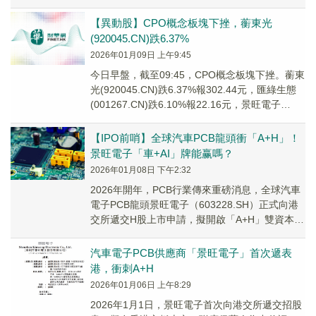
技(...
【異動股】CPO概念板塊下挫，蘅東光
(920045.CN)跌6.37%
2026年01月09日 上午9:45
今日早盤，截至09:45，CPO概念板塊下挫。蘅東
光(920045.CN)跌6.37%報302.44元，匯綠生態
(001267.CN)跌6.10%報22.16元，景旺電子
(603...
【IPO前哨】全球汽車PCB龍頭衝「A+H」！
景旺電子「車+AI」牌能赢嗎？
2026年01月08日 下午2:32
2026年開年，PCB行業傳來重磅消息，全球汽車
電子PCB龍頭景旺電子（603228.SH）正式向港
交所遞交H股上市申請，擬開啟「A+H」雙資本平
台佈局。
汽車電子PCB供應商「景旺電子」首次遞表
港，衝刺A+H
2026年01月06日 上午8:29
2026年1月1日，景旺電子首次向港交所遞交招股