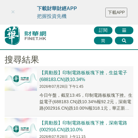
財華智庫網
FINTV
FINMETA
財華證券
媒體矩陣
下載財華財經APP
×
下載APP
智庫沙龍
聯絡我們
把握投資先機
訂閱
简
搜尋結果
【異動股】印制電路板板塊下挫，生益電子
(688183.CN)跌10.34%
2026年07月28日 下午1:45
今日午盤，截至13:45，印制電路板板塊下挫。生
益電子(688183.CN)跌10.34%報92.2元，深南電
路(002916.CN)跌10.00%報318.1元，華正新材
(60...
【異動股】印制電路板板塊下挫，深南電路
(002916.CN)跌10.0%
2026年07月28日 上午11:15