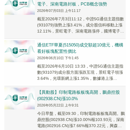
電子、深南電路封板，PCB概念強勢
2026年07月03日 上午11:17
截至2026年7月3日11:12，中證5G通信主題指數
(931079)強勢上漲3.41%，成分股信科移動上漲
12.11%，景旺電子、深南電路漲停，國博電子，
生益科技等個股跟漲。通...
通信ETF華夏(515050)成交額超10億元，機構
看好板塊配置性價比
2026年06月10日 下午1:45
截至2026年6月10日 13:33，中證5G通信主題指
數(931079)成分股方面漲跌互現，景旺電子領漲
3.64%，光環新網上漲1.35%，數據港上漲
0.88%；三安光電領跌。
【異動股】印制電路板板塊高開，鵬鼎控股
(002938.CN)漲10.0%
2026年05月22日 上午9:31
今日早盤，截至09:30，印制電路板板塊高開。鵬
鼎控股(002938.CN)漲10.00%報103.93元，深南
電路(002916.CN)漲7.66%報370.22元，興森科