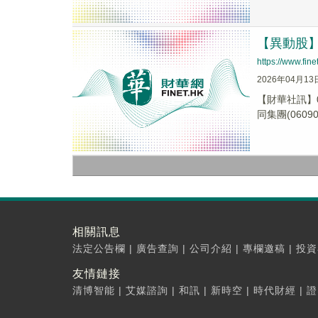
【異動股】港
https://www.fi
2026年04月13
【財華社訊】0
同集團(06090.
相關訊息
法定公告欄
|
廣告查詢
|
公司介紹
|
專欄邀稿
|
投資
友情鏈接
清博智能
|
艾媒諮詢
|
和訊
|
新時空
|
時代財經
|
證