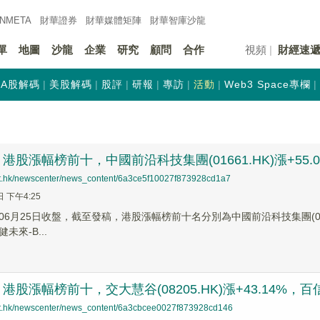
INMETA
財華證券
財華
媒體矩陣
財華
智庫沙龍
單
地圖
沙龍
企業
研究
顧問
合作
視頻
財經速
A股解碼
美股解碼
股評
研報
專訪
活動
Web3 Space專欄
股漲幅榜前十，中國前沿科技集團(01661.HK)漲+55.04%
net.hk/newscenter/news_content/6a3ce5f10027f873928cd1a7
日 下午4:25
6月25日收盤，截至發稿，港股漲幅榜前十名分別為中國前沿科技集團(01661.H
健未來-B...
股漲幅榜前十，交大慧谷(08205.HK)漲+43.14%，百信國際
net.hk/newscenter/news_content/6a3cbcee0027f873928cd146