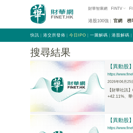
財華智庫網
FINTV
F
港股100強
官網
榜
快訊
港交所發佈
今日IPO
一圖解碼
港股解碼
搜尋結果
【異動股】港
https://www.fi
2026年06月25
【財華社訊】0
+42.11%、華
【異動股】港
https://www.fi