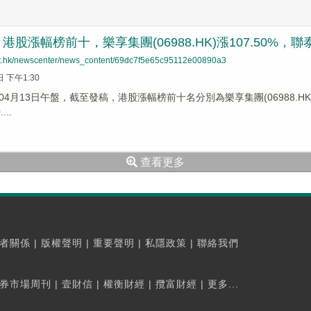
股漲幅榜前十，樂享集團(06988.HK)漲107.50%，聯泰控股
net.hk/newscenter/news_content/69dc7f5e65c95112e00890a3
日 下午1:30
4月13日午盤，截至發稿，港股漲幅榜前十名分別為樂享集團(06988.HK)漲幅1
...
查看更多
者關係
|
版權聲明
|
重要聲明
|
私隱政策
|
聯絡我們
券市場周刊
|
壹財信
|
權衡財經
|
攬富財經
|
更多...