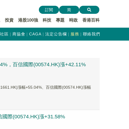
訂閱
简
遞
投資
港股100強
科技
專題
時政
香港百科
社區
商協會
CAGA
法定公告欄
服務
聯絡我們
，百信國際(00574.HK)漲+42.11%
K)漲幅+55.04%、百信國際(00574.HK)漲幅
(00574.HK)漲+31.58%