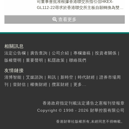
司董事會批准根據香港聯交所指引信HKEX-
GL112-22尋求於香港聯交所主板自願轉換為雙重
主要上市的動議。預期主要轉換事項...
查看更多
相關訊息
法定公告欄
|
廣告查詢
|
公司介紹
|
專欄邀稿
|
投資者關係
|
版權聲明
|
重要聲明
|
私隱政策
|
聯絡我們
友情鏈接
清博智能
|
艾媒諮詢
|
和訊
|
新時空
|
時代財經
|
證券市場周
刊
|
壹財信
|
權衡財經
|
攬富財經
|
更多...
香港政府指定刊載法定通告之憲報刊登報章
Copyright © 1998 - 2026 財華控股有限公司
香港財華社版權所有,未經同意不得轉載。