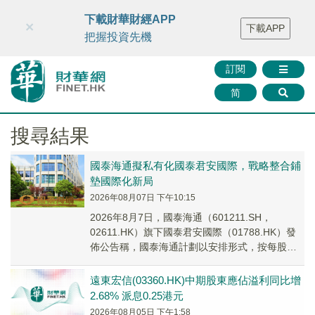
財華智庫網
FINTV
FINMETA
財華證券
媒體矩陣
下載財華財經APP
×
下載APP
智庫沙龍
聯絡我們
把握投資先機
訂閱
简
搜尋結果
國泰海通擬私有化國泰君安國際，戰略整合鋪
墊國際化新局
2026年08月07日 下午10:15
2026年8月7日，國泰海通（601211.SH，
02611.HK）旗下國泰君安國際（01788.HK）發
佈公告稱，國泰海通計劃以安排形式，按每股
3.00港元收購國泰君安國際除國...
遠東宏信(03360.HK)中期股東應佔溢利同比增
2.68% 派息0.25港元
2026年08月05日 下午1:58