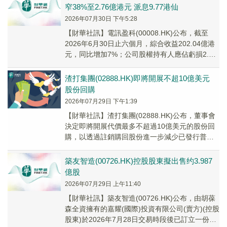
窄38%至2.76億港元 派息9.77港仙
2026年07月30日 下午5:28
【財華社訊】電訊盈科(00008.HK)公布，截至
2026年6月30日止六個月，綜合收益202.04億港
元，同比增加7%；公司股權持有人應佔虧損2.76
億港元，同比收窄38%；E...
渣打集團(02888.HK)即將開展不超10億美元
股份回購
2026年07月29日 下午1:39
【財華社訊】渣打集團(02888.HK)公布，董事會
決定即將開展代價最多不超過10億美元的股份回
購，以透過註銷購回股份進一步減少已發行普通
股數目。回購年期將予公佈，並預計將202...
築友智造(00726.HK)控股股東擬出售约3.987
億股
2026年07月29日 上午11:40
【財華社訊】築友智造(00726.HK)公布，由胡葆
森全資擁有的嘉耀(國際)投資有限公司(賣方)(控股
股東)於2026年7月28日交易時段後已訂立一份買