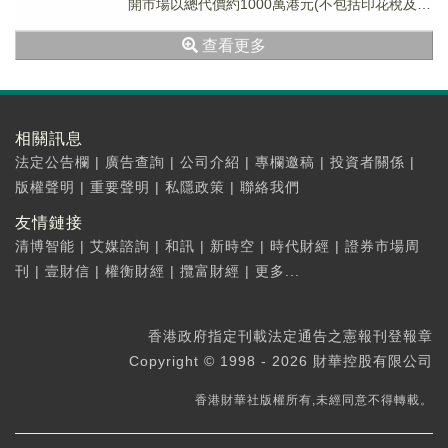
開市場以總代價約1000萬港元(不包括印花稅及相
關開支)購入總共16500股...
查看更多
相關訊息
法定公告欄
|
廣告查詢
|
公司介紹
|
專欄邀稿
|
投資者關係
|
版權聲明
|
重要聲明
|
私隱政策
|
聯絡我們
友情鏈接
清博智能
|
艾媒諮詢
|
和訊
|
新時空
|
時代財經
|
證券市場周
刊
|
壹財信
|
權衡財經
|
攬富財經
|
更多...
香港政府指定刊載法定通告之憲報刊登報章
Copyright © 1998 - 2026 財華控股有限公司
香港財華社版權所有,未經同意不得轉載。