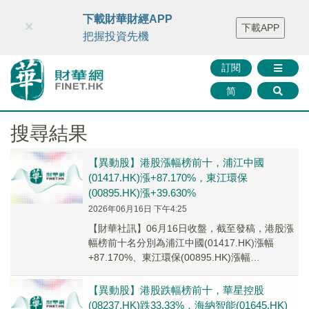
財華智庫網
FINTV
FINMETA
財華證券
媒體矩陣
下載財華財經APP
×
下載APP
智庫沙龍
聯絡我們
把握投資先機
訂閱
简
搜尋結果
【異動股】港股漲幅榜前十，浦江中國
(01417.HK)漲+87.170%，東江環保
(00895.HK)漲+39.630%
2026年06月16日 下午4:25
【財華社訊】06月16日收盤，截至發稿，港股漲
幅榜前十名分別為浦江中國(01417.HK)漲幅
+87.170%、東江環保(00895.HK)漲幅
+39.630%、安寧控股(001...
【異動股】港股跌幅榜前十，華星控股
(08237.HK)跌33.33%，海納智能(01645.HK)