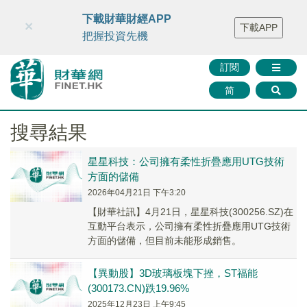
財華智庫網
FINTV
FINMETA
財華證券
媒體矩陣
下載財華財經APP
×
下載APP
智庫沙龍
聯絡我們
把握投資先機
訂閱
简
搜尋結果
星星科技：公司擁有柔性折疊應用UTG技術
方面的儲備
2026年04月21日 下午3:20
【財華社訊】4月21日，星星科技(300256.SZ)在
互動平台表示，公司擁有柔性折疊應用UTG技術
方面的儲備，但目前未能形成銷售。
【異動股】3D玻璃板塊下挫，ST福能
(300173.CN)跌19.96%
2025年12月23日 上午9:45