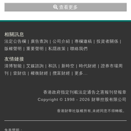
(000536...
查看更多
相關訊息
法定公告欄
|
廣告查詢
|
公司介紹
|
專欄邀稿
|
投資者關係
|
版權聲明
|
重要聲明
|
私隱政策
|
聯絡我們
友情鏈接
清博智能
|
艾媒諮詢
|
和訊
|
新時空
|
時代財經
|
證券市場周
刊
|
壹財信
|
權衡財經
|
攬富財經
|
更多...
香港政府指定刊載法定通告之憲報刊登報章
Copyright © 1998 - 2026 財華控股有限公司
香港財華社版權所有,未經同意不得轉載。
免責聲明：