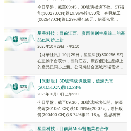
今日早盤，截至09:45，3D玻璃板塊下挫。ST福
能(300173.CN)跌19.96%報4.33元，春興精工
(002547.CN)跌1.29%報4.58元，信濠光電
(30105...
星星科技：目前江西、廣西個别生產線上的產
品已同步上新
2025年10月29日 下午2:10
【財華社訊】10月29日，星星科技(300256.SZ)
在互動平台表示，目前江西、廣西個别生產線上
的產品已同步上新。公司將結合區域市場需求及
產能規劃，動態調整產品線的更新與生產計劃。
【異動股】3D玻璃板塊低開，信濠光電
(301051.CN)跌10.28%
2025年10月13日 上午9:31
今日早盤，截至09:30，3D玻璃板塊低開。信濠
光電(301051.CN)跌10.28%報20.07元，勁拓股
份(300400.CN)跌6.74%報21.16元，藍思科技
(300...
星星科技：目前與Meta暫無業務合作