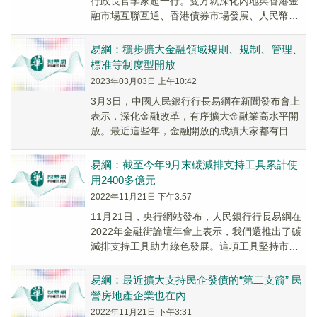
行政長官李家超一行。雙方就深化內地與香港金
融市場互聯互通、香港債券市場發展、人民幣國
際化等議題進行了深入探討。
易綱：穩步擴大金融領域規則、規制、管理、
標准等制度型開放
2023年03月03日 上午10:42
3月3日，中國人民銀行行長易綱在新聞發布會上
表示，深化金融改革，有序擴大金融業高水平開
放。最近這些年，金融開放的成績大家都有目共
睹。下一步，我們將進一步營造市場化、法治
化、國際化...
易綱：截至今年9月末碳減排支持工具累計使
用2400多億元
2022年11月21日 下午3:57
11月21日，央行網站發布，人民銀行行長易綱在
2022年金融街論壇年會上表示，我們還推出了碳
減排支持工具助力綠色發展。這項工具堅持市場
化原則，支持金融機構向清潔能源、節能減排、
碳...
易綱：最近擴大支持民企發債的“第二支箭” 民
營房地產企業也在內
2022年11月21日 下午3:31