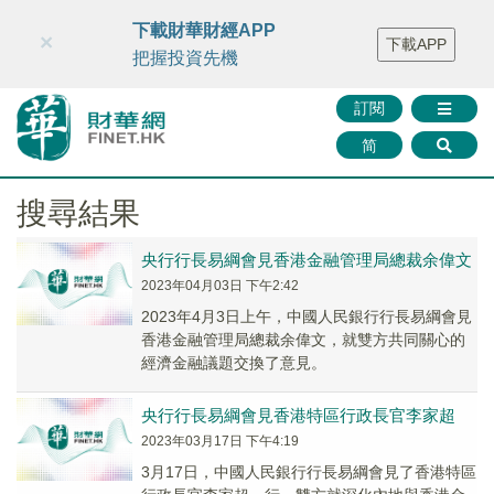
財華智庫網
FINTV
FINMETA
財華證券
媒體矩陣
下載財華財經APP
×
下載APP
智庫沙龍
聯絡我們
把握投資先機
訂閱
简
搜尋結果
央行行長易綱會見香港金融管理局總裁余偉文
2023年04月03日 下午2:42
2023年4月3日上午，中國人民銀行行長易綱會見
香港金融管理局總裁余偉文，就雙方共同關心的
經濟金融議題交換了意見。
央行行長易綱會見香港特區行政長官李家超
2023年03月17日 下午4:19
3月17日，中國人民銀行行長易綱會見了香港特區