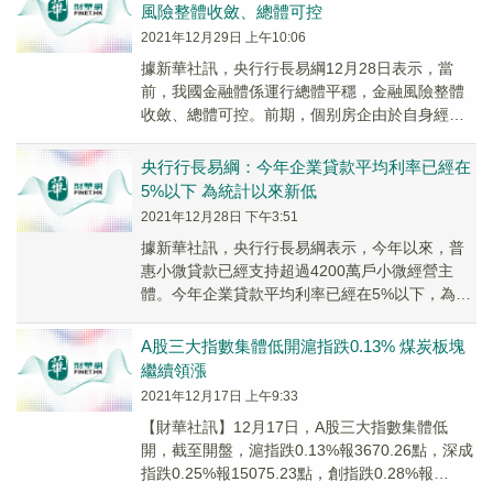
風險整體收斂、總體可控
2021年12月29日 上午10:06
據新華社訊，央行行長易綱12月28日表示，當
前，我國金融體係運行總體平穩，金融風險整體
收斂、總體可控。前期，個别房企由於自身經營
不善、盲目多元化擴張等因素導致風險暴露。個
别房企出...
央行行長易綱：今年企業貸款平均利率已經在
5%以下 為統計以來新低
2021年12月28日 下午3:51
據新華社訊，央行行長易綱表示，今年以來，普
惠小微貸款已經支持超過4200萬戶小微經營主
體。今年企業貸款平均利率已經在5%以下，為統
計以來新低。下一步人民銀行將完善市場化利率
形成和...
A股三大指數集體低開滬指跌0.13% 煤炭板塊
繼續領漲
2021年12月17日 上午9:33
【財華社訊】12月17日，A股三大指數集體低
開，截至開盤，滬指跌0.13%報3670.26點，深成
指跌0.25%報15075.23點，創指跌0.28%報