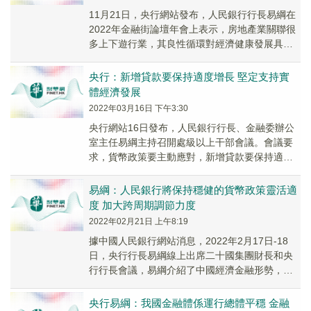
11月21日，央行網站發布，人民銀行行長易綱在
2022年金融街論壇年會上表示，房地產業關聯很
多上下遊行業，其良性循環對經濟健康發展具有
重要意義。當前房地產市場出現了一些調整，我
們...
央行：新增貸款要保持適度增長 堅定支持實
體經濟發展
2022年03月16日 下午3:30
​央行網站16日發布，人民銀行行長、金融委辦公
室主任易綱主持召開處級以上干部會議。會議要
求，貨幣政策要主動應對，新增貸款要保持適度
增長，大力支持中小微企業，堅定支持實體經濟
發展，...
易綱：人民銀行將保持穩健的貨幣政策靈活適
度 加大跨周期調節力度
2022年02月21日 上午8:19
據中國人民銀行網站消息，2022年2月17日-18
日，央行行長易綱線上出席二十國集團財長和央
行行長會議，易綱介紹了中國經濟金融形勢，表
示中國通脹總體溫和，貨幣政策靈活精準、合理
適...
央行易綱：我國金融體係運行總體平穩 金融