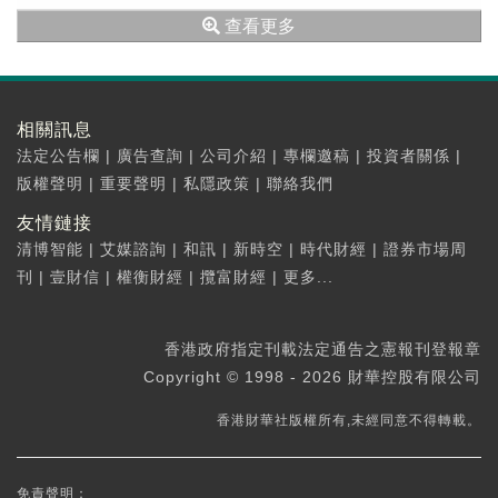
3480.51點。盤面上，...
查看更多
相關訊息
法定公告欄
|
廣告查詢
|
公司介紹
|
專欄邀稿
|
投資者關係
|
版權聲明
|
重要聲明
|
私隱政策
|
聯絡我們
友情鏈接
清博智能
|
艾媒諮詢
|
和訊
|
新時空
|
時代財經
|
證券市場周
刊
|
壹財信
|
權衡財經
|
攬富財經
|
更多...
香港政府指定刊載法定通告之憲報刊登報章
Copyright © 1998 - 2026 財華控股有限公司
香港財華社版權所有,未經同意不得轉載。
免責聲明：