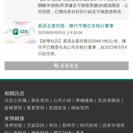
關離岸債務(即票據及可換股票據)的建議重組，公
司得悉，已獲得來自特別小組及可換股債券持有
人對重組的強力支持。於本公告日期，特別...
易居企業控股：陳代平獲任非執行董事
2023年09月05日 上午10:04
【財華社訊】易居企業控股(02048.HK)公布，陳
代平已獲委任為公司非執行董事，自2023年9月4
日起生效。
查看更多
相關訊息
法定公告欄
|
廣告查詢
|
公司介紹
|
專欄邀稿
|
投資者關係
|
版權聲明
|
重要聲明
|
私隱政策
|
聯絡我們
友情鏈接
清博智能
|
艾媒諮詢
|
和訊
|
新時空
|
時代財經
|
證券市場周
刊
|
壹財信
|
權衡財經
|
攬富財經
|
更多...