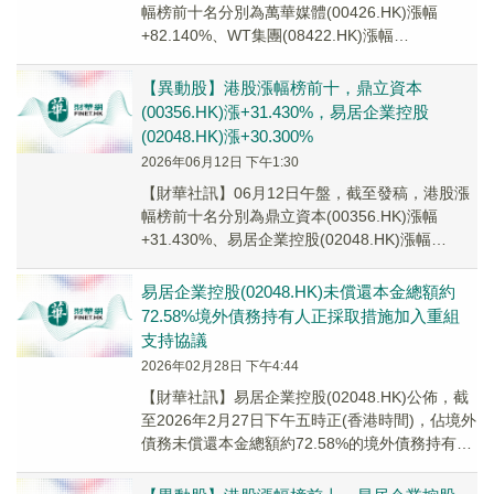
幅榜前十名分別為萬華媒體(00426.HK)漲幅
+82.140%、WT集團(08422.HK)漲幅
+34.400%、翼菲科技(068...
【異動股】港股漲幅榜前十，鼎立資本
(00356.HK)漲+31.430%，易居企業控股
(02048.HK)漲+30.300%
2026年06月12日 下午1:30
【財華社訊】06月12日午盤，截至發稿，港股漲
幅榜前十名分別為鼎立資本(00356.HK)漲幅
+31.430%、易居企業控股(02048.HK)漲幅
+30.300%、協同通信(0...
易居企業控股(02048.HK)未償還本金總額約
72.58%境外債務持有人正採取措施加入重組
支持協議
2026年02月28日 下午4:44
​【財華社訊】易居企業控股(02048.HK)公佈，截
至2026年2月27日下午五時正(香港時間)，佔境外
債務未償還本金總額約72.58%的境外債務持有人
已加入及/或已同意並正採...