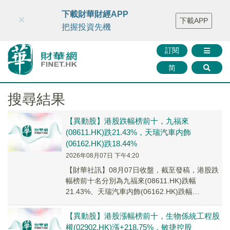
財華智庫網
FINTV
FINMETA
財華證券
媒體矩陣
下載財華財經APP
×
下載APP
智庫沙龍
聯絡我們
把握投資先機
訂閱
简
搜尋結果
【異動股】港股跌幅榜前十，九福來
(08611.HK)跌21.43%，天瑞汽車内飾
(06162.HK)跌18.44%
2026年08月07日 下午4:20
【財華社訊】08月07日收盤，截至發稿，港股跌
幅榜前十名分別為九福來(08611.HK)跌幅
21.43%、天瑞汽車内飾(06162.HK)跌幅
18.44%、生物係統工程股權(02...
【異動股】港股漲幅榜前十，生物係統工程股
權(02902.HK)漲+218.75%，敏捷控股