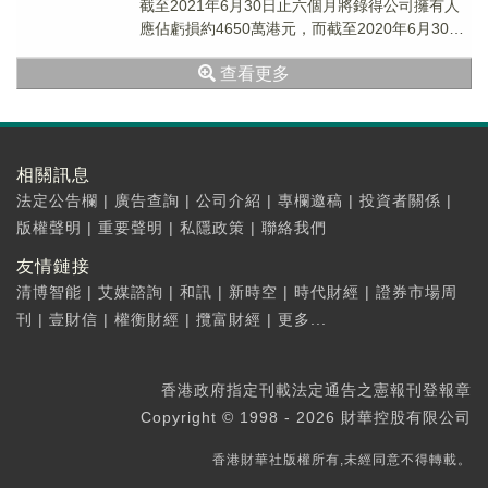
截至2021年6月30日止六個月將錄得公司擁有人
應佔虧損約4650萬港元，而截至2020年6月30日
止六個月之公司擁有人應佔溢利約4720萬港元。
查看更多
相關訊息
法定公告欄
|
廣告查詢
|
公司介紹
|
專欄邀稿
|
投資者關係
|
版權聲明
|
重要聲明
|
私隱政策
|
聯絡我們
友情鏈接
清博智能
|
艾媒諮詢
|
和訊
|
新時空
|
時代財經
|
證券市場周
刊
|
壹財信
|
權衡財經
|
攬富財經
|
更多...
香港政府指定刊載法定通告之憲報刊登報章
Copyright © 1998 - 2026 財華控股有限公司
香港財華社版權所有,未經同意不得轉載。