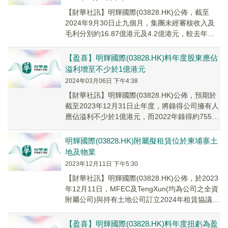
【財華社訊】明輝國際(03828.HK)公佈，截至
2024年9月30日止九個月，集團未經審核收入及
毛利分別約16.87億港元及4.2億港元，較去年同
期分別增加14%及14.9%。...
【盈喜】明輝國際(03828.HK)料年度股東應佔
溢利增至不少於1億港元
2024年03月06日 下午4:38
【財華社訊】明輝國際(03828.HK)公佈，預期於
截至2023年12月31日止年度，將錄得公司擁有人
應佔溢利不少於1億港元，而2022年錄得約7550
萬港元。溢利增加主要歸因於...
明輝國際(03828.HK)附屬擬租賃位於柬埔寨土
地及物業
2023年12月11日 下午5:30
【財華社訊】明輝國際(03828.HK)公佈，於2023
年12月11日，MFEC及TengXun(均為公司之全資
附屬公司)與持有土地公司訂立2024年租賃協議，
據此，持有土地公司...
【盈喜】明輝國際(03828.HK)料年度扭虧為盈