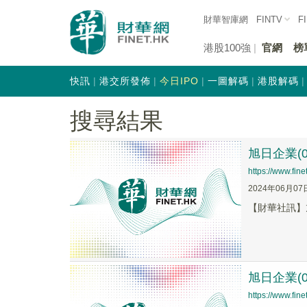
財華智庫網
FINTV
F
港股100強
官網
榜
快訊
港交所發佈
今日IPO
一圖解碼
港股解碼
搜尋結果
旭日企業(0
https://www.fi
2024年06月07
【財華社訊】旭
旭日企業(0
https://www.fi