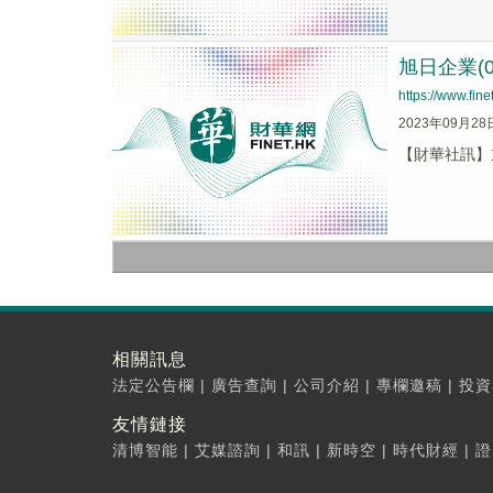
旭日企業(0
https://www.fi
2023年09月28
【財華社訊】旭
相關訊息
法定公告欄
|
廣告查詢
|
公司介紹
|
專欄邀稿
|
投資
友情鏈接
清博智能
|
艾媒諮詢
|
和訊
|
新時空
|
時代財經
|
證