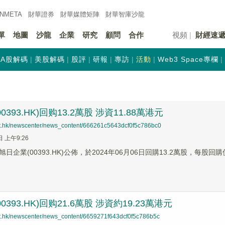
INMETA
財華證券
財華
媒體矩陣
財華
智庫沙龍
單
地圖
沙龍
企業
研究
顧問
合作
視頻
財經速
A股解碼
美股解碼
股評
研報
專訪
活動
Web3 Space專欄
0393.HK)回购13.2萬股 涉資11.88萬港元
net.hk/newscenter/news_content/666261c5643dcf0f5c786bc0
日 上午9:26
日企業(00393.HK)公佈，於2024年06月06日回購13.2萬股，每股回購
0393.HK)回购21.6萬股 涉資約19.23萬港元
net.hk/newscenter/news_content/6659271f643dcf0f5c786b5c