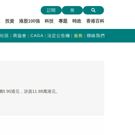
訂閱
简
遞
投資
港股100強
科技
專題
時政
香港百科
社區
商協會
CAGA
法定公告欄
服務
聯絡我們
價0.90港元，涉資11.88萬港元。