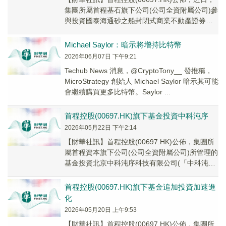
集團所屬首程基石旗下公司(公司全資附屬公司)參
與投資國泰海通砂之船封閉式商業不動產證券投
資基金(國泰海通砂之船商業REIT)...
Michael Saylor：暗示將增持比特幣
2026年06月07日 下午9:21
Techub News 消息，@CryptoTony__ 發推稱，
MicroStrategy 創始人 Michael Saylor 暗示其可能
會繼續購買更多比特幣。Saylor ...
首程控股(00697.HK)旗下基金投資中科沌序
2026年05月22日 下午2:14
​【財華社訊】首程控股(00697.HK)公佈，集團所
屬首程資本旗下公司(公司全資附屬公司)所管理的
基金投資北京中科沌序科技有限公司(「中科沌
序」)。本次投資將有效賦能被投企業完...
首程控股(00697.HK)旗下基金追加投資加速進
化
2026年05月20日 上午9:53
​【財華社訊】首程控股(00697.HK)公佈，集團所