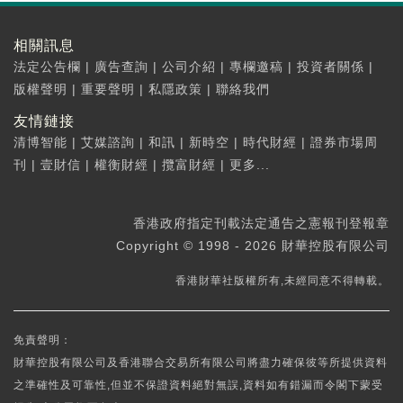
相關訊息
法定公告欄
|
廣告查詢
|
公司介紹
|
專欄邀稿
|
投資者關係
|
版權聲明
|
重要聲明
|
私隱政策
|
聯絡我們
友情鏈接
清博智能
|
艾媒諮詢
|
和訊
|
新時空
|
時代財經
|
證券市場周
刊
|
壹財信
|
權衡財經
|
攬富財經
|
更多...
香港政府指定刊載法定通告之憲報刊登報章
Copyright © 1998 - 2026 財華控股有限公司
香港財華社版權所有,未經同意不得轉載。
免責聲明：
財華控股有限公司及香港聯合交易所有限公司將盡力確保彼等所提供資料
之準確性及可靠性,但並不保證資料絕對無誤,資料如有錯漏而令閣下蒙受