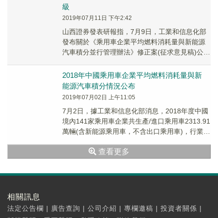
級
2019年07月11日 下午2:42
山西證券發表研報指，7月9日，工業和信息化部
發布關於《乘用車企業平均燃料消耗量與新能源
汽車積分並行管理辦法》修正案(征求意見稿)公開
征求意見的通知。該行認為，此舉將重新定義傳
功燃...
2018年中國乘用車企業平均燃料消耗量與新
能源汽車積分情況公布
2019年07月02日 上午11:05
7月2日，據工業和信息化部消息，2018年度中國
境內141家乘用車企業共生產/進口乘用車2313.91
萬輛(含新能源乘用車，不含出口乘用車)，行業平
均整車整備質量為1456公斤，...
查看更多
相關訊息
法定公告欄
|
廣告查詢
|
公司介紹
|
專欄邀稿
|
投資者關係
|