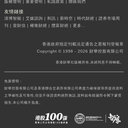
版權聲明
|
重要聲明
|
私隱政策
|
聯絡我們
友情鏈接
清博智能
|
艾媒諮詢
|
和訊
|
新時空
|
時代財經
|
證券市場周
刊
|
壹財信
|
權衡財經
|
攬富財經
|
更多...
香港政府指定刊載法定通告之憲報刊登報章
Copyright © 1998 - 2026 財華控股有限公司
香港財華社版權所有,未經同意不得轉載。
免責聲明：
財華控股有限公司及香港聯合交易所有限公司將盡力確保彼等所提供資料
之準確性及可靠性,但並不保證資料絕對無誤,資料如有錯漏而令閣下蒙受
損失,本公司概不負責。