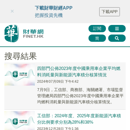
財華智庫網
FINTV
FINMETA
財華證券
媒體矩陣
下載財華財經APP
×
下載APP
智庫沙龍
聯絡我們
把握投資先機
訂閱
简
搜尋結果
四部門公佈2023年度中國乘用車企業平均燃
料消耗量與新能源汽車積分核算情況
2024年07月09日 下午4:42
7月9日，工信部、商務部、海關總署、市場監督
管理總局四部門公佈2023年度中國乘用車企業平
均燃料消耗量與新能源汽車積分核算情況。
工信部：2024年度、2025年度新能源汽車積
分比例要求分别為28%和38%
2023年12月28日 下午1:36