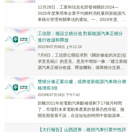
12月28日，工業和信息化部發佈關於2024—
2025年度乘用車企業平均燃料消耗量與新能源汽
車積分管理有關事項的通知。一、2024年度、
2025年度的新能源汽車積分比例要求分别為...
工信部：擬設立積分池 對新能源汽車正積分
進行收儲和釋放
2022年07月08日 上午11:24
7月8日，工信部公開征求對《關於修改的決定(征
求意見稿)》的意見。意見中增加一條：“建立新能
源汽車正積分收儲、釋放機制，保障積分交易市
場平穩運行。工業和信息化部設立積分池，對新
能...
雙積分修正案出爐，或將使新能源汽車積分價
格增長3倍
2019年07月18日 下午7:42
距離2021年前電動汽車斷補僅剩下17個月時間
了，市場對未來電動車產業的發展仍然存疑。抛
開長期發展不談，在這短短的時間中新能源車企
如何能在補貼快速退坡、斷補中完成技術升級，
併以「...
【大行報告】山西證券：維持汽車行業中性評