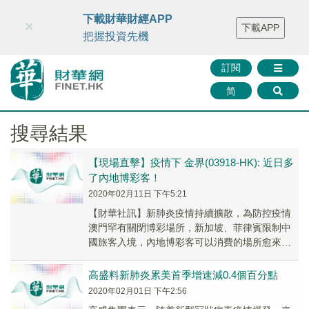
財華智庫網
FINTV
FINMETA
財華證券
媒體矩陣
下載財華財經APP
×
下載APP
智庫沙龍
聯絡我們
把握投資先機
訂閱
简
搜尋結果
【現場直擊】疫情下 金界(03918-HK): 近日多
了內地博彩客！
2020年02月11日 下午5:21
【財華社訊】新肺炎疫情持續擴散，為防控疫情
澳門罕有關閉博彩場所，新加坡、菲律賓限制中
國旅客入境，內地博彩客可以消費的場所愈來減
少。這批博彩客還可以去那兒呢? 位於柬埔寨的
金界...
高盛料新肺炎累美首季增速減0.4個百分點
2020年02月01日 下午2:56