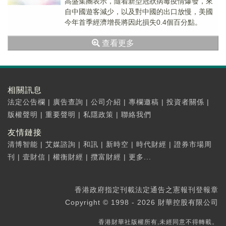
高盛集團表示，隨着新型冠狀病毒疫情爆發，來
自中國遊客減少，以及對中國的出口放慢，美國
今年首季經濟增長將因此損失0.4個百分點。
查看更多
相關訊息
法定公告欄
|
廣告查詢
|
公司介紹
|
專欄邀稿
|
投資者關係
|
版權聲明
|
重要聲明
|
私隱政策
|
聯絡我們
友情鏈接
清博智能
|
艾媒諮詢
|
和訊
|
新時空
|
時代財經
|
證券市場周
刊
|
壹財信
|
權衡財經
|
攬富財經
|
更多...
香港政府指定刊載法定通告之憲報刊登報章
Copyright © 1998 - 2026 財華控股有限公司
香港財華社版權所有,未經同意不得轉載。