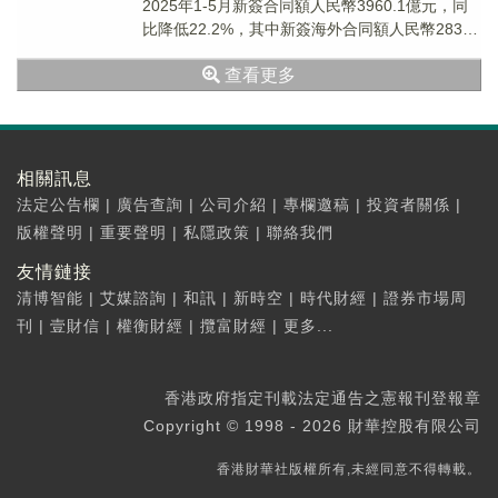
2025年1-5月新簽合同額人民幣3960.1億元，同
比降低22.2%，其中新簽海外合同額人民幣283.0
億元，同比增長9.8%。
查看更多
相關訊息
法定公告欄
|
廣告查詢
|
公司介紹
|
專欄邀稿
|
投資者關係
|
版權聲明
|
重要聲明
|
私隱政策
|
聯絡我們
友情鏈接
清博智能
|
艾媒諮詢
|
和訊
|
新時空
|
時代財經
|
證券市場周
刊
|
壹財信
|
權衡財經
|
攬富財經
|
更多...
香港政府指定刊載法定通告之憲報刊登報章
Copyright © 1998 - 2026 財華控股有限公司
香港財華社版權所有,未經同意不得轉載。