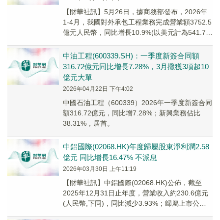
【財華社訊】5月26日，據商務部發布，2026年
1-4月，我國對外承包工程業務完成營業額3752.5
億元人民幣，同比增長10.9%(以美元計為541.7億
美元，增長15%)，新簽...
中油工程(600339.SH)：一季度新簽合同額
316.72億元同比增長7.28%，3月攬獲3項超10
億元大單
2026年04月22日 下午4:02
中國石油工程（600339）2026年一季度新簽合同
額316.72億元，同比增7.28%；新興業務佔比
38.31%，居首。
中鋁國際(02068.HK)年度歸屬股東淨利潤2.58
億元 同比增長16.47% 不派息​
2026年03月30日 上午11:19
​【財華社訊】中鋁國際(02068.HK)公佈，截至
2025年12月31日止年度，營業收入約230.6億元
(人民幣,下同)，同比減少3.93%；歸屬上市公司
股東淨利潤約2.58億...