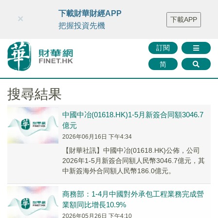
財華智庫網
FINTV
FINMETA
財華證券
媒體矩陣
下載財華財經APP
×
下載APP
智庫沙龍
聯絡我們
把握投資先機
訂閱
简
搜尋結果
中國中冶(01618.HK)1-5月新簽合同額3046.7
億元
2026年06月16日 下午4:34
​【財華社訊】中國中冶(01618.HK)公佈，公司
2026年1-5月新簽合同額人民幣3046.7億元，其
中新簽海外合同額人民幣186.0億元。
商務部：1-4月中國對外承包工程業務完成營
業額同比增長10.9%
2026年05月26日 下午4:10