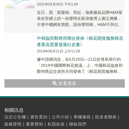
2021年03月26日 下午1:00
近日，因「新疆棉」而起，瑞典服裝品牌H&M發
表在官網上的一份聲明在新浪微博上廣泛傳播，
引發中國網友憤怒。該份聲明稱，H&M不與位於
新疆的任何服裝製造工廠合作，也不從該地區採
購產品...
中棉協與鄭商所聯合發佈《棉花期貨服務棉花
產業高質量發展白皮書》
2019年06月21日 上午11:28
據中證網消息，在6月20日—21日於青島舉行的
「2019中國國際棉花會議」上，中國棉花協會和
鄭州商品交易所共同發佈了《棉花期貨服務棉花
產業高質量發展白皮書》。在《白皮書》發佈儀
查看更多
式...
相關訊息
法定公告欄
|
廣告查詢
|
公司介紹
|
專欄邀稿
|
投資者關係
|
版權聲明
|
重要聲明
|
私隱政策
|
聯絡我們