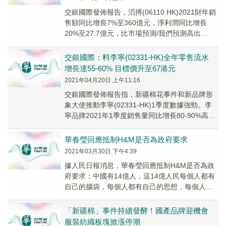
交銀國際發佈報告，滔搏(06110.HK)2021財年銷
售額同比增長7%至360億元，淨利潤同比增長
20%至27.7億元，比市場預測/我們預測高出
13%/26%。3月末新疆棉花事...
交銀國際：料李寧(02331-HK)全年零售流水
增長達55-60% 目標價升至67港元
2021年04月20日 上午11:16
交銀國際發佈報告指，新疆棉花事件和新品牌形
象大使推動李寧(02331-HK)1季度數據強勁。李
寧品牌2021年1季度銷售量同比增長80-90%高
段，其中電子商務同比增長約100%...
華春瑩回應抵制H&M是否為政府要求
2021年03月30日 下午4:39
據人民日報消息，華春瑩回應抵制H&M是否為政
府要求：中國有14億人，這14億人民每個人都有
自己的腦袋，每個人都有自己的思想，每個人也
都有在網上表達自己想法和感受的權利。關於
H&M...
「新疆棉」事件持續發酵！國產品牌迎機會
服裝紡織板塊掀漲停潮