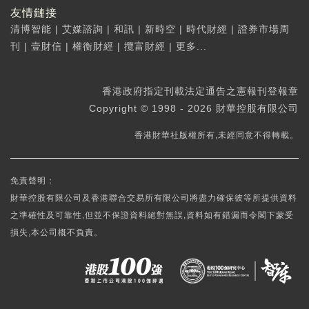
友情鏈接
清博智能
|
艾媒諮詢
|
和訊
|
新時空
|
時代財經
|
證券市場周
刊
|
壹財信
|
權衡財經
|
攬富財經
|
更多...
香港政府指定刊載法定通告之憲報刊登報章
Copyright © 1998 - 2026 財華控股有限公司
香港財華社版權所有,未經同意不得轉載。
免責聲明：
財華控股有限公司及香港聯合交易所有限公司將盡力確保彼等所提供資料
之準確性及可靠性,但並不保證資料絕對無誤,資料如有錯漏而令閣下蒙受
損失,本公司概不負責。