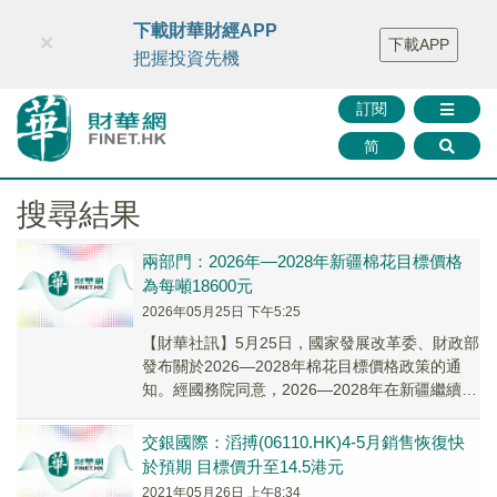
財華智庫網
FINTV
FINMETA
財華證券
媒體矩陣
下載財華財經APP
×
下載APP
智庫沙龍
聯絡我們
把握投資先機
訂閱
简
搜尋結果
兩部門：2026年—2028年新疆棉花目標價格
為每噸18600元
2026年05月25日 下午5:25
【財華社訊】5月25日，國家發展改革委、財政部
發布關於2026—2028年棉花目標價格政策的通
知。經國務院同意，2026—2028年在新疆繼續實
施棉花目標價格政策。現就有關事項通...
交銀國際：滔搏(06110.HK)4-5月銷售恢復快
於預期 目標價升至14.5港元
2021年05月26日 上午8:34