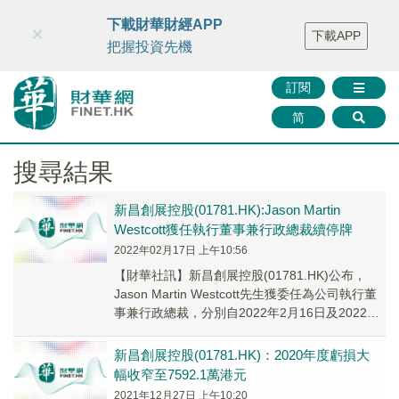
財華智庫網
FINTV
FINMETA
財華證券
媒體矩陣
下載財華財經APP
×
下載APP
智庫沙龍
聯絡我們
把握投資先機
訂閱
简
搜尋結果
新昌創展控股(01781.HK):Jason Martin
Westcott獲任執行董事兼行政總裁續停牌
2022年02月17日 上午10:56
【財華社訊】新昌創展控股(01781.HK)公布，
Jason Martin Westcott先生獲委任為公司執行董
事兼行政總裁，分別自2022年2月16日及2022年
2月4日起生...
新昌創展控股(01781.HK)：2020年度虧損大
幅收窄至7592.1萬港元
2021年12月27日 上午10:20