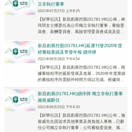
立非執行董事
2021年07月27日 上午9:25
【財華社訊】新昌創展控股(01781.HK)公佈，林
玮琪女士獲委任為公司獨立非執行董事，審核委
員會、薪酬委員會、風險管理委員會成員及提名
委員會主席，自2021年7月26日起生效。...
新昌創展控股(01781.HK)延遲刊發2020年度
經審核業績及寄發年報 續停牌
2021年06月28日 下午4:54
【財華社訊】新昌創展控股(01781.HK)公佈，根
據審核程序的最新發展及進展，2020年年度業績
的審核程序尚需額外時間方得以完成。根據與集
團核數師的近期討論，董事會目前預期，倘...
新昌創展(01781.HK)續停牌 獨立非執行董事
施俊威辭任
2021年06月25日 下午4:33
【財華社訊】新昌創展控股(01781.HK)公布，施
俊威先生因追求其他事業及身負個人事務，已辭
任公司獨立非執行董事；公司審核委員會、風險