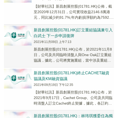
【財華社訊】新昌創展控股(01781.HK)公佈，截
至2020年12月31日，公司實現收益2146.8萬港
元，同比減少約91.7%;年内虧損淨額約為7592.1
萬港元，去年虧損約...
新昌創展控股(01781.HK)訂立重組協議兼引入
白武士 下一步申請復牌
2021年11月09日 上午7:13
新昌創展控股(01781.HK)公布，於2021年11月8
日，公司及共同臨時清盤人與One Oak訂立重組
協議，據此，公司將實施重組，當中涉及重組公
司的業務、債項及負債、股本架構...
新昌創展控股(01781.HK)終止CACHET融資
協議及KM融資協議
2021年09月19日 下午12:35
【財華社訊】新昌創展控股(01781.HK)公布，於
2021年9月17日，Cachet Group、公司及共同臨
時清盤人訂立Cachet終止契據，據此，各訂約方
不可撤回及無條件地...
新昌創展控股(01781.HK)：林玮琪獲委任為獨