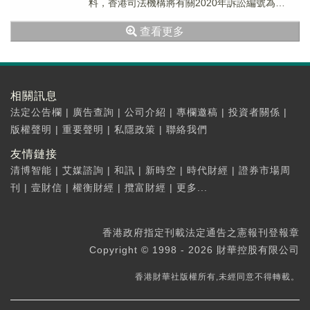
料，香港司法機構將有關2020年訴訟編號為
HCCW 28的清盤呈請押後至2020年9月...
查看更多
相關訊息
法定公告欄
|
廣告查詢
|
公司介紹
|
專欄邀稿
|
投資者關係
|
版權聲明
|
重要聲明
|
私隱政策
|
聯絡我們
友情鏈接
清博智能
|
艾媒諮詢
|
和訊
|
新時空
|
時代財經
|
證券市場周
刊
|
壹財信
|
權衡財經
|
攬富財經
|
更多...
香港政府指定刊載法定通告之憲報刊登報章
Copyright © 1998 - 2026 財華控股有限公司
香港財華社版權所有,未經同意不得轉載。