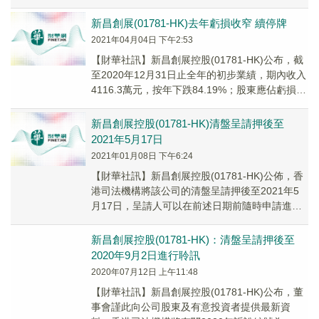
管理委員會及薪酬委員會的成員；及公司提名
委...
新昌創展(01781-HK)去年虧損收窄 續停牌
2021年04月04日 下午2:53
【財華社訊】新昌創展控股(01781-HK)公布，截
至2020年12月31日止全年的初步業績，期內收入
4116.3萬元，按年下跌84.19%；股東應佔虧損
2137.4萬元，201...
新昌創展控股(01781-HK)清盤呈請押後至
2021年5月17日
2021年01月08日 下午6:24
【財華社訊】新昌創展控股(01781-HK)公佈，香
港司法機構將該公司的清盤呈請押後至2021年5
月17日，呈請人可以在前述日期前隨時申請進行
聆訊。該公司股份已自2020年7月2...
新昌創展控股(01781-HK)：清盤呈請押後至
2020年9月2日進行聆訊
2020年07月12日 上午11:48
【財華社訊】新昌創展控股(01781-HK)公布，董
事會謹此向公司股東及有意投資者提供最新資