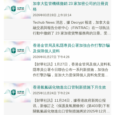
新...
加拿大監管機構撤銷 23 家加密公司的注冊資
格
2026年03月19日 上午10:14
Techub News 消息，據 Decrypt 報道，加拿大金
融交易與報告分析中心（FINTRAC）在一項執法
行動中撤銷了 23 家加密貨幣服務商的注冊。受影
響企業中，有兩家完...
香港金管局及私隱專員公署加強合作打擊詐騙
及保障個人資料
2026年01月27日 下午4:26
【財華社訊】1月27日，香港金管局及個人資料私
隱專員公署今日聯合公布一系列新措施，加強合
作打擊詐騙，並加大力度保障個人資料免受濫
用。相關措施包括對部分銀行的反詐騙系統及管
控措施進...
香港氫氟碳化物進出口管制新措施下月生效
2025年11月24日 下午2:24
【財華社訊】11月24日，據香港政府新闻公报
讯，新修訂之《保護臭氧層條例》(第403章)下有
關氫氟碳化物進出口管制措施將於2025年12月1