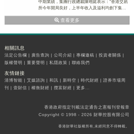
中期業績，集團行政總裁陳翊庭表示："香港交易
所今年開局良好，上半年收入及溢利均創下集團
半年度歷史新高。現貨市場、衍生產品市...
查看更多
相關訊息
法定公告欄
|
廣告查詢
|
公司介紹
|
專欄邀稿
|
投資者關係
|
版權聲明
|
重要聲明
|
私隱政策
|
聯絡我們
友情鏈接
清博智能
|
艾媒諮詢
|
和訊
|
新時空
|
時代財經
|
證券市場周
刊
|
壹財信
|
權衡財經
|
攬富財經
|
更多...
香港政府指定刊載法定通告之憲報刊登報章
Copyright © 1998 - 2026 財華控股有限公司
香港財華社版權所有,未經同意不得轉載。