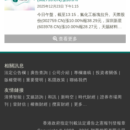
2025年12月23日 下午1:15
今日午盤，截至13:15，氟化工板塊拉升。天際股
份(002759.CN)漲10.00%報38.29元，深圳新星
(603978.CN)漲10.00%報28.27元，天賜材料
(002...
查看更多
相關訊息
法定公告欄
|
廣告查詢
|
公司介紹
|
專欄邀稿
|
投資者關係
|
版權聲明
|
重要聲明
|
私隱政策
|
聯絡我們
友情鏈接
清博智能
|
艾媒諮詢
|
和訊
|
新時空
|
時代財經
|
證券市場周
刊
|
壹財信
|
權衡財經
|
攬富財經
|
更多...
香港政府指定刊載法定通告之憲報刊登報章