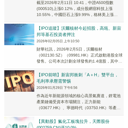
截至2026年2月11日 10:41，中證A500指數
(000510)上漲0.12%，成分股網宿科技上漲
10.55%，中國巨石上漲9.99%，格林美上漲
9.95%，新宙邦上漲9....
【IPO追蹤】沃爾核材今起招股，高瓴、新宙
邦等基石投資者押注
2026年02月05日 上午10:50
財華社訊，2026年2月5日，沃爾核材
（002130.SZ）（09981.HK）正式啟動港股全球
發售。公司本次計劃全球發售約1.4億股，其中約
1.26億股為國際發售，1399.9萬股為香港公開發
售。
【IPO前哨】新宙邦衝刺「A＋H」雙平台，
毛利率承壓需警惕
2026年01月29日 下午6:56
作為近年新能源領域的核心高景氣賽道，鋰電池
產業鏈備受資本市場關注，正力新能
（03677.HK）、寧德時代（03750.HK）等產業
鏈相關企業也加速登陸了港股市場。
【異動股】氟化工板塊拉升，天際股份
(002759.CN)漲10.0%