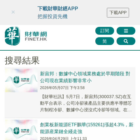
財華智庫網
FINTV
FINMETA
財華證券
媒體矩陣
下載財華財經APP
×
下載APP
智庫沙龍
聯絡我們
把握投資先機
訂閱
简
搜尋結果
新宙邦：數據中心領域業務處於早期階段 對
公司現在業績影響非常小
2026年05月07日 下午3:58
【財華社訊】5月7日，新宙邦(300037.SZ)在互
動平台表示，公司冷卻液產品主要供應半導體芯
片制程冷卻、數據中心浸沒式冷卻等領域。在數
據中心領域，公司積極參與多項液冷標準及規...
創業板新能源ETF鵬華(159261)漲超4.3%，新
能源産業鏈全綫走強
2026年04月29日 上午11:33