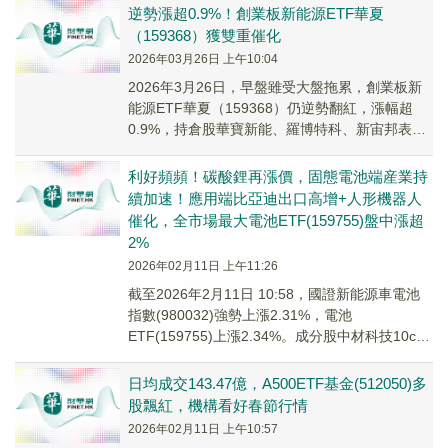
逆勢漲超0.9%！創業板新能源ETF華夏
（159368）獲雙重催化
2026年03月26日 上午10:04
2026年3月26日，早盤雖受大盤拖累，創業板新
能源ETF華夏（159368）仍逆勢翻紅，漲幅超
0.9%，持倉股華寶新能、羅博特科、新宙邦表現
出色，分別上漲超9%、6%、2%！
利好頻頻！碳酸鋰再漲價，固態電池端産業持
續加速！應用端比亞迪出口高增+人形機器人
催化，全市場最大電池ETF(159755)盤中漲超
2%
2026年02月11日 上午11:26
截至2026年2月11日 10:58，國證新能源車電池
指數(980032)強勢上漲2.31%，電池
ETF(159755)上漲2.34%。成分股中材科技10cm
漲停，新宙邦上漲9.39%。
日均成交143.47億，A500ETF基金(512050)多
股飄紅，機構看好春節行情
2026年02月11日 上午10:57