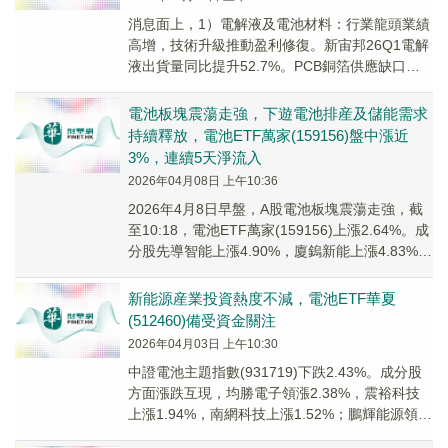
消息面上，1）電解液及電池材料：行業龍頭業績
高增，技術升級推動盈利修復。新宙邦26Q1電解
液出貨量同比提升52.7%。PCB銅箔供應缺口持
續。
電池板塊震蕩走強，下遊電池排産及儲能需求
持續釋放，電池ETF萬家(159156)盤中漲近
3%，連續5天淨流入
2026年04月08日 上午10:36
2026年4月8日早盤，A股電池板塊震蕩走強，截
至10:18，電池ETF萬家(159156)上漲2.64%。成
分股先導智能上漲4.90%，廈鎢新能上漲4.83%，
新宙邦上漲4.6...
新能源産業投資熱度不減，電池ETF華夏
(512460)備受資金關注
2026年04月03日 上午10:30
中證電池主題指數(931719)下跌2.43%。成分股
方面漲跌互現，均勝電子領漲2.38%，震裕科技
上漲1.94%，南網科技上漲1.52%；鵬輝能源領跌
5.23%，新宙邦下跌5....