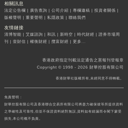
相關訊息
法定公告欄
|
廣告查詢
|
公司介紹
|
專欄邀稿
|
投資者關係
|
版權聲明
|
重要聲明
|
私隱政策
|
聯絡我們
友情鏈接
清博智能
|
艾媒諮詢
|
和訊
|
新時空
|
時代財經
|
證券市場周
刊
|
壹財信
|
權衡財經
|
攬富財經
|
更多...
香港政府指定刊載法定通告之憲報刊登報章
Copyright © 1998 - 2026 財華控股有限公司
香港財華社版權所有,未經同意不得轉載。
免責聲明：
財華控股有限公司及香港聯合交易所有限公司將盡力確保彼等所提供資料
之準確性及可靠性,但並不保證資料絕對無誤,資料如有錯漏而令閣下蒙受
損失,本公司概不負責。