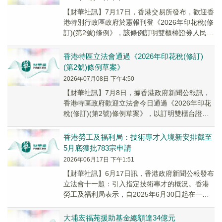
【財華社訊】7月17日，香港交易所發布，歡迎香
港特別行政區政府於憲報刊登《2026年印花稅(修
訂)(第2號)條例》，該條例訂明雙櫃檯證券人民幣
櫃檯交易的印花稅以人民幣計算和繳付的...
香港特區立法會通過《2026年印花稅(修訂)
(第2號)條例草案》
2026年07月08日 下午4:50
【財華社訊】7月8日，據香港政府新聞公報訊，
香港特區政府歡迎立法會今日通過《2026年印花
稅(修訂)(第2號)條例草案》，以訂明雙櫃台證券
人民幣櫃台交易的印花稅以人民幣計算和繳付...
香港勞工及福利局：技術專才入境新安排截至
5月底獲批783宗申請
2026年06月17日 下午1:51
【財華社訊】6月17日訊，香港政府新聞公報發布
立法會十一題：引入指定技術專才的概況。香港
勞工及福利局表示，自2025年6月30日起在一般
就業政策及輸入內地人才計劃下新增技術專才
類...
大埔宏福苑援助基金總額達34億元