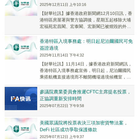
2025年12月11日 上午10:16
【財華社訊】據香港政府新聞網12月10日訊，香
港特區房屋署與警方協調後，星期五起移除大埔
宏福苑宏昌閣、宏泰閣、宏新閣已被燒毀的外牆
棚架。另外，屋宇署發出的移除棚網命令已全部
獲遵辦...
香港特區入境事務處：明日起尼泊爾國民可免
簽證過境
2025年11月14日 下午4:32
【財華社訊】11月14日，據香港政府新聞網訊，
香港特區入境事務處宣佈，明日起，尼泊爾國民
乘搭航機直接過境而不離開機場過境候機室，可
免簽證直接過境香港特别行政區。其他有關尼泊
爾國民...
參議院農業委員會推遲CFTC主席提名投票，
正協調重新安排時間
2025年07月22日 下午9:58
美國眾議院將投票表決三項加密貨幣法案，
DeFi 社區成功爭取保護條款
2025年07月12日 上午9:37