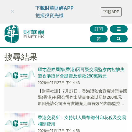
財華智庫網
FINTV
FINMETA
財華證券
媒體矩陣
下載財華財經APP
×
下載APP
智庫沙龍
聯絡我們
把握投資先機
訂閱
简
搜尋結果
耀才證券國際(香港)因可疑交易監察內控缺失
遭香港證監會譴責及罰款280萬港元
2026年07月27日 下午4:43
【財華社訊】7月27日，香港證監會對耀才證券國
際(香港)有限公司作出譴責並處以罰款280萬元，
原因是該公司沒有實施充足而有效的內部監控程
序，以監察和偵測由其客戶進行的清洗交易。
證...
香港交易所：支持以人民幣繳付印花稅及交易
相關費用
2026年07月17日 下午4:56