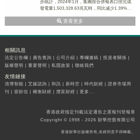
步統計，2024年1月，集團按合併報表口徑完成
發電量1,503,328.63兆瓦時，同比减少1.39%。1
月，集團按合併報表口...
查看更多
相關訊息
法定公告欄
|
廣告查詢
|
公司介紹
|
專欄邀稿
|
投資者關係
|
版權聲明
|
重要聲明
|
私隱政策
|
聯絡我們
友情鏈接
清博智能
|
艾媒諮詢
|
和訊
|
新時空
|
時代財經
|
證券市場周
刊
|
壹財信
|
權衡財經
|
攬富財經
|
更多...
香港政府指定刊載法定通告之憲報刊登報章
Copyright © 1998 - 2026 財華控股有限公司
香港財華社版權所有,未經同意不得轉載。