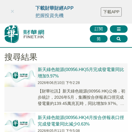
財華智庫網
FINTV
FINMETA
財華證券
媒體矩陣
下載財華財經APP
×
下載APP
智庫沙龍
聯絡我們
把握投資先機
訂閱
简
搜尋結果
新天綠色能源(00956.HK)5月完成發電量同比
增加9.97%
2026年06月10日 下午2:28
​【財華社訊】新天綠色能源(00956.HK)公佈，初
步統計，2026年5月，集團按合併報表口徑完成
發電量約139.45萬兆瓦時，同比增加9.97%。截
至2026年5月31日，累...
新天綠色能源(00956.HK)4月按合併報表口徑
完成發電量同比減少0.63%
2026年05月11日 下午5:08