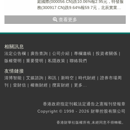
庭國際(000056.CN)跌10.06%報2.95元，特發服
務(300917.CN)跌9.64%報59.7元，北辰實業
(6015...
查看更多
相關訊息
法定公告欄
|
廣告查詢
|
公司介紹
|
專欄邀稿
|
投資者關係
|
版權聲明
|
重要聲明
|
私隱政策
|
聯絡我們
友情鏈接
清博智能
|
艾媒諮詢
|
和訊
|
新時空
|
時代財經
|
證券市場周
刊
|
壹財信
|
權衡財經
|
攬富財經
|
更多...
香港政府指定刊載法定通告之憲報刊登報章
Copyright © 1998 - 2026 財華控股有限公司
香港財華社版權所有,未經同意不得轉載。