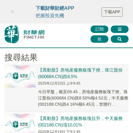
財華智庫網
FINTV
FINMETA
財華證券
媒體矩陣
下載財華財經APP
×
下載APP
智庫沙龍
聯絡我們
把握投資先機
訂閱
简
搜尋結果
【異動股】房地産服務板塊下挫，珠江股份
(600684.CN)跌8.5%
2025年12月23日 上午9:45
今日早盤，截至09:45，房地産服務板塊下挫。珠
江股份(600684.CN)跌8.50%報4.52元，中天服務
(002188.CN)跌4.16%報6.45元，世聯行
(002285...
【異動股】房地産服務板塊拉升，中天服務
(002188.CN)漲10.01%
2025年12月19日 下午2:45