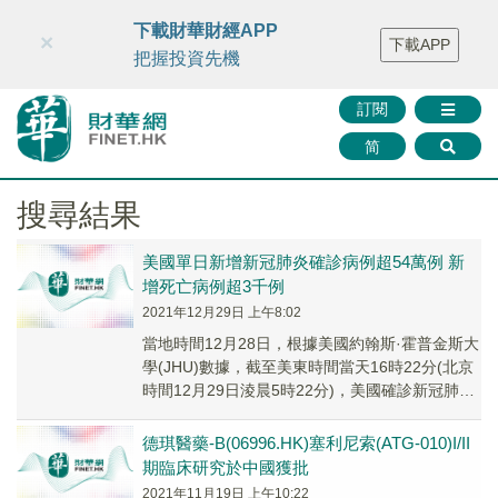
財華智庫網
FINTV
FINMETA
財華證券
媒體矩陣
下載財華財經APP
×
下載APP
智庫沙龍
聯絡我們
把握投資先機
訂閱
简
搜尋結果
美國單日新增新冠肺炎確診病例超54萬例 新
增死亡病例超3千例
2021年12月29日 上午8:02
當地時間12月28日，根據美國約翰斯·霍普金斯大
學(JHU)數據，截至美東時間當天16時22分(北京
時間12月29日淩晨5時22分)，美國確診新冠肺炎
病例累計達53093904人...
德琪醫藥-B(06996.HK)塞利尼索(ATG-010)I/II
期臨床研究於中國獲批
2021年11月19日 上午10:22