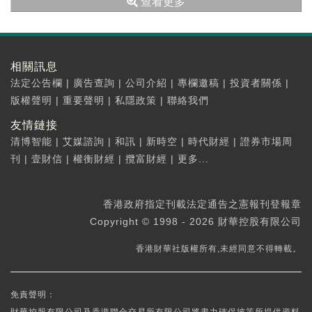
查看更多
遜於預期...
相關訊息
法定公告欄
|
廣告查詢
|
公司介紹
|
專欄邀稿
|
投資者關係
|
版權聲明
|
重要聲明
|
私隱政策
|
聯絡我們
友情鏈接
清博智能
|
艾媒諮詢
|
和訊
|
新時空
|
時代財經
|
證券市場周
刊
|
壹財信
|
權衡財經
|
攬富財經
|
更多...
香港政府指定刊載法定通告之憲報刊登報章
Copyright © 1998 - 2026 財華控股有限公司
香港財華社版權所有,未經同意不得轉載。
免責聲明：