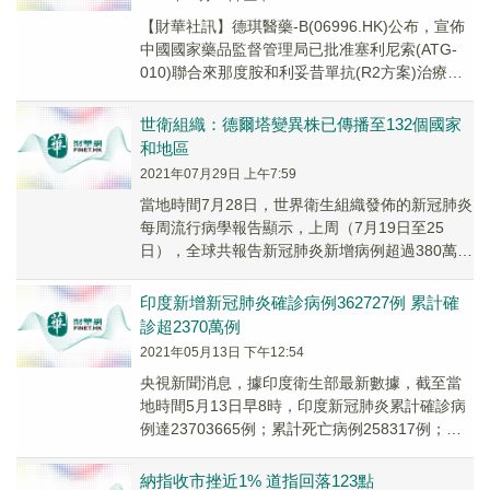
【財華社訊】德琪醫藥-B(06996.HK)公布，宣佈
中國國家藥品監督管理局已批准塞利尼索(ATG-
010)聯合來那度胺和利妥昔單抗(R2方案)治療復
發╱難治性彌漫性大B細胞淋巴...
世衛組織：德爾塔變異株已傳播至132個國家
和地區
2021年07月29日 上午7:59
當地時間7月28日，世界衛生組織發佈的新冠肺炎
每周流行病學報告顯示，上周（7月19日至25
日），全球共報告新冠肺炎新增病例超過380萬
例，與前一周相比增加了8%。這一增長趨勢主
要...
印度新增新冠肺炎確診病例362727例 累計確
診超2370萬例
2021年05月13日 下午12:54
央視新聞消息，據印度衛生部最新數據，截至當
地時間5月13日早8時，印度新冠肺炎累計確診病
例達23703665例；累計死亡病例258317例；累
計治愈19734823例；現存確診病...
納指收市挫近1% 道指回落123點