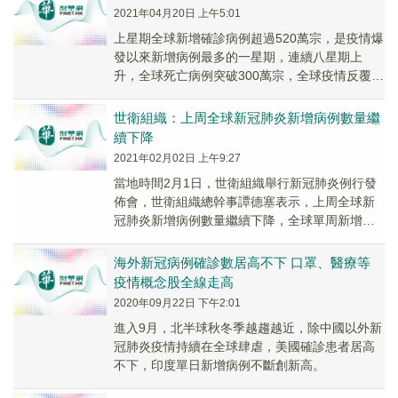
2021年04月20日 上午5:01
上星期全球新增確診病例超過520萬宗，是疫情爆
發以來新增病例最多的一星期，連續八星期上
升，全球死亡病例突破300萬宗，全球疫情反覆，
美股上周五創新高後，周一回吐。道指收報
3407...
世衛組織：上周全球新冠肺炎新增病例數量繼
續下降
2021年02月02日 上午9:27
當地時間2月1日，世衛組織舉行新冠肺炎例行發
佈會，世衛組織總幹事譚德塞表示，上周全球新
冠肺炎新增病例數量繼續下降，全球單周新增病
例數量已連續三周下降，雖然很多國家上報的病
例數量仍...
海外新冠病例確診數居高不下 口罩、醫療等
疫情概念股全線走高
2020年09月22日 下午2:01
進入9月，北半球秋冬季越趨越近，除中國以外新
冠肺炎疫情持續在全球肆虐，美國確診患者居高
不下，印度單日新增病例不斷創新高。