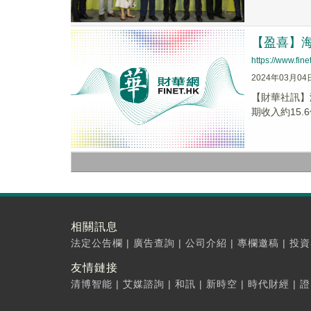
【盈喜】海倫
https://www.fi
2024年03月04
【財華社訊】海
期收入約15.6
相關訊息
法定公告欄
|
廣告查詢
|
公司介紹
|
專欄邀稿
|
投資
友情鏈接
清博智能
|
艾媒諮詢
|
和訊
|
新時空
|
時代財經
|
證