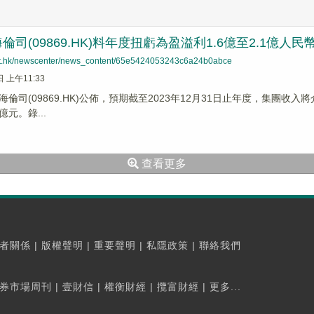
司(09869.HK)料年度扭虧為盈溢利1.6億至2.1億人民
net.hk/newscenter/news_content/65e5424053243c6a24b0abce
日 上午11:33
倫司(09869.HK)公佈，預期截至2023年12月31日止年度，集團收入將
億元。錄...
查看更多
者關係
|
版權聲明
|
重要聲明
|
私隱政策
|
聯絡我們
券市場周刊
|
壹財信
|
權衡財經
|
攬富財經
|
更多...