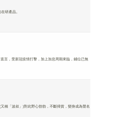
情的在研產品。
時直言，受新冠疫情打擊，加上加息周期來臨，鋪位已無
(又稱「波叔」)對此野心勃勃，不斷掃貨，變身成為聲名