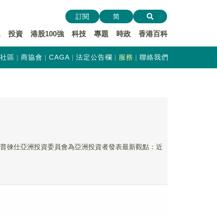
訂閱
简
遞
投資
港股100強
科技
專題
時政
香港百科
社區
商協會
CAGA
法定公告欄
服務
聯絡我們
uec及普徠仕亞洲投資委員會為亞洲投資者發表最新觀點：近