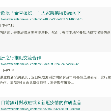
餐飲股「全軍覆沒」！大家樂業績拐頭向下
net.hk/newscenter/news_content/674850e3bde0b372146d0d70
日 下午7:11
的結束，香港經濟逐步恢復增長。然而，香港本地的餐飲消費市場卻仍然
澳洲之行推動交流合作
net.hk/newscenter/news_content/66dea6ff53243c46f4c8e94c
日 下午3:38
香港政府新聞網消息，近日完成澳洲訪問的財政司司長陳茂波表示，此行
合作。陳茂波6日會見傳媒時指，過去數年礙於...
：目前無針對猴痘或者新冠疫情的在研產品
net.hk/newscenter/news_content/66c2fb4353243c06f128c500