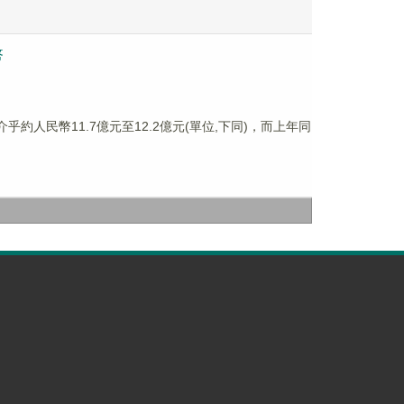
幣
介乎約人民幣11.7億元至12.2億元(單位,下同)，而上年同