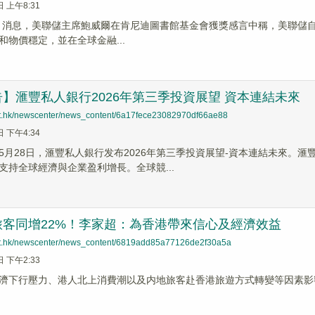
日 上午8:31
News 消息，美聯儲主席鮑威爾在肯尼迪圖書館基金會獲獎感言中稱，美聯儲
和物價穩定，並在全球金融...
】滙豐私人銀行2026年第三季投資展望 資本連結未來
net.hk/newscenter/news_content/6a17fece23082970df66ae88
日 下午4:34
5月28日，滙豐私人銀行发布2026年第三季投資展望-資本連結未來。
支持全球經濟與企業盈利增長。全球競...
旅客同增22%！李家超：為香港帶來信心及經濟效益
net.hk/newscenter/news_content/6819add85a77126de2f30a5a
日 下午2:33
濟下行壓力、港人北上消費潮以及内地旅客赴香港旅遊方式轉變等因素影