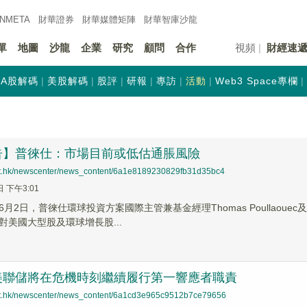
INMETA
財華證券
財華
媒體矩陣
財華
智庫沙龍
單
地圖
沙龍
企業
研究
顧問
合作
視頻
財經速
A股解碼
美股解碼
股評
研報
專訪
活動
Web3 Space專欄
告】普徠仕：市場目前或低估通脹風險
net.hk/newscenter/news_content/6a1e8189230829fb31d35bc4
日 下午3:01
月2日，普徠仕環球投資方案國際主管兼基金經理Thomas Poullao
對美國大型股及環球增長股...
美聯儲將在危機時刻繼續履行第一響應者職責
net.hk/newscenter/news_content/6a1cd3e965c9512b7ce79656