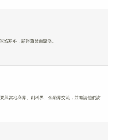
深陷寒冬，顯得蕭瑟而黯淡。
主要與當地商界、創科界、金融界交流，並邀請他們訪