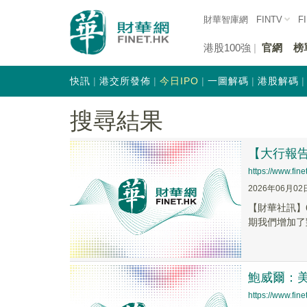
財華智庫網
FINTV
F
港股100強
官網
榜
快訊
港交所發佈
今日IPO
一圖解碼
港股解碼
搜尋結果
【大行報
https://www.fi
2026年06月02
【財華社訊】6
期我們增加了
鮑威爾：
https://www.fi