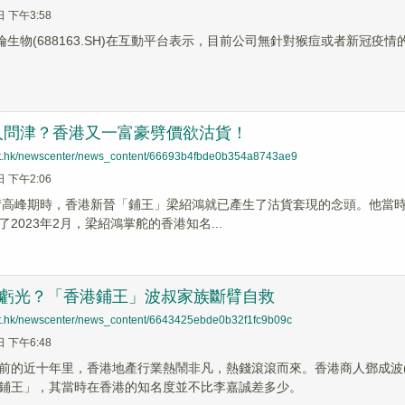
日 下午3:58
倫生物(688163.SH)在互動平台表示，目前公司無針對猴痘或者新冠疫
人問津？香港又一富豪劈價欲沽貨！
net.hk/newscenter/news_content/66693b4fbde0b354a8743ae9
日 下午2:06
疫情高峰期時，香港新晉「鋪王」梁紹鴻就已產生了沽貨套現的念頭。他當
2023年2月，梁紹鴻掌舵的香港知名...
產虧光？「香港鋪王」波叔家族斷臂自救
net.hk/newscenter/news_content/6643425ebde0b32f1fc9b09c
日 下午6:48
前的近十年里，香港地產行業熱鬧非凡，熱錢滾滾而來。香港商人鄧成波
鋪王」，其當時在香港的知名度並不比李嘉誠差多少。