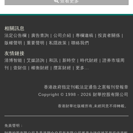
查看更多
相關訊息
法定公告欄
|
廣告查詢
|
公司介紹
|
專欄邀稿
|
投資者關係
|
版權聲明
|
重要聲明
|
私隱政策
|
聯絡我們
友情鏈接
清博智能
|
艾媒諮詢
|
和訊
|
新時空
|
時代財經
|
證券市場周
刊
|
壹財信
|
權衡財經
|
攬富財經
|
更多...
香港政府指定刊載法定通告之憲報刊登報章
Copyright © 1998 - 2026 財華控股有限公司
香港財華社版權所有,未經同意不得轉載。
免責聲明：