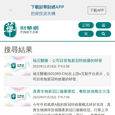
財華智庫網
FINTV
FINMETA
財華證券
媒體矩陣
下載財華財經APP
×
下載APP
智庫沙龍
聯絡我們
把握投資先機
訂閱
简
搜尋結果
福元醫藥：公司目前無新冠特效藥的研發
2022年11月16日 下午2:08
福元醫藥(601089.CN)在上證e互動平台表示，公
司目前無新冠特效藥的研發。
真實生物新冠口服藥獲批，餐飲旅遊概念大漲
2022年07月26日 下午7:09
今年年初風靡A股的新冠特效藥概念終於兌現，真
實生物摘得首個國產新冠口服藥桂冠。行業上市