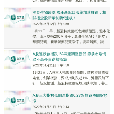
公司紛紛搶佔國產新冠藥「風口」，真實生物的
「朋友圈」都有誰？在新冠特效藥等利好消息推
動下，餐飲旅遊股再次爆發。
洞見生物醫藥|國產新冠口服藥加速推進，相
關概念股新華制藥9連板！
2022年05月12日 上午8:59
5月11日一早，新冠特效藥概念繼續領漲，雅本化
學、山河藥輔20CM漲停，真實生物A股「朋友」
華潤雙鶴、新華製藥雙雙漲停，復星醫藥、誠達
藥業、君實生物均不同程度上漲。不過截止當日
收...
A股連跌創指跌1%再迎調整新低 節前市場情
緒不高外資逆勢搶籌
2022年01月21日 下午4:50
1月21日，A股三大指數集體低開，隨後持續震蕩
走低，創業板指，深成指均跌超1%，滬指跟隨下
行，新冠檢測、新冠特效藥板塊現跌停潮 ，養殖
業、雲遊戲、元宇宙、房地產等板塊低迷拖累市
場...
A股三大指數低開滬指跌0.23% 旅遊股開盤領
漲
2022年01月21日 上午9:43