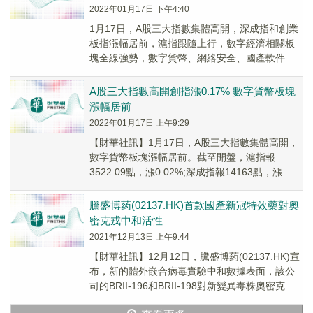
2022年01月17日 下午4:40
1月17日，A股三大指數集體高開，深成指和創業
板指漲幅居前，滬指跟隨上行，數字經濟相關板
塊全線強勢，數字貨幣、網絡安全、國產軟件、
雲計算等多個相關板塊大漲，新冠特效藥概念股
大幅衝...
A股三大指數高開創指漲0.17% 數字貨幣板塊
漲幅居前
2022年01月17日 上午9:29
【財華社訊】1月17日，A股三大指數集體高開，
數字貨幣板塊漲幅居前。截至開盤，滬指報
3522.09點，漲0.02%;深成指報14163點，漲
0.09%;創指報3124.63點，漲...
騰盛博药(02137.HK)首款國產新冠特效藥對奧
密克戎中和活性
2021年12月13日 上午9:44
【財華社訊】12月12日，騰盛博药(02137.HK)宣
布，新的體外嵌合病毒實驗中和數據表面，該公
司的BRII-196和BRII-198對新變異毒株奧密克戎
(Omicron,B....