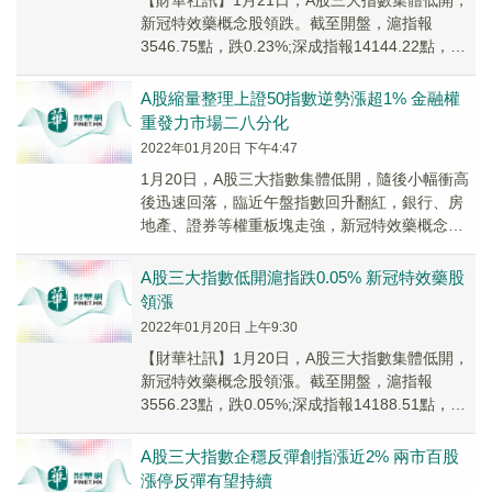
【財華社訊】1月21日，A股三大指數集體低開，
新冠特效藥概念股領跌。截至開盤，滬指報
3546.75點，跌0.23%;深成指報14144.22點，跌
0.38%;創指報3052.98...
A股縮量整理上證50指數逆勢漲超1% 金融權
重發力市場二八分化
2022年01月20日 下午4:47
1月20日，A股三大指數集體低開，隨後小幅衝高
後迅速回落，臨近午盤指數回升翻紅，銀行、房
地產、證券等權重板塊走強，新冠特效藥概念股
再度強勢，養殖業、機場航運等板塊活躍，鹽湖
提鋰、...
A股三大指數低開滬指跌0.05% 新冠特效藥股
領漲
2022年01月20日 上午9:30
【財華社訊】1月20日，A股三大指數集體低開，
新冠特效藥概念股領漲。截至開盤，滬指報
3556.23點，跌0.05%;深成指報14188.51點，跌
0.13%;創指報3072.39...
A股三大指數企穩反彈創指漲近2% 兩市百股
漲停反彈有望持續