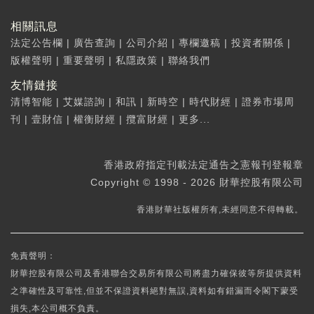
相關訊息
法定公告欄
|
廣告查詢
|
公司介紹
|
專欄邀稿
|
投資者關係
|
版權聲明
|
重要聲明
|
私隱政策
|
聯絡我們
友情鏈接
清博智能
|
艾媒諮詢
|
和訊
|
新時空
|
時代財經
|
證券市場周
刊
|
壹財信
|
權衡財經
|
攬富財經
|
更多...
香港政府指定刊載法定通告之憲報刊登報章
Copyright © 1998 - 2026 財華控股有限公司
香港財華社版權所有,未經同意不得轉載。
免責聲明：
財華控股有限公司及香港聯合交易所有限公司將盡力確保彼等所提供資料
之準確性及可靠性,但並不保證資料絕對無誤,資料如有錯漏而令閣下蒙受
損失,本公司概不負責。