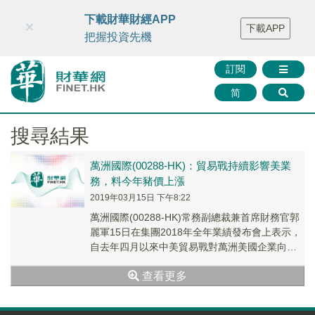
財華智庫網
FINTV
FINMETA
財華證券
媒體矩陣
下載財華財經APP
×
下載APP
智庫沙龍
聯絡我們
把握投資先機
訂閱
简
搜尋結果
萬洲國際(00288-HK)：貿易戰持續影響美業
務，料今年豬價上漲
2019年03月15日 下午8:22
萬洲國際(00288-HK)常務副總裁兼首席財務官郭
麗軍15日在集團2018年全年業績發布會上表示，
自去年四月以來中美貿易戰對萬洲美國企業向中
國的豬肉出口帶來影響，整個史密斯菲爾...
查看更多