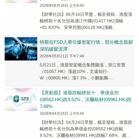
2026年06月16日 上午9:45
【財華社訊】06月16日早盤，截至發稿，港股漲
幅榜前十名分別為浦江中國(01417.HK)漲幅
+81.820%、安寧控股(00128.HK)漲幅
+45.000%、安德利果汁(02...
特斯拉FSD入華引爆智駕行情，部分概念股卻
深陷破髮泥潭
2026年05月21日 下午7:49
5月21日，港股智駕概念集體飆漲，浙江世寶
（01057.HK）漲超10%，文遠知行-
W（00800.HK）漲7.3%，小鵬集團-
W（09868.HK）、賽力斯（09927.HK）...
【異動股】港股跌幅榜前十，華億金控
(08552.HK)跌9.52%，沃爾核材(09981.HK)跌
7.68%
2026年04月24日 上午9:45
【財華社訊】04月24日早盤，截至發稿，港股跌
幅榜前十名分別為華億金控(08552.HK)跌幅
9.52%、沃爾核材(09981.HK)跌幅7.68%、廣和