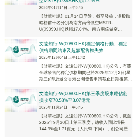
空MSTR(07399.HK)跌17.44%
2026年01月14日 上午9:45
【財華社訊】01月14日早盤，截至發稿，港股跌
幅榜前十名分別為南方兩倍做空MSTR-
U(09399.HK)跌幅17.64%、南方兩倍做空
MSTR(07399.HK)跌幅17.44...
文遠知行-W(00800.HK)穩定價格行動、穩定
價格期間結束及超額配售權失效
2025年12月04日 上午11:42
【財華社訊】文遠知行-W(00800.HK)公佈，有關
全球發售的穩定價格期間已於2025年12月3日(星
期三)(即於遞交香港公開發售申請截止日期後第
30日)結束。整體協調人(為其...
文遠知行-W(00800.HK)第三季度股東應佔虧
損收窄70.53%至3.07億元
2025年11月24日 下午5:45
【財華社訊】文遠知行-W(00800.HK)公佈，截至
2025年9月30日止第三季度，總收入同比增長
144.3%至1.71億元（人民幣,下同），創公司歷史
最大收入增幅之一。公司普...