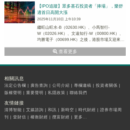
【IPO追蹤】眾多基石投資者「捧場」，樂舒
適首日高開大漲
2025年11月10日 上午10:39
繼旺山旺水-B（02630.HK）、小馬智行-
W（02026.HK）、文遠知行-W（00800.HK）、
均勝電子（00699.HK）之後，港股市場又迎來了
一只新股——樂舒適（02698.HK）。
查看更多
相關訊息
法定公告欄
|
廣告查詢
|
公司介紹
|
專欄邀稿
|
投資者關係
|
版權聲明
|
重要聲明
|
私隱政策
|
聯絡我們
友情鏈接
清博智能
|
艾媒諮詢
|
和訊
|
新時空
|
時代財經
|
證券市場周
刊
|
壹財信
|
權衡財經
|
攬富財經
|
更多...