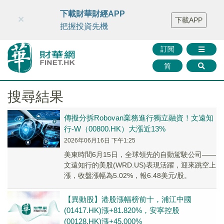
財華智庫網
FINTV
FINMETA
財華證券
媒體矩陣
下載財華財經APP
×
下載APP
智庫沙龍
聯絡我們
把握投資先機
訂閱
简
搜尋結果
傳擬分拆Robovan業務進行獨立融資！文遠知
行-W（00800.HK）大漲近13%
2026年06月16日 下午1:25
美東時間6月15日，全球領先的自動駕駛公司——
文遠知行的美股(WRD.US)表現活躍，迎來跳空上
漲，收盤漲幅為5.02%，報6.48美元/股。
【異動股】港股漲幅榜前十，浦江中國
(01417.HK)漲+81.820%，安寧控股
(00128.HK)漲+45.000%