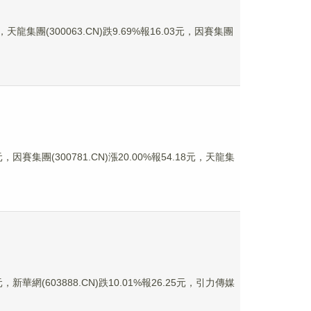
天龍集團(300063.CN)跌9.69%報16.03元，因賽集團
因賽集團(300781.CN)漲20.00%報54.18元，天龍集
新華網(603888.CN)跌10.01%報26.25元，引力傳媒