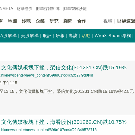
INMETA
財華證券
財華
媒體矩陣
財華
智庫沙龍
單
地圖
沙龍
企業
研究
顧問
合作
視頻
財經速
A股解碼
美股解碼
股評
研報
專訪
活動
Web3 Space專欄
化傳媒板塊下挫，榮信文化(301231.CN)跌15.19%
et.hk/newscenter/news_content/698d61fcc4cf2fc27f9d0f4d
日 下午1:15
3:15，文化傳媒板塊下挫。榮信文化(301231.CN)跌15.19%報42.5元，
化傳媒板塊下挫，海看股份(301262.CN)跌10.75%
net.hk/newscenter/news_content/698c107cc4cf2fa349578718