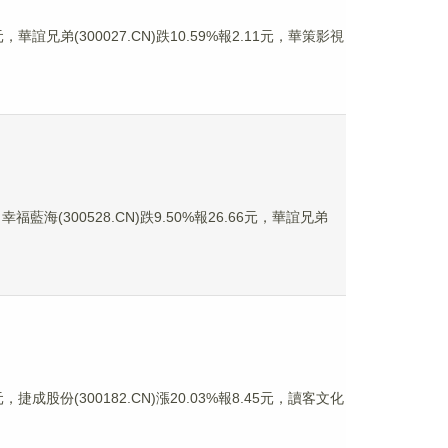
，華誼兄弟(300027.CN)跌10.59%報2.11元，華策影視
福藍海(300528.CN)跌9.50%報26.66元，華誼兄弟
，捷成股份(300182.CN)漲20.03%報8.45元，讀客文化