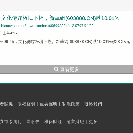
化傳媒板塊下挫，新華網(603888.CN)跌10.01%
net.hk/newscenter/news_content/69699830c4cf2f9797f94f22
日 上午9:45
9:45，文化傳媒板塊下挫。新華網(603888.CN)跌10.01%報26.25元，引
查看更多
者關係
|
版權聲明
|
重要聲明
|
私隱政策
|
聯絡我們
券市場周刊
|
壹財信
|
權衡財經
|
攬富財經
|
更多...