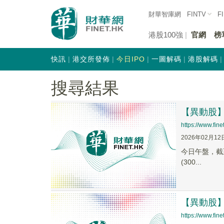
財華智庫網
FINTV
F
港股100強
官網
榜
快訊
港交所發佈
今日IPO
一圖解碼
港股解碼
搜尋結果
【異動股】文
https://www.fin
2026年02月12
今日午盤，截至1
(300...
【異動股】文
https://www.fi