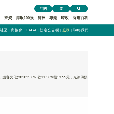
訂閱
简
遞
投資
港股100強
科技
專題
時政
香港百科
社區
商協會
CAGA
法定公告欄
服務
聯絡我們
讀客文化(301025.CN)跌11.50%報13.55元，光線傳媒