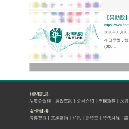
【異動股】文
https://www.fi
2026年01月16
今日早盤，截至0
(000...
相關訊息
法定公告欄
|
廣告查詢
|
公司介紹
|
專欄邀稿
|
投資
友情鏈接
清博智能
|
艾媒諮詢
|
和訊
|
新時空
|
時代財經
|
證