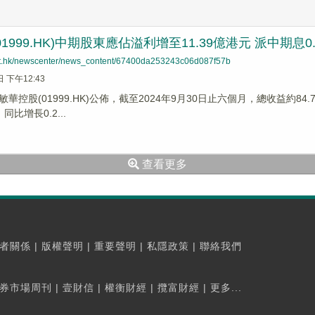
1999.HK)中期股東應佔溢利增至11.39億港元 派中期息0
net.hk/newscenter/news_content/67400da253243c06d087f57b
日 下午12:43
華控股(01999.HK)公佈，截至2024年9月30日止六個月，總收益約8
同比增長0.2...
查看更多
者關係
|
版權聲明
|
重要聲明
|
私隱政策
|
聯絡我們
券市場周刊
|
壹財信
|
權衡財經
|
攬富財經
|
更多...