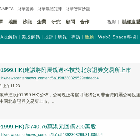
INMETA
財華證券
財華
媒體矩陣
財華
智庫沙龍
單
地圖
沙龍
企業
研究
顧問
合作
視頻
財經速
A股解碼
美股解碼
股評
研報
專訪
活動
Web3 Space專欄
01999.HK)建議將附屬銳邁科技於北京證券交易所上市
net.hk/newscenter/news_content/6a1f9fff230829529eddecb4
日 上午11:23
敏華控股(01999.HK)公佈，公司現正考慮可能將公司非全資附屬公司銳邁
中國北京證券交易所上市。...
1999.HK)斥740.76萬港元回購200萬股
net.hk/newscenter/news_content/6a1e5439230829fb31d35bb4