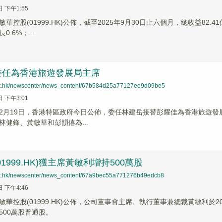
日 下午1:55
華控股(01999.HK)公佈，截至2025年9月30日止六個月，總收益82.
.6%；...
委任為香港旅遊發展局主席
net.hk/newscenter/news_content/67b584d25a77127ee9d09be5
日 下午3:01
2月19日，香港特區政府今日公佈，委任林建岳接替彭耀佳為香港旅遊發展局(旅
林健鋒、黃敏華和彭韻僖為...
1999.HK)獲主席黃敏利增持500萬股
net.hk/newscenter/news_content/67a9bec55a771276b49edcb8
日 下午4:46
控股(01999.HK)公佈，公司董事會主席、執行董事兼總裁黃敏利於2025年2月1
500萬股普通股。