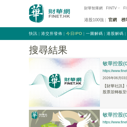
財華智庫網
FINTV
F
港股100強
官網
榜
快訊
港交所發佈
今日IPO
一圖解碼
港股解碼
搜尋結果
敏華控股(
https://www.fi
2026年06月03
【財華社訊】
股票並轉板至
敏華控股(0
https://www.fi