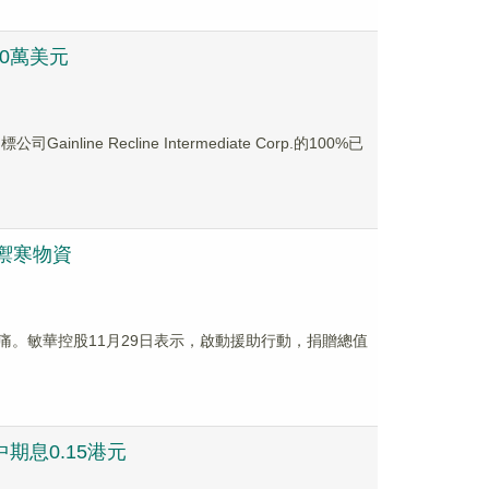
70萬美元
e Recline Intermediate Corp.的100%已
及禦寒物資
表哀痛。敏華控股11月29日表示，啟動援助行動，捐贈總值
中期息0.15港元