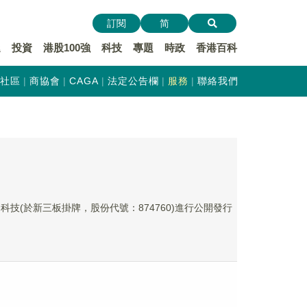
訂閱
简
遞
投資
港股100強
科技
專題
時政
香港百科
社區
商協會
CAGA
法定公告欄
服務
聯絡我們
科技(於新三板掛牌，股份代號：874760)進行公開發行