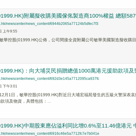
1999.HK)附屬擬收購美國傢俬製造商100%權益 總額58
net.hk/newscenter/news_content/6944b2065a77124b5dfec7f3
日 上午9:55
控股(01999.HK)公佈，公司間接全資附屬公司敏華美國製造擬收購目標公司Gainlin
01999.HK)：向大埔災民捐贈總值1000萬港元援助款項
net.hk/newscenter/news_content/692d3e145a7712095ca937fc
日 下午3:01
12月1日，敏華控股(01999.HK)對近日大埔宏福苑發生的五級火警深
的款項及物資，具體包括：...
1999.HK)中期股東應佔溢利同比增0.6%至11.46億港元 
net.hk/newscenter/news_content/6916c46e5a7712fc7e7b041e