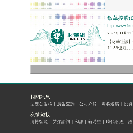
敏華控股(0
https://www.fi
2024年11月22
【財華社訊】敏
11.39億港元，
相關訊息
法定公告欄
|
廣告查詢
|
公司介紹
|
專欄邀稿
|
投資
友情鏈接
清博智能
|
艾媒諮詢
|
和訊
|
新時空
|
時代財經
|
證