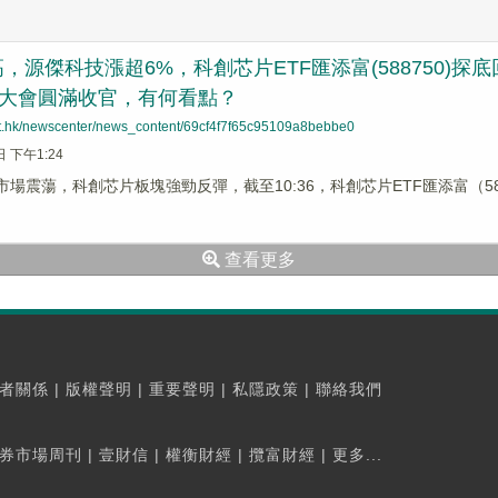
，源傑科技漲超6%，科創芯片ETF匯添富(588750)探底
ON大會圓滿收官，有何看點？
net.hk/newscenter/news_content/69cf4f7f65c95109a8bebbe0
日 下午1:24
市場震蕩，科創芯片板塊強勁反彈，截至10:36，科創芯片ETF匯添富（588
查看更多
者關係
|
版權聲明
|
重要聲明
|
私隱政策
|
聯絡我們
券市場周刊
|
壹財信
|
權衡財經
|
攬富財經
|
更多...