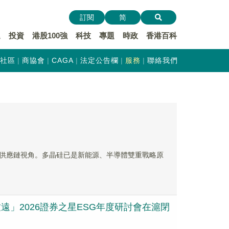
訂閱
简
遞
投資
港股100強
科技
專題
時政
香港百科
社區
商協會
CAGA
法定公告欄
服務
聯絡我們
供應鏈視角。多晶硅已是新能源、半導體雙重戰略原
遠」2026證券之星ESG年度研討會在滬閉