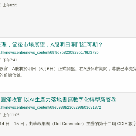
日 上午8:55
梳理，節後市場展望，A股明日開門紅可期？
net.hk/newscenter/news_content/69f9d7b8230829b179bf373b
日 下午7:41
收官，A股將於明日（5月6日）正式開盤。在A股休市期間，港股已率先
的前瞻信號。
026 圓滿收官 以AI生產力落地書寫數字化轉型新答卷
net.hk/newscenter/news_content/69e5988b2308298b03631872
日 上午11:05
 月 14 日—15 日，由華昂集團（Dot Connector）主辦的第十二屆 