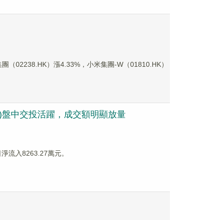
2238.HK）漲4.33%，小米集團-W（01810.HK）
0)盤中交投活躍，成交額明顯放量
日淨流入8263.27萬元。