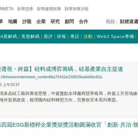
INMETA
財華證券
財華
媒體矩陣
財華
智庫沙龍
單
地圖
沙龍
企業
研究
顧問
合作
視頻
財經速
A股解碼
美股解碼
股評
研報
專訪
活動
Web3 Space專欄
鏈透視・終篇】硅料成博弈籌碼，硅基產業自主提速
net.hk/newscenter/news_content/6a75452e230829aa6d4bc92a
日 上午10:37
清多晶硅工藝與賽道壁壘，中篇盤點全球廠商競爭格局，終篇上升至地緣
海外貿易政策，梳理國內硅料轉型方向，完整收官本系列專題。
四屆ESG新標桿企業獎頒獎活動圓滿收官「創新·共治·致