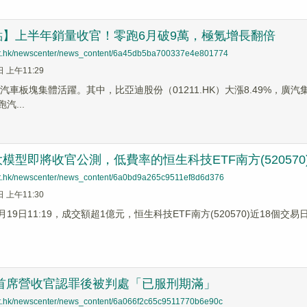
點】上半年銷量收官！零跑6月破9萬，極氪增長翻倍
net.hk/newscenter/news_content/6a45db5ba700337e4e801774
日 上午11:29
汽車板塊集體活躍。其中，比亞迪股份（01211.HK）大漲8.49%，廣汽集團（0
汽...
模型即將收官公測，低費率的恒生科技ETF南方(52057
net.hk/newscenter/news_content/6a0bd9a265c9511ef8d6d376
日 上午11:30
月19日11:19，成交額超1億元，恒生科技ETF南方(520570)近18個交易
us前首席營收官認罪後被判處「已服刑期滿」
net.hk/newscenter/news_content/6a066f2c65c9511770b6e90c