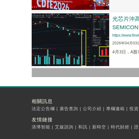
光芯片沖高
SEMIC
https://www.fi
2026年04月03
4月3日，A股
相關訊息
法定公告欄
|
廣告查詢
|
公司介紹
|
專欄邀稿
|
投資
友情鏈接
清博智能
|
艾媒諮詢
|
和訊
|
新時空
|
時代財經
|
證