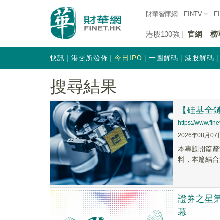
財華智庫網
FINTV
F
港股100強
官網
榜
快訊
港交所發佈
今日IPO
一圖解碼
港股解碼
搜尋結果
【硅基全
https://www.fi
2026年08月07
本專題開篇釐
料，本篇結合
證券之星第
幕