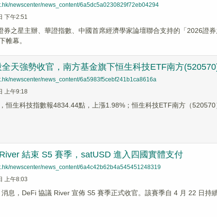
net.hk/newscenter/news_content/6a5dc5a0230829f72eb04294
日 下午2:51
由證券之星主辦、華證指數、中國首席經濟學家論壇聯合支持的「2026證券
下帷幕。
全天強勢收官，南方基金旗下恒生科技ETF南方(52057
net.hk/newscenter/news_content/6a5983f5cebf241b1ca8616a
日 上午9:18
恒生科技指數報4834.44點，上漲1.98%；恒生科技ETF南方（52057
 River 結束 S5 賽季，satUSD 進入四國實體支付
net.hk/newscenter/news_content/6a4c42b62b4a545451248319
日 上午8:03
ws 消息，DeFi 協議 River 宣佈 S5 賽季正式收官。該賽季自 4 月 22 日持續