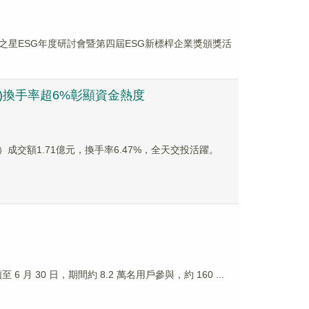
之星ESG年度研討會暨第四屆ESG新標桿企業獎頒獎活
0)換手率超6%彰顯資金熱度
0）成交額1.71億元，換手率6.47%，全天交投活躍。
至 6 月 30 日，期間約 8.2 萬名用戶參與，約 160 ...