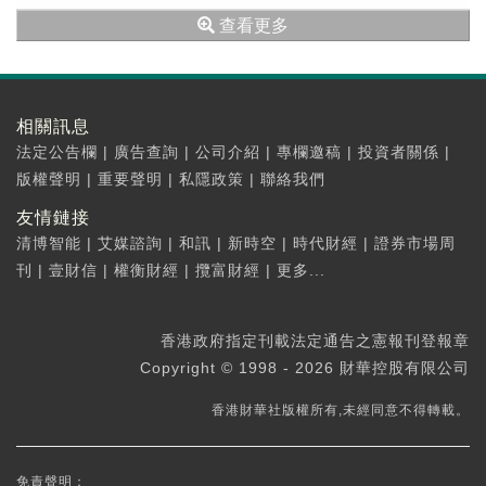
行結構性存款，是在確保公司募投項目所需資金
查看更多
和保...
相關訊息
法定公告欄
|
廣告查詢
|
公司介紹
|
專欄邀稿
|
投資者關係
|
版權聲明
|
重要聲明
|
私隱政策
|
聯絡我們
友情鏈接
清博智能
|
艾媒諮詢
|
和訊
|
新時空
|
時代財經
|
證券市場周
刊
|
壹財信
|
權衡財經
|
攬富財經
|
更多...
香港政府指定刊載法定通告之憲報刊登報章
Copyright © 1998 - 2026 財華控股有限公司
香港財華社版權所有,未經同意不得轉載。
免責聲明：