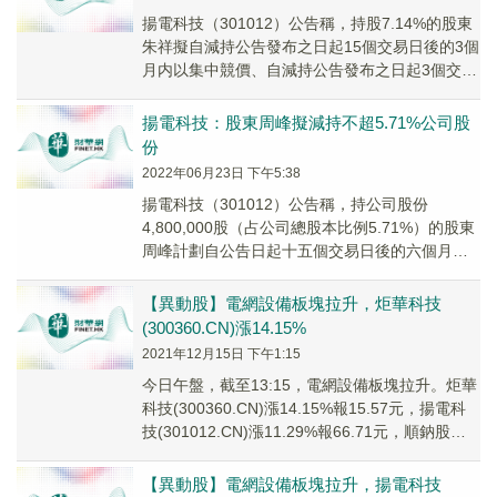
揚電科技（301012）公告稱，持股7.14%的股東
朱祥擬自減持公告發布之日起15個交易日後的3個
月内以集中競價、自減持公告發布之日起3個交易
日後的3個月内以大宗交易或者深交所等...
揚電科技：股東周峰擬減持不超5.71%公司股
份
2022年06月23日 下午5:38
揚電科技（301012）公告稱，持公司股份
4,800,000股（占公司總股本比例5.71%）的股東
周峰計劃自公告日起十五個交易日後的六個月内
以集中競價交易、自公告日起三個交易日後...
【異動股】電網設備板塊拉升，炬華科技
(300360.CN)漲14.15%
2021年12月15日 下午1:15
今日午盤，截至13:15，電網設備板塊拉升。炬華
科技(300360.CN)漲14.15%報15.57元，揚電科
技(301012.CN)漲11.29%報66.71元，順鈉股份
(00...
【異動股】電網設備板塊拉升，揚電科技