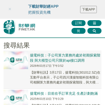
財華智庫網
FINTV
FINMETA
財華證券
媒體矩陣
下載財華財經APP
×
下載APP
智庫沙龍
聯絡我們
把握投資先機
訂閱
简
搜尋結果
揚電科技：子公司算力業務尚處於初期探索階
段 與大模型公司只限於api接口調用
2026年03月17日 下午3:52
【財華社訊】3月17日，揚電科技(301012.SZ)在
互動平台表示，子公司四川漢揚智能科技有限公
司相關算力業務尚處於初期探索階段，與大模型
公司之間只限於api接口的調用，未有其...
揚電科技：目前在手訂單充足 生產計劃飽滿
2025年03月10日 下午3:29