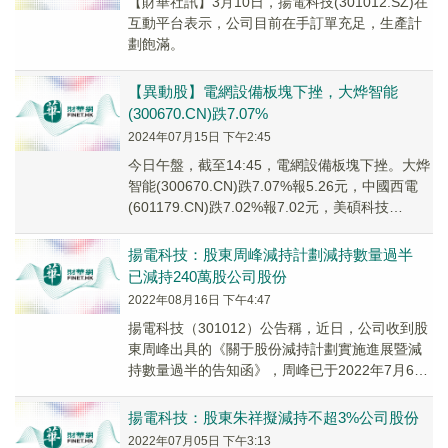
【財華社訊】3月10日，揚電科技(301012.SZ)在
互動平台表示，公司目前在手訂單充足，生產計
劃飽滿。
【異動股】電網設備板塊下挫，大烨智能
(300670.CN)跌7.07%
2024年07月15日 下午2:45
今日午盤，截至14:45，電網設備板塊下挫。大烨
智能(300670.CN)跌7.07%報5.26元，中國西電
(601179.CN)跌7.02%報7.02元，美碩科技
(301295...
揚電科技：股東周峰減持計劃減持數量過半
已減持240萬股公司股份
2022年08月16日 下午4:47
揚電科技（301012）公告稱，近日，公司收到股
東周峰出具的《關于股份減持計劃實施進展暨減
持數量過半的告知函》，周峰已于2022年7月6日
至2022年8月15日通過集中競價交易方...
揚電科技：股東朱祥擬減持不超3%公司股份
2022年07月05日 下午3:13