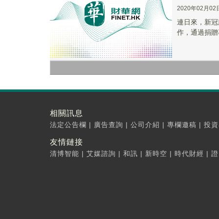
2020年02月02
連日來，新冠
作，通過捐贈
相關訊息
法定公告欄
|
廣告查詢
|
公司介紹
|
專欄邀稿
|
投資
友情鏈接
清博智能
|
艾媒諮詢
|
和訊
|
新時空
|
時代財經
|
證