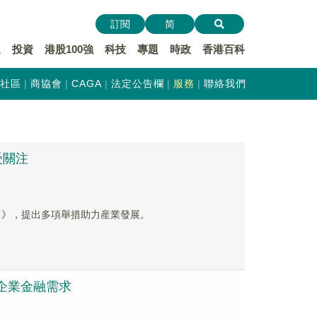
訂閱
简
遞
投資
港股100強
科技
專題
時政
香港百科
社區
商協會
CAGA
法定公告欄
服務
聯絡我們
受關注
）》，提出多項舉措助力産業發展。
企業金融需求