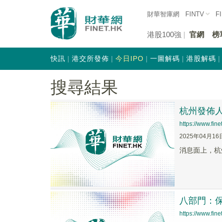
財華智庫網
FINTV
F
港股100強
官網
榜
快訊
港交所發佈
今日IPO
一圖解碼
港股解碼
搜尋結果
杭州發佈人
https://www.fi
2025年04月16
消息面上，杭
八部門：
https://www.fi