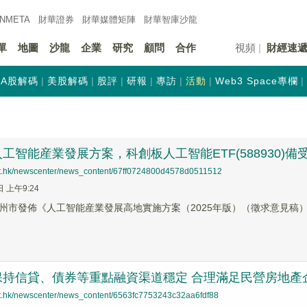
INMETA
財華證券
財華
媒體矩陣
財華
智庫沙龍
單
地圖
沙龍
企業
研究
顧問
合作
視頻
財經速
A股解碼
美股解碼
股評
研報
專訪
活動
Web3 Space專欄
工智能産業發展方案，科創板人工智能ETF(588930)備
net.hk/newscenter/news_content/67ff0724800d4578d0511512
日 上午9:24
州市發佈《人工智能産業發展高地實施方案（2025年版）（徵求意見稿
保持信貸、債券等重點融資渠道穩定 合理滿足民營房地產
net.hk/newscenter/news_content/6563fc7753243c32aa6fdf88