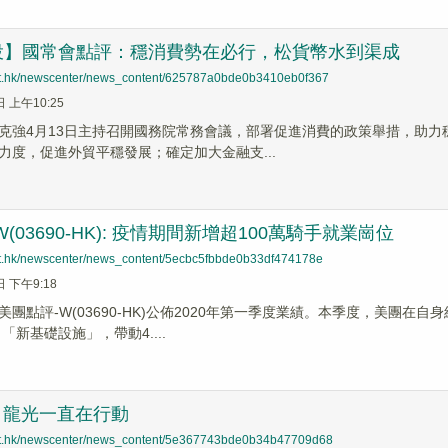
投】國常會點評：穩消費勢在必行，松貨幣水到渠成
net.hk/newscenter/news_content/625787a0bde0b3410eb0f367
日 上午10:25
克強4月13日主持召開國務院常務會議，部署促進消費的政策舉措，助
力度，促進外貿平穩發展；確定加大金融支...
(03690-HK): 疫情期間新增超100萬騎手就業崗位
net.hk/newscenter/news_content/5ecbc5fbbde0b33df474178e
日 下午9:18
美團點評-W(03690-HK)公佈2020年第一季度業績。本季度，美團
「新基礎設施」，帶動4....
” 龍光一直在行動
net.hk/newscenter/news_content/5e367743bde0b34b47709d68