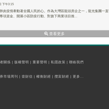
日 下午3:15
肺炎疫情牽動著全國人民的心。作為大灣區龍頭房企之一，龍光集團一直
專項資金、開展小區防疫行動、對旗下商業項目推...
查看更多
者關係
|
版權聲明
|
重要聲明
|
私隱政策
|
聯絡我們
券市場周刊
|
壹財信
|
權衡財經
|
攬富財經
|
更多...