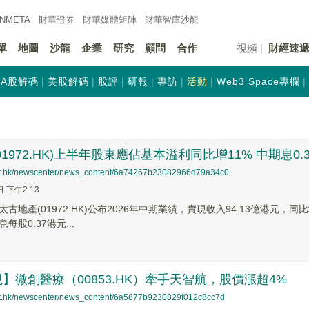
INMETA
財華證券
財華
媒體矩陣
財華
智庫沙龍
單
地圖
沙龍
企業
研究
顧問
合作
視頻
財經速
A股解碼
美股解碼
股評
研報
專訪
活動
Web3 Space專欄
1972.HK)上半年股東應佔基本溢利同比增11% 中期息0.
net.hk/newscenter/news_content/6a74267b23082966d79a34c0
日 下午2:13
古地產(01972.HK)公布2026年中期業績，實現收入94.13億港元，
每股0.37港元...
】微創醫療（00853.HK）牽手天智航，股價漲超4%
net.hk/newscenter/news_content/6a5877b9230829f012c8cc7d