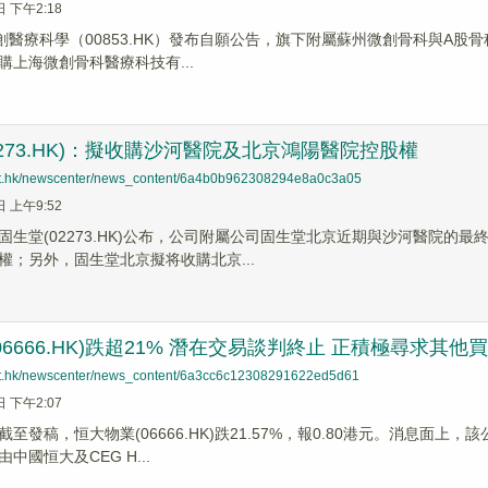
日 下午2:18
創醫療科學（00853.HK）發布自願公告，旗下附屬蘇州微創骨科與A股骨
購上海微創骨科醫療科技有...
2273.HK)：擬收購沙河醫院及北京鴻陽醫院控股權
net.hk/newscenter/news_content/6a4b0b962308294e8a0c3a05
日 上午9:52
固生堂(02273.HK)公布，公司附屬公司固生堂北京近期與沙河醫院的
權；另外，固生堂北京擬将收購北京...
06666.HK)跌超21% 潛在交易談判終止 正積極尋求其他
net.hk/newscenter/news_content/6a3cc6c12308291622ed5d61
日 下午2:07
至發稿，恒大物業(06666.HK)跌21.57%，報0.80港元。消息
中國恒大及CEG H...