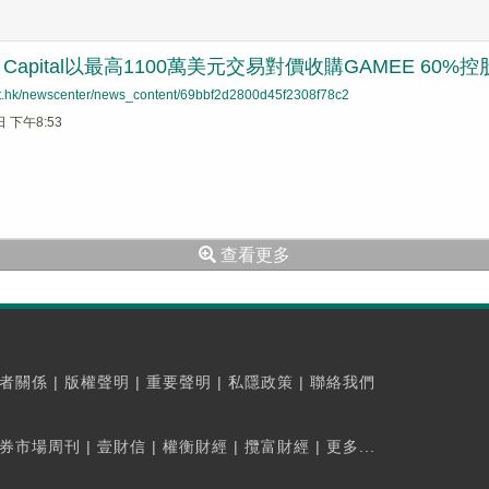
ON Capital以最高1100萬美元交易對價收購GAMEE 60%
net.hk/newscenter/news_content/69bbf2d2800d45f2308f78c2
日 下午8:53
查看更多
者關係
|
版權聲明
|
重要聲明
|
私隱政策
|
聯絡我們
券市場周刊
|
壹財信
|
權衡財經
|
攬富財經
|
更多...