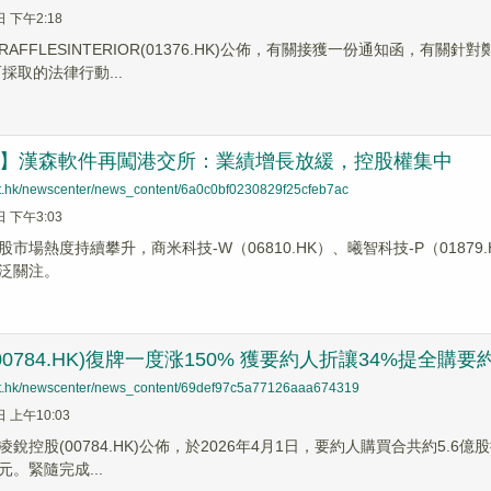
日 下午2:18
RAFFLESINTERIOR(01376.HK)公佈，有關接獲一份通知函，有
而採取的法律行動...
速遞】漢森軟件再闖港交所：業績增長放緩，控股權集中
net.hk/newscenter/news_content/6a0c0bf0230829f25cfeb7ac
日 下午3:03
市場熱度持續攀升，商米科技-W（06810.HK）、曦智科技-P（01879
泛關注。
00784.HK)復牌一度涨150% 獲要約人折讓34%提全購要
net.hk/newscenter/news_content/69def97c5a77126aaa674319
日 上午10:03
凌銳控股(00784.HK)公佈，於2026年4月1日，要約人購買合共約5.
元。緊隨完成...