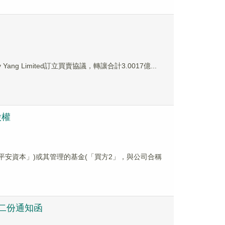
 Yang Limited訂立買賣協議，轉讓合計3.0017億...
股權
(「平安資本」)或其管理的基金(「買方2」，與公司合稱
的第二份通知函