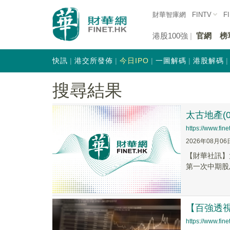
財華智庫網
FINTV
F
港股100強
官網
榜
快訊
港交所發佈
今日IPO
一圖解碼
港股解碼
搜尋結果
太古地產(0
https://www.fi
2026年08月06
【財華社訊】太
第一次中期股息
【百強透視
https://www.fi