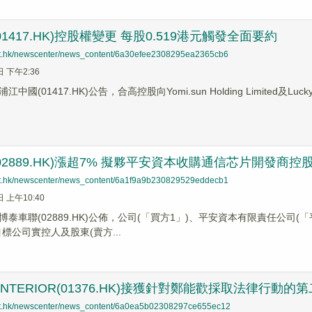
1417.HK)控股權變更 每股0.519港元觸發全面要約
net.hk/newscenter/news_content/6a30efee2308295ea2365cb6
日 下午2:36
國(01417.HK)公告，合高控股向Yomi.sun Holding Limited及Lucky
02889.HK)漲超7% 擬夥平安資本收購通信芯片開發商控
net.hk/newscenter/news_content/6a1f9a9b230829529eddecb1
日 上午10:40
泰車聯(02889.HK)公佈，公司(「買方1」)、平安資本有限責任公司
標公司實控人及股東(賣方...
SINTERIOR(01376.HK)接獲針對鄭能歡採取法律行動
net.hk/newscenter/news_content/6a0ea5b02308297ce655ec12