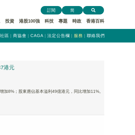
訂閱
简
遞
投資
港股100強
科技
專題
時政
香港百科
社區
商協會
CAGA
法定公告欄
服務
聯絡我們
37港元
同比增加8%；股東應佔基本溢利49億港元，同比增加11%。