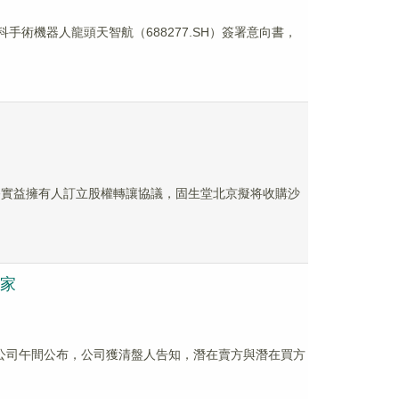
科手術機器人龍頭天智航（688277.SH）簽署意向書，
最終實益擁有人訂立股權轉讓協議，固生堂北京擬将收購沙
買家
面上，該公司午間公布，公司獲清盤人告知，潛在賣方與潛在買方