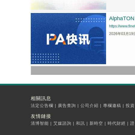
AlphaT
https://www.fi
2026年03月19
相關訊息
法定公告欄
|
廣告查詢
|
公司介紹
|
專欄邀稿
|
投資
友情鏈接
清博智能
|
艾媒諮詢
|
和訊
|
新時空
|
時代財經
|
證