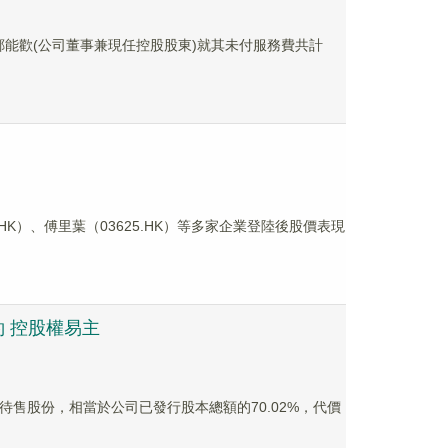
關針對鄭能歡(公司董事兼現任控股股東)就其未付服務費共計
.HK）、傅里葉（03625.HK）等多家企業登陸後股價表現
約 控股權易主
6億股待售股份，相當於公司已發行股本總額的70.02%，代價