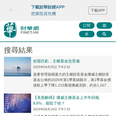
財華智庫網
FINTV
FINMETA
財華證券
媒體矩陣
下載財華財經APP
×
下載APP
智庫沙龍
聯絡我們
把握投資先機
訂閱
简
搜尋結果
炒股巨虧，主權基金也受傷
2025年04月25日 下午2:32
資產管理規模最大的主權財富基金挪威主權財富
基金公佈的2025年第1季業績顯示，第1季基金價
值較上季下降1.215萬億挪威克朗，約合1,167億
美元，至18.526萬億挪威克朗（約...
【美股解碼】挪威主權基金上半年回報
8.6%，都投了啥？
2024年08月14日 下午7:33