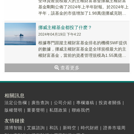
全球資產規模最大的主權財富基金挪威主權財富
基金剛剛公佈了2024年上半年財報。於2024年上
半年，該基金的市值增加了1.98萬億挪威克朗
（約合1848億美元），至17.745萬億...
挪威主權基金都投了什麽？
2024年04月19日 下午4:22
根據專門跟蹤主權財富基金排名的機構SWF提供
的數據，挪威主權財富基金是全球規模最大的主
權財富基金，當前的資產管理規模為1.55萬億美
元。
查看更多
相關訊息
法定公告欄
|
廣告查詢
|
公司介紹
|
專欄邀稿
|
投資者關係
|
版權聲明
|
重要聲明
|
私隱政策
|
聯絡我們
友情鏈接
清博智能
|
艾媒諮詢
|
和訊
|
新時空
|
時代財經
|
證券市場周