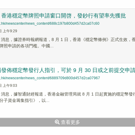
：香港穩定幣牌照申請窗口開啓，發鈔行有望率先獲批
net.hk/newscenter/news_content/688c197b800d457d2ca07c60
日 上午9:29
 News 消息，據證券時報網報道，8 月 1 日，香港《穩定幣條例》正式
牌照申請的各項門檻。中國...
發佈穩定幣發行人指引，可於 9 月 30 日或之前提交申
net.hk/newscenter/news_content/6889709d800d457d2ca07967
日 上午9:03
News 消息，據智通財經報道，香港金融管理局就 8 月 1 日起實施的
分子資金籌集指引》，以...
查看更多