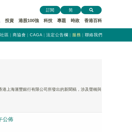
訂閱
简
遞
投資
港股100強
科技
專題
時政
香港百科
社區
商協會
CAGA
法定公告欄
服務
聯絡我們
及香港上海滙豐銀行有限公司所發出的新聞稿，涉及聲稱與
下午公佈