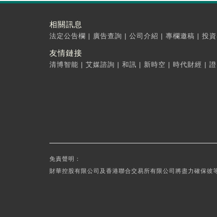
相關訊息
法定公告欄
|
廣告查詢
|
公司介紹
|
專欄邀稿
|
投資
友情鏈接
清博智能
|
艾媒諮詢
|
和訊
|
新時空
|
時代財經
|
證
免責聲明：
財華控股有限公司及香港聯合交易所有限公司將盡力確保彼等