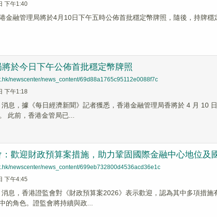
日 下午1:40
港金融管理局將於4月10日下午五時公佈首批穩定幣牌照，隨後，持牌穩
局將於今日下午公佈首批穩定幣牌照
net.hk/newscenter/news_content/69d88a1765c95112e0088f7c
日 下午1:18
News 消息，據《每日經濟新聞》記者獲悉，香港金融管理局香將於 4 月 
 此前，香港金管局已...
會：歡迎財政預算案措施，助力鞏固國際金融中心地位及
net.hk/newscenter/news_content/699eb732800d4536acd36e1c
日 下午4:45
 News 消息，香港證監會對《財政預算案2026》表示歡迎，認為其中多
中的角色。證監會將持續與政...