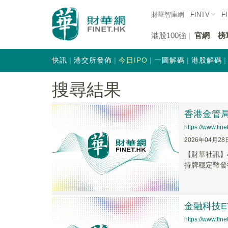
財華智庫網
FINTV
F
港股100強
官網
榜
快訊
港交所發佈
今日IPO
一圖解碼
港股解碼
搜尋結果
香港金管
https://www.fi
2026年04月28
​【財華社訊
持牌穩定幣發
金融科技E
https://www.fi