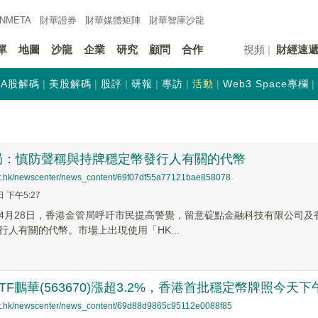
INMETA
財華證券
財華
媒體矩陣
財華
智庫沙龍
單
地圖
沙龍
企業
研究
顧問
合作
視頻
財經速
A股解碼
美股解碼
股評
研報
專訪
活動
Web3 Space專欄
局：慎防聲稱與持牌穩定幣發行人有關的代幣
net.hk/newscenter/news_content/69f07df55a77121bae858078
日 下午5:27
】4月28日，香港金管局呼吁市民提高警覺，留意碇點金融科技有限公司
行人有關的代幣。市場上出現使用「HK...
TF鵬華(563670)漲超3.2%，香港首批穩定幣牌照今天
net.hk/newscenter/news_content/69d88d9865c95112e0088f85