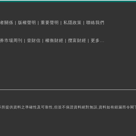
者關係
|
版權聲明
|
重要聲明
|
私隱政策
|
聯絡我們
券市場周刊
|
壹財信
|
權衡財經
|
攬富財經
|
更多...
所提供資料之準確性及可靠性,但並不保證資料絕對無誤,資料如有錯漏而令閣