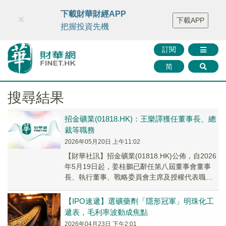
財華智庫網
FINTV
FINMETA
財華證券
媒體矩陣
下載財華財經APP
×
下載APP
智庫沙龍
聯絡我們
把握投資先機
訂閱
简
搜尋結果
​招金礦業(01818.HK)：王樂譯獲任董事長、總
裁等職務
2026年05月20日 上午11:02
​【財華社訊】招金礦業(01818.HK)公佈，自2026
年5月19日起，姜桂鵬已辭任第八屆董事會董事
長、執行董事、戰略委員會主席及授權代表職
務；王樂譯已獲委任為第八屆董事會董事...
【IPO速遞】選礦藥劑「隱形冠軍」明珠化工
遞表，毛利率波動成焦點
2026年04月23日 下午2:01