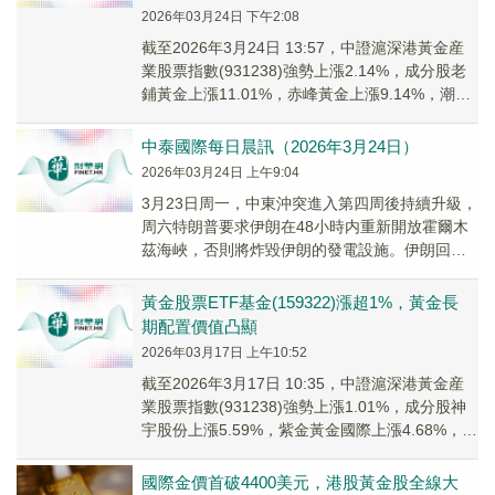
2026年03月24日 下午2:08
截至2026年3月24日 13:57，中證滬深港黃金産
業股票指數(931238)強勢上漲2.14%，成分股老
鋪黃金上漲11.01%，赤峰黃金上漲9.14%，潮宏
基上漲6.97%，...
中泰國際每日晨訊（2026年3月24日）
2026年03月24日 上午9:04
3月23日周一，中東沖突進入第四周後持續升級，
周六特朗普要求伊朗在48小時内重新開放霍爾木
茲海峽，否則將炸毀伊朗的發電設施。伊朗回應
稱如果發電設施被毀，將永久關閉霍爾木茲海
峽，並...
黃金股票ETF基金(159322)漲超1%，黃金長
期配置價值凸顯
2026年03月17日 上午10:52
截至2026年3月17日 10:35，中證滬深港黃金産
業股票指數(931238)強勢上漲1.01%，成分股神
宇股份上漲5.59%，紫金黃金國際上漲4.68%，赤
峰黃金上漲2.81...
國際金價首破4400美元，港股黃金股全線大