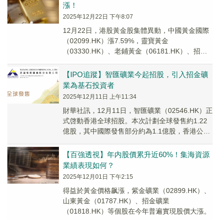
漲！
2025年12月22日 下午8:07
12月22日，港股黃金股集體異動，中國黃金國際
（02099.HK）漲7.59%，靈寶黃金
（03330.HK）、老鋪黃金（06181.HK）、招金
礦業（01818.HK）、山東黃金...
【IPO追蹤】智匯礦業今起招股，引入招金礦
業為基石投資者
2025年12月11日 上午11:34
財華社訊，12月11日，智匯礦業（02546.HK）正
式啓動香港全球招股。本次計劃全球發售約1.22
億股，其中國際發售部分約為1.1億股，香港公開
發售部分為1219.6萬股。
【百強透視】年内股價累升近60%！集海資源
業績表現如何？
2025年12月01日 下午2:15
得益於黃金價格飙漲，紫金礦業（02899.HK）、
山東黃金（01787.HK）、招金礦業
（01818.HK）等個股在今年普遍實現股價大漲。