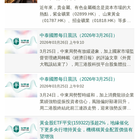
近年來，貴金屬、有色金屬概念是資本市場的大
熱點，紫金礦業（02899.HK）、山東黃金
（01787.HK）、招金礦業（01818.HK）等多股
迎來股價飆升。
中泰國際每日晨訊（2026年3月26日）
2026年03月26日 上午9:10
3月25日，中東局勢有放緩迹象，加上國家市場監
督管理總局轉載《經濟日報》的評論文章《外賣
大戰該結束了》，周三港股科技平台股集體拉
升。文章稱，外賣大戰影響了普通人的生計；價
格戰將影...
中泰國際每日晨訊（2026年3月25日）
2026年03月25日 上午9:02
3月24日，中東局勢暫時緩和，加上消費龍頭企業
業績強勁提振投資者信心，風險偏好顯著回升，
周二港股終結此前三連跌走勢，迎來強勢反彈。
恒生指數高開後繼續向上，全天大漲681點
（2.8...
黃金股ETF平安(159322)漲超2%，地緣催化
下更多央行增持黃金，機構稱黃金配置價值有
望增強