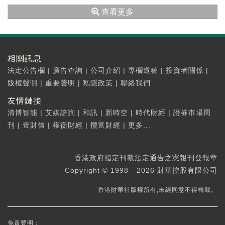
查看更多
相關訊息
法定公告欄
|
廣告查詢
|
公司介紹
|
專欄邀稿
|
投資者關係
|
版權聲明
|
重要聲明
|
私隱政策
|
聯絡我們
友情鏈接
清博智能
|
艾媒諮詢
|
和訊
|
新時空
|
時代財經
|
證券市場周
刊
|
壹財信
|
權衡財經
|
攬富財經
|
更多...
香港政府指定刊載法定通告之憲報刊登報章
Copyright © 1998 - 2026 財華控股有限公司
香港財華社版權所有,未經同意不得轉載。
免責聲明：