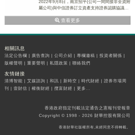
2022年9月8日，南京招平(公司一間間接非全資附
屬公司)與中信證券訂立資產支持證券認購協議，
據此，南京招平須認購次級資產支持證...
查看更多
相關訊息
法定公告欄
|
廣告查詢
|
公司介紹
|
專欄邀稿
|
投資者關係
|
版權聲明
|
重要聲明
|
私隱政策
|
聯絡我們
友情鏈接
清博智能
|
艾媒諮詢
|
和訊
|
新時空
|
時代財經
|
證券市場周
刊
|
壹財信
|
權衡財經
|
攬富財經
|
更多...
香港政府指定刊載法定通告之憲報刊登報章
Copyright © 1998 - 2026 財華控股有限公司
香港財華社版權所有,未經同意不得轉載。