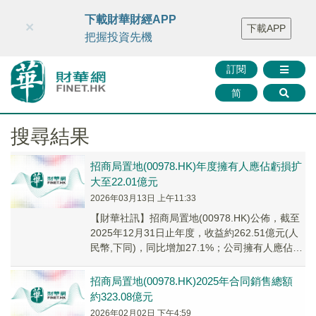
財華智庫網
FINTV
FINMETA
財華證券
媒體矩陣
下載財華財經APP
×
下載APP
智庫沙龍
聯絡我們
把握投資先機
訂閱
简
搜尋結果
招商局置地(00978.HK)年度擁有人應佔虧損扩
大至22.01億元
2026年03月13日 上午11:33
​【財華社訊】招商局置地(00978.HK)公佈，截至
2025年12月31日止年度，收益約262.51億元(人
民幣,下同)，同比增加27.1%；公司擁有人應佔虧
損約22.01億元...
招商局置地(00978.HK)2025年​合同銷售總額
約323.08億元
2026年02月02日 下午4:59