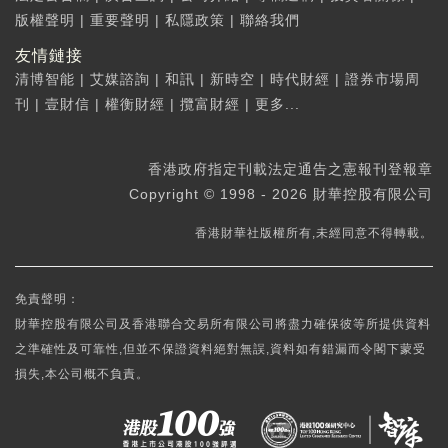
版權聲明
|
重要聲明
|
私隱政策
|
聯絡我們
友情鏈接
清博智能
|
艾媒諮詢
|
和訊
|
新時空
|
時代財經
|
證券市場周
刊
|
壹財信
|
權衡財經
|
攬富財經
|
更多...
香港政府指定刊載法定通告之憲報刊登報章
Copyright © 1998 - 2026 財華控股有限公司
香港財華社版權所有,未經同意不得轉載。
免責聲明：
財華控股有限公司及香港聯合交易所有限公司將盡力確保彼等所提供資料
之準確性及可靠性,但並不保證資料絕對無誤,資料如有錯漏而令閣下蒙受
損失,本公司概不負責。