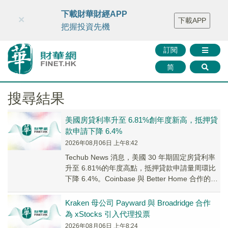
財華智庫網
FINTV
FINMETA
財華證券
媒體矩陣
下載財華財經APP
×
下載APP
智庫沙龍
聯絡我們
把握投資先機
訂閱
简
搜尋結果
美國房貸利率升至 6.81%創年度新高，抵押貸
款申請下降 6.4%
2026年08月06日 上午8:42
Techub News 消息，美國 30 年期固定房貸利率
升至 6.81%的年度高點，抵押貸款申請量周環比
下降 6.4%。Coinbase 與 Better Home 合作的加
密...
Kraken 母公司 Payward 與 Broadridge 合作
為 xStocks 引入代理投票
2026年08月06日 上午8:24