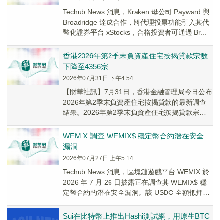
Techub News 消息，Kraken 母公司 Payward 與
Broadridge 達成合作，將代理投票功能引入其代
幣化證券平台 xStocks，合格投資者可通過 Br...
香港2026年第2季末負資產住宅按揭貸款宗數
下降至4356宗
2026年07月31日 下午4:54
【財華社訊】7月31日，香港金融管理局今日公布
2026年第2季末負資產住宅按揭貸款的最新調查
結果。2026年第2季末負資產住宅按揭貸款宗數
為4,356宗，較2026年第1季末的1...
WEMIX 調查 WEMIX$ 穩定幣合約潛在安全
漏洞
2026年07月27日 上午5:14
Techub News 消息，區塊鏈遊戲平台 WEMIX 於
2026 年 7 月 26 日披露正在調查其 WEMIX$ 穩
定幣合約的潛在安全漏洞。該 USDC 全額抵押穩
定幣的...
Sui在比特幣上推出Hashi測試網，用原生BTC