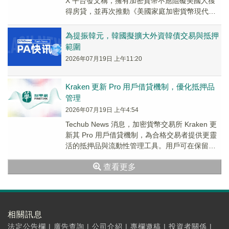
X 平台發文稱，擁有加密貨幣不應阻礙美國人獲
得房貸，並再次推動《美國家庭加密貨幣現代化
法案》，要求聯邦住房機構...
為提振韓元，韓國擬擴大外資韓債交易與抵押
範圍
2026年07月19日 上午11:20
Kraken 更新 Pro 用戶借貸機制，優化抵押品
管理
2026年07月19日 上午4:54
Techub News 消息，加密貨幣交易所 Kraken 更
新其 Pro 用戶借貸機制，為合格交易者提供更靈
活的抵押品與流動性管理工具。用戶可在保留資
産敞口的同時借入資金，但仍...
查看更多
相關訊息
法定公告欄
|
廣告查詢
|
公司介紹
|
專欄邀稿
|
投資者關係
|