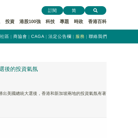
訂閱
简
遞
投資
港股100強
科技
專題
時政
香港百科
社區
商協會
CAGA
法定公告欄
服務
聯絡我們
當選後的投資氣氛
普勝出美國總統大選後，香港和新加坡兩地的投資氣氛有著