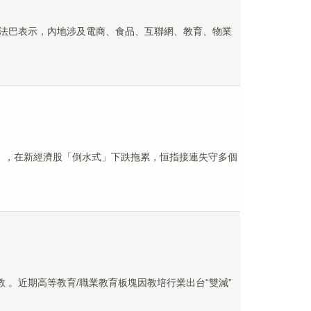
法巴表示，內地涉及電商、食品、互聯網、教育、物業
」，在新經濟股「倒水式」下跌拖累，恒指接連失守多個
 。近期高等教育/職業教育板塊因教培行業出台“雙減”