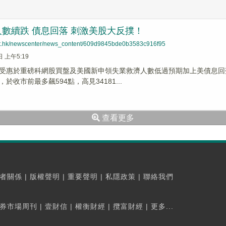
數續跌 債息回落 刺激美股大反撲！
net.hk/newscenter/news_content/609d9845bde0b3583c916f95
日 上午5:19
受惠於重磅科網股買盤及美國新申領失業救濟人數低過預期加上美債息回
於收市前最多飆594點，高見34181...
查看更多
者關係
|
版權聲明
|
重要聲明
|
私隱政策
|
聯絡我們
券市場周刊
|
壹財信
|
權衡財經
|
攬富財經
|
更多...