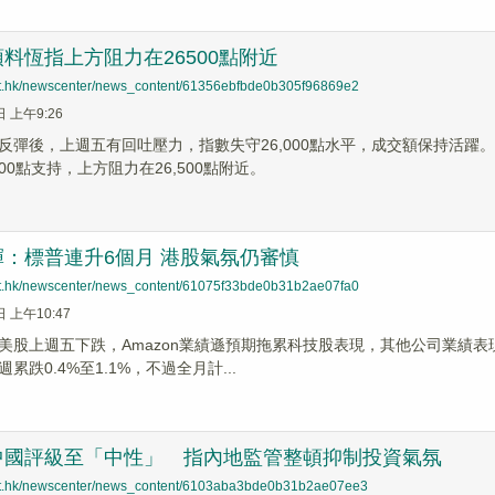
料恆指上方阻力在26500點附近
net.hk/newscenter/news_content/61356ebfbde0b305f96869e2
日 上午9:26
反彈後，上週五有回吐壓力，指數失守26,000點水平，成交額保持活
500點支持，上方阻力在26,500點附近。
：標普連升6個月 港股氣氛仍審慎
net.hk/newscenter/news_content/61075f33bde0b31b2ae07fa0
日 上午10:47
美股上週五下跌，Amazon業績遜預期拖累科技股表現，其他公司業績
累跌0.4%至1.1%，不過全月計...
中國評級至「中性」 指內地監管整頓抑制投資氣氛
net.hk/newscenter/news_content/6103aba3bde0b31b2ae07ee3