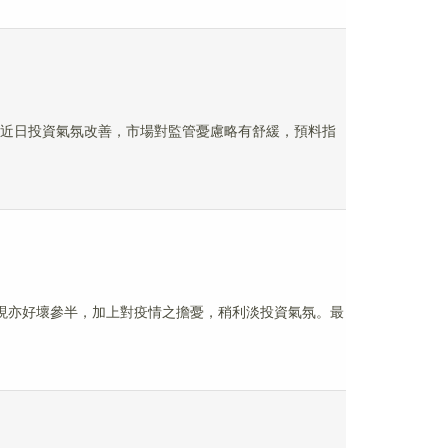
躍。近日投資氣氛改善，市場對監管憂慮略有舒緩，預料指
表現亦好壞參半，加上對疫情之擔憂，稍利淡投資氣氛。最