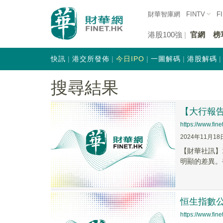
財華智庫網
FINTV
F
港股100強
官網
榜
快訊
港交所發佈
今日IPO
一圖解碼
港股解碼
搜尋結果
【大行報
https://www.fi
2024年11月18
【財華社訊】
明顯的差異。
恒生指數
https://www.fi