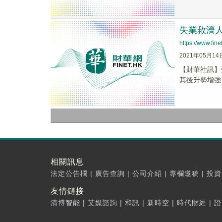
失業救濟人
https://www.fi
2021年05月14
【財華社訊】
其後升勢增強，
相關訊息
法定公告欄
|
廣告查詢
|
公司介紹
|
專欄邀稿
|
投資
友情鏈接
清博智能
|
艾媒諮詢
|
和訊
|
新時空
|
時代財經
|
證