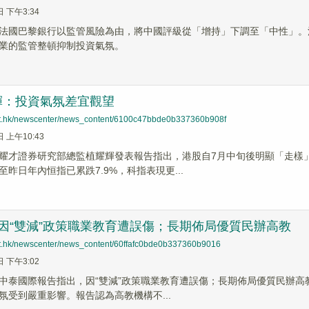
日 下午3:34
法國巴黎銀行以監管風險為由，將中國評級從「增持」下調至「中性」。
業的監管整頓抑制投資氣氛。
輝：投資氣氛差宜觀望
net.hk/newscenter/news_content/6100c47bbde0b337360b908f
日 上午10:43
耀才證券研究部總監植耀輝發表報告指出，港股自7月中旬後明顯「走樣
昨日年內恒指已累跌7.9%，科指表現更...
 因“雙減”政策職業教育遭誤傷；長期佈局優質民辦高教
net.hk/newscenter/news_content/60ffafc0bde0b337360b9016
日 下午3:02
中泰國際報告指出，因“雙減”政策職業教育遭誤傷；長期佈局優質民辦高教
氛受到嚴重影響。報告認為高教機構不...