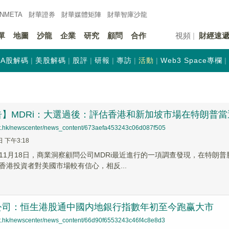
INMETA
財華證券
財華
媒體矩陣
財華
智庫沙龍
單
地圖
沙龍
企業
研究
顧問
合作
視頻
財經速
A股解碼
美股解碼
股評
研報
專訪
活動
Web3 Space專欄
告】MDRi：大選過後：評估香港和新加坡市場在特朗普
net.hk/newscenter/news_content/673aefa453243c06d087f505
日 下午3:18
11月18日，商業洞察顧問公司MDRi最近進行的一項調查發現，在特朗
香港投資者對美國市場較有信心，相反...
公司：恒生港股通中國内地銀行指數年初至今跑赢大市
net.hk/newscenter/news_content/66d90f6553243c46f4c8e8d3