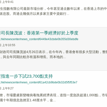
日 上午9:41
恒生指數有限公司最新市場分析，今年甚至過去數年以來，在香港上市的
派息股。而過去幾個月以來多家主要中資銀行...
司司長陳茂波：香港第一季經濟好於上季度
net.hk/newscenter/news_content/6449e43cbde0b355d30ebdfe
日 上午10:55
財政司司長陳茂波4月26日表示，在今年內，香港會有很多大型活動，
，與去年同期比較亦有溫和增長。而本地的...
指進一步下試23,700點支持
net.hk/newscenter/news_content/61a42cb9bde0b32d5f5f53e7
日 上午9:27
挫，市場憂慮新變種病毒拖累經濟表現，道指一度急跌超過1,000點，
十年期債息急挫至1.48厘水平，金...