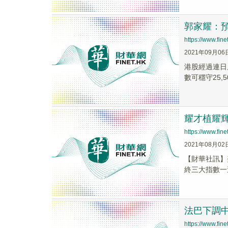
郭家耀：預
https://www.fi
2021年09月06
港股經過連日
數可穩守25,
耀才植耀輝
https://www.fi
2021年08月02
【財華社訊】
終三大指數一週
法巴下調
https://www.fi