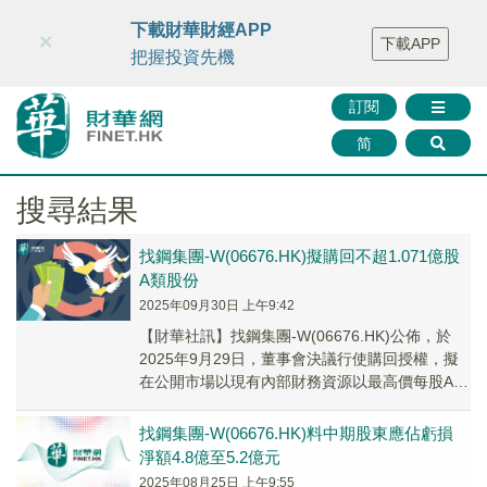
財華智庫網
FINTV
FINMETA
財華證券
媒體矩陣
下載財華財經APP
×
下載APP
智庫沙龍
聯絡我們
把握投資先機
訂閱
简
搜尋結果
找鋼集團-W(06676.HK)擬購回不超1.071億股
A類股份
2025年09月30日 上午9:42
【財華社訊】找鋼集團-W(06676.HK)公佈，於
2025年9月29日，董事會決議行使購回授權，擬
在公開市場以現有內部財務資源以最高價每股A類
股份10港元購回不超過1.071億...
找鋼集團-W(06676.HK)料中期股東應佔虧損
淨額4.8億至5.2億元
2025年08月25日 上午9:55