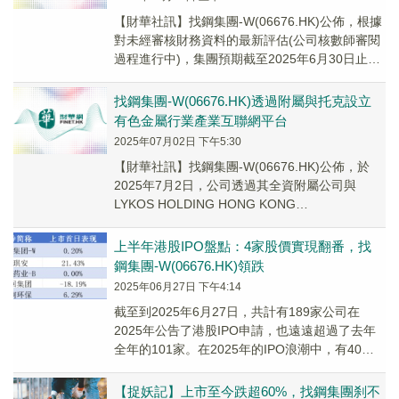
【財華社訊】找鋼集團-W(06676.HK)公佈，根據
對未經審核財務資料的最新評估(公司核數師審閱
過程進行中)，集團預期截至2025年6月30日止六
個月將錄得公司擁有人應佔虧損淨...
找鋼集團-W(06676.HK)透過附屬與托克設立
有色金屬行業產業互聯網平台
2025年07月02日 下午5:30
【財華社訊】找鋼集團-W(06676.HK)公佈，於
2025年7月2日，公司透過其全資附屬公司與
LYKOS HOLDING HONG KONG
LIMITED(「Lykos」，T...
上半年港股IPO盤點：4家股價實現翻番，找
鋼集團-W(06676.HK)領跌
2025年06月27日 下午4:14
截至到2025年6月27日，共計有189家公司在
2025年公告了港股IPO申請，也遠遠超過了去年
全年的101家。在2025年的IPO浪潮中，有40家
企業成功在2025年登陸港股。
【捉妖記】上市至今跌超60%，找鋼集團刹不