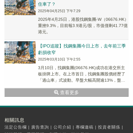
住車了？
2025年04月25日 下午7:29
2025年4月25日，港股找鋼集團-W（06676.HK）
重挫9.3%，目前報3.9港元/股，市值僅剩41.77億
港元。
【IPO追蹤】找鋼集團今日上市，去年前三季
虧損收窄
2025年03月10日 下午2:55
3月10日，找鋼集團(06676.HK)成功在港交所主
板掛牌上市。在上市首日，找鋼集團股價經歷了
「過山車」式波動。早盤大幅高開逾13%，盤中
一度衝高至近20%的漲幅，但隨後迅速回...
查看更多
相關訊息
法定公告欄
|
廣告查詢
|
公司介紹
|
專欄邀稿
|
投資者關係
|