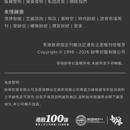
版權聲明
|
重要聲明
|
私隱政策
|
聯絡我們
友情鏈接
清博智能
|
艾媒諮詢
|
和訊
|
新時空
|
時代財經
|
證券市場周
刊
|
壹財信
|
權衡財經
|
攬富財經
|
更多...
香港政府指定刊載法定通告之憲報刊登報章
Copyright © 1998 - 2026 財華控股有限公司
香港財華社版權所有,未經同意不得轉載。
免責聲明：
財華控股有限公司及香港聯合交易所有限公司將盡力確保彼等所提供資料
之準確性及可靠性,但並不保證資料絕對無誤,資料如有錯漏而令閣下蒙受
損失,本公司概不負責。