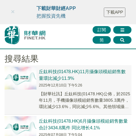
財華智庫網
FINTV
FINMETA
財華證券
媒體矩陣
下載財華財經APP
×
下載APP
智庫沙龍
聯絡我們
把握投資先機
訂閱
简
搜尋結果
丘鈦科技(01478.HK)11月攝像頭模組銷售數
量環比減少11.9%
2025年12月10日 下午5:26
【財華社訊】丘鈦科技(01478.HK)公佈，於2025
年11月，手機攝像頭模組銷售數量3805.3萬件，
環比減少13.6%，同比減少5.6%。其他領域攝像
頭模組370.2萬件，...
丘鈦科技(01478.HK)6月攝像頭模組銷售數量
合計3434.8萬件 同比增长4.1%
2025年07月08日 下午5:04