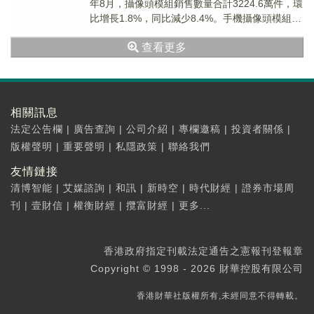
年8月，攝像頭模組銷售數量合計3224.6萬件，環
比增長1.8%，同比減少8.4%。手機攝像頭模組銷
售量3134.1萬件，...
查看更多
相關訊息
法定公告欄
|
廣告查詢
|
公司介紹
|
專欄邀稿
|
投資者關係
|
版權聲明
|
重要聲明
|
私隱政策
|
聯絡我們
友情鏈接
清博智能
|
艾媒諮詢
|
和訊
|
新時空
|
時代財經
|
證券市場周
刊
|
壹財信
|
權衡財經
|
攬富財經
|
更多...
香港政府指定刊載法定通告之憲報刊登報章
Copyright © 1998 - 2026 財華控股有限公司
香港財華社版權所有,未經同意不得轉載。