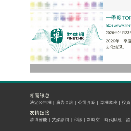
一季度TO
https://www.fi
2026年04月23
2026年一
去化錶現。
相關訊息
法定公告欄
|
廣告查詢
|
公司介紹
|
專欄邀稿
|
投資
友情鏈接
清博智能
|
艾媒諮詢
|
和訊
|
新時空
|
時代財經
|
證