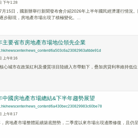
日 下午1:28
7月15日，國新辦舉行新聞發布會介紹2026年上半年國民經濟運行情
逐步顯現，房地產市場出現了積極變化。...
半年主要省市房地產市場地位領先企業
net.hk/newscenter/news_content/6a503c6a23082963afdde91d
日 上午8:16
核心城市在政策紅利及優質項目陸續入市帶動下，疊加房貸利率維持低位
半年中國房地產市場總結&下半年趨勢展望
net.hk/newscenter/news_content/6a430bec230829983c60be78
日 上午8:17
半年，房地產市場整體延續築底態勢，二季度以來市場出現邊際修復，且仍