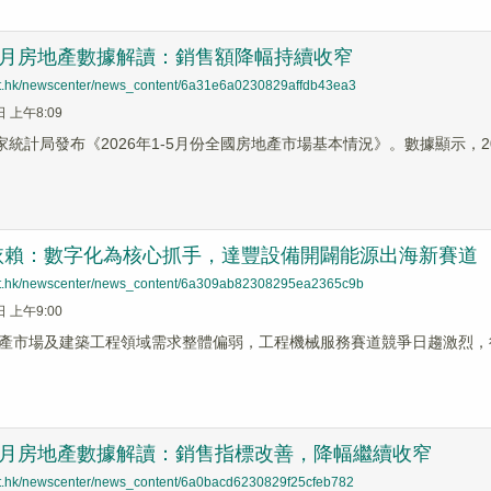
1-5月房地產數據解讀：銷售額降幅持續收窄
net.hk/newscenter/news_content/6a31e6a0230829affdb43ea3
日 上午8:09
國家統計局發布《2026年1-5月份全國房地產市場基本情況》。數據顯示，
依賴：數字化為核心抓手，達豐設備開闢能源出海新賽道
net.hk/newscenter/news_content/6a309ab82308295ea2365c9b
日 上午9:00
產市場及建築工程領域需求整體偏弱，工程機械服務賽道競爭日趨激烈，
1-4月房地產數據解讀：銷售指標改善，降幅繼續收窄
net.hk/newscenter/news_content/6a0bacd6230829f25cfeb782