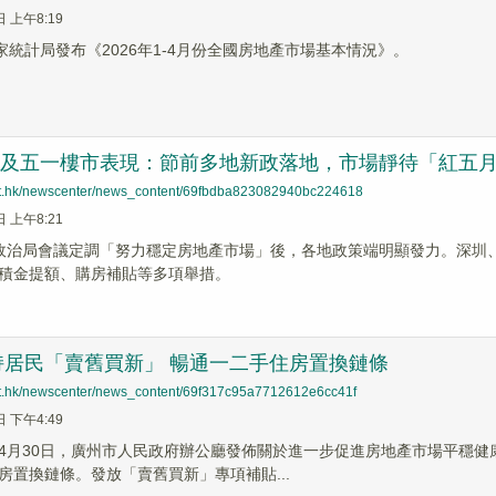
日 上午8:19
國家統計局發布《2026年1-4月份全國房地產市場基本情況》。
4月及五一樓市表現：節前多地新政落地，市場靜待「紅五
net.hk/newscenter/news_content/69fbdba823082940bc224618
日 上午8:21
政治局會議定調「努力穩定房地產市場」後，各地政策端明顯發力。深圳
積金提額、購房補貼等多項舉措。
持居民「賣舊買新」 暢通一二手住房置換鏈條
net.hk/newscenter/news_content/69f317c95a7712612e6cc41f
日 下午4:49
】4月30日，廣州市人民政府辦公廳發佈關於進一步促進房地產市場平穩
房置換鏈條。發放「賣舊買新」專項補貼...