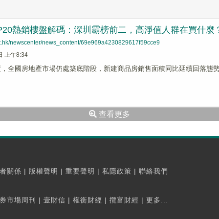
P20熱銷樓盤解碼：深圳霸榜前二，高淨值人群在買什麼
net.hk/newscenter/news_content/69e969a4230829617f59cce9
日 上午8:34
季度，全國房地產市場仍處築底階段，新建商品房銷售面積同比延續回落態
查看更多
者關係
|
版權聲明
|
重要聲明
|
私隱政策
|
聯絡我們
券市場周刊
|
壹財信
|
權衡財經
|
攬富財經
|
更多...