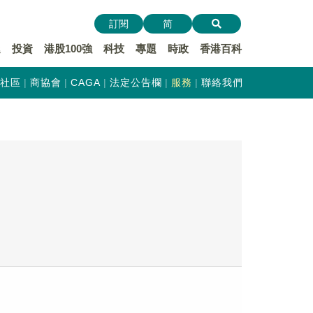
訂閱
简
遞
投資
港股100強
科技
專題
時政
香港百科
社區
商協會
CAGA
法定公告欄
服務
聯絡我們