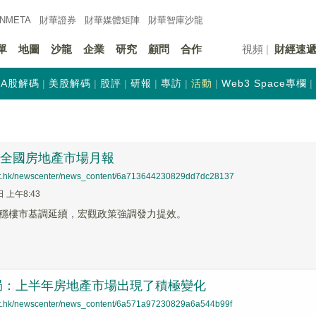
INMETA
財華證券
財華
媒體矩陣
財華
智庫沙龍
單
地圖
沙龍
企業
研究
顧問
合作
視頻
財經速
A股解碼
美股解碼
股評
研報
專訪
活動
Web3 Space專欄
7月全國房地產市場月報
net.hk/newscenter/news_content/6a713644230829dd7dc28137
日 上午8:43
穩樓市基調延續，宏觀政策強調發力提效。
局：上半年房地產市場出現了積極變化
net.hk/newscenter/news_content/6a571a97230829a6a544b99f