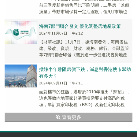
前三季度新房銷售同比下降明顯，二手房「以價
換量」帶動市場保持一定活躍度，但9月市場也出
現降溫。隨後9.26政治局會議提出「要促進房
地...
海南7部門聯合發文 優化調整房地產政策
2024年11月07日 下午2:12
【財華社訊】11月7日，據海南發佈，海南省住
建、發改、資規、財政、稅務、銀行、金融監管
等7部門聯合印發《關於進一步促進我省房地產市
場平穩健康發展的通知》。新供地的住宅小區項
目可適...
撤辣半年難阻房價下跌，減息對香港樓市幫助
有多大？
2024年09月11日 下午7:11
面對樓市的狂熱，港府於2010年推出「辣招」，
這也導致内地買家赴港買樓需要支付高昂的稅
項，單計買家印花稅（BSD）及新住宅印花稅，
合計已涉及樓價高達約30%。不過，在香港樓市
查看更多
轉冷...