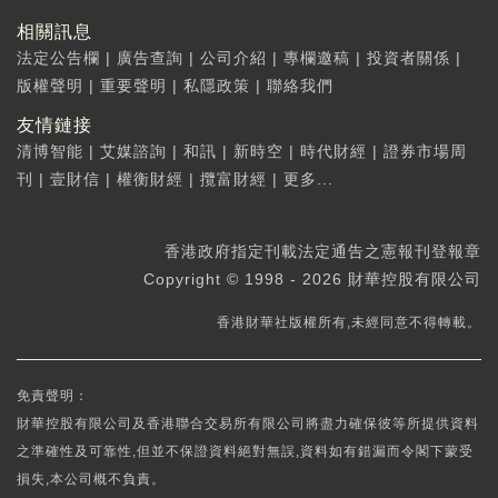
相關訊息
法定公告欄
|
廣告查詢
|
公司介紹
|
專欄邀稿
|
投資者關係
|
版權聲明
|
重要聲明
|
私隱政策
|
聯絡我們
友情鏈接
清博智能
|
艾媒諮詢
|
和訊
|
新時空
|
時代財經
|
證券市場周
刊
|
壹財信
|
權衡財經
|
攬富財經
|
更多...
香港政府指定刊載法定通告之憲報刊登報章
Copyright © 1998 - 2026 財華控股有限公司
香港財華社版權所有,未經同意不得轉載。
免責聲明：
財華控股有限公司及香港聯合交易所有限公司將盡力確保彼等所提供資料
之準確性及可靠性,但並不保證資料絕對無誤,資料如有錯漏而令閣下蒙受
損失,本公司概不負責。