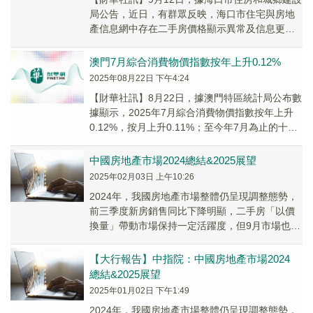
局公告，近日，有群眾反映，海口市住宅與房地
產信息網中存在二手房價格顯示異常及信息更新
不及時等問題。海口市住房和城鄉建設局立即組
織核查...
澳門7月綜合消費物價指數按年上升0.12%
2025年08月22日 下午4:24
【財華社訊】8月22日，據澳門特區統計局公布數
據顯示，2025年7月綜合消費物價指數按年上升
0.12%，按月上升0.11%；至今年7月為止的十二
個月，綜合消費物價平均指數較一年前...
中國房地產市場2024總結&2025展望
2025年02月03日 上午10:26
2024年，我國房地產市場整體仍呈現調整態勢，
前三季度新房銷售同比下降明顯，二手房「以價
換量」帶動市場保持一定活躍度，但9月市場也出
現降溫。隨後9.26政治局會議提出「要促進房
地...
【大行報告】中指院：中國房地產市場2024
總結&2025展望
2025年01月02日 下午1:49
2024年，我國房地產市場整體仍呈現調整態勢，