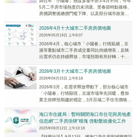
與往年「小陽春」熱度多集中於3-4月不同，今年
5月二手房市場熱度仍未消退。受春節時點後移、
房價調整後總價門檻下降、以及部分城市政策優
化等因素影響，4月20城二手房成交量環比轉
增，...
2026年4月十大城市二手房房價地圖
2026年05月19日 上午8:07
2026年4月，核心城市「小陽春」行情延續，京
滬等重點城市二手房成交量同比持續增長，反映
出需求仍在持續釋放，市場預期有所好轉，十大
城市二手房價格跌幅較上月收窄，上海環比保持
上漲態勢。
2026年3月十大城市二手房房價地圖
2026年04月15日 上午8:18
2026年3月，在需求釋放帶動下，部分核心城市
「小陽春」行情顯現，京滬市場率先回暖，疊加
業主掛牌預期趨於穩定，3月百城二手住宅價格環
比跌幅顯著收窄，其中上海二手住宅掛牌均價環
比上...
海口市住建局：暫時關閉海口市住宅與房地產
信息網"二手房掛牌"模塊 啓動繫統優化工作
2025年09月12日 上午10:18
【財華社訊】9月12日，據海口市住房和城鄉建設