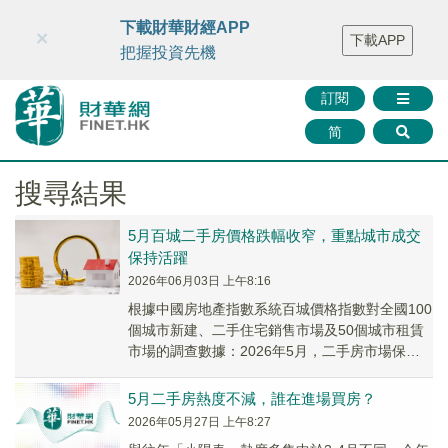
財華智庫網
FINTV
FINMETA
財華證券
媒體矩陣
下載財華財經APP
×
下載APP
智庫沙龍
聯絡我們
把握投資先機
訂閱
简
搜尋結果
5月百城二手房價格跌幅收窄，重點城市成交
保持活躍
2026年06月03日 上午8:16
根據中國房地產指數系統百城價格指數對全國100
個城市新建、二手住宅銷售市場及50個城市租賃
市場的調查數據：2026年5月，二手房市場保持
較高活躍度，熱度持續性強於往年同期，百城
二...
5月二手房熱度不減，誰在進場買房？
2026年05月27日 上午8:27