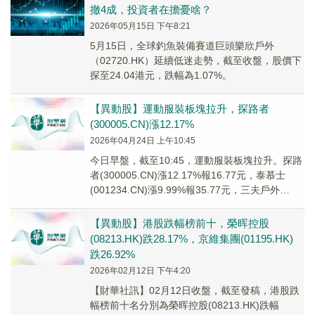
撤4成，投資者在擔憂啥？
2026年05月15日 下午8:21
5月15日，全球釣魚裝備賽道巨頭樂欣戶外
（02720.HK）延續低迷走勢，截至收盤，股價下
探至24.04港元，跌幅為1.07%。
【異動股】運動服裝板塊拉升，探路者
(300005.CN)漲12.17%
2026年04月24日 上午10:45
今日早盤，截至10:45，運動服裝板塊拉升。探路
者(300005.CN)漲12.17%報16.77元，泰慕士
(001234.CN)漲9.99%報35.77元，三夫戶外
(00278...
【異動股】港股跌幅榜前十，榮晖控股
(08213.HK)跌28.17%，京維集團(01195.HK)
跌26.92%
2026年02月12日 下午4:20
【財華社訊】02月12日收盤，截至發稿，港股跌
幅榜前十名分別為榮晖控股(08213.HK)跌幅