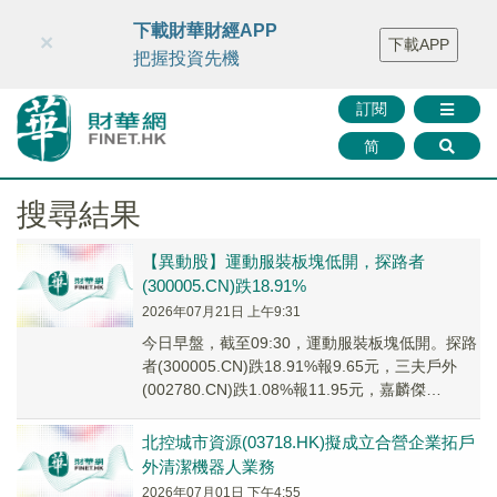
財華智庫網
FINTV
FINMETA
財華證券
媒體矩陣
下載財華財經APP
×
下載APP
智庫沙龍
聯絡我們
把握投資先機
訂閱
简
搜尋結果
【異動股】運動服裝板塊低開，探路者
(300005.CN)跌18.91%
2026年07月21日 上午9:31
今日早盤，截至09:30，運動服裝板塊低開。探路
者(300005.CN)跌18.91%報9.65元，三夫戶外
(002780.CN)跌1.08%報11.95元，嘉麟傑
(002486...
北控城市資源(03718.HK)擬成立合營企業拓戶
外清潔機器人業務
2026年07月01日 下午4:55