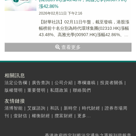
漲42.86%
2026年02月11日 下午2:16
【財華社訊】02月11日午盤，截至發稿，港股漲
幅榜前十名分別為時代環球集團(02310.HK)漲幅
43.48%、高雅光學(00907.HK)漲幅42.86%、嘉
進投資國際(003...
查看更多
相關訊息
法定公告欄
|
廣告查詢
|
公司介紹
|
專欄邀稿
|
投資者關係
|
版權聲明
|
重要聲明
|
私隱政策
|
聯絡我們
友情鏈接
清博智能
|
艾媒諮詢
|
和訊
|
新時空
|
時代財經
|
證券市場周
刊
|
壹財信
|
權衡財經
|
攬富財經
|
更多...
香港政府指定刊載法定通告之憲報刊登報章