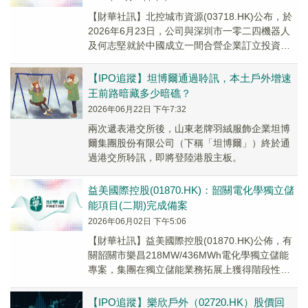
【財華社訊】北控城市資源(03718.HK)公布，於
2026年6月23日，公司與深圳市一零二四機器人
及何志堅就於中國成立一間合營企業訂立投資合
作框架協議。合營企業的業務活動包括戶...
【IPO追蹤】坦博爾通過聆訊，本土戶外增速
王前路暗藏多少暗礁？
2026年06月22日 下午7:32
兩次遞表港交所後，山東老牌羽絨服飾企業坦博
爾集團股份有限公司（下稱「坦博爾」）終於通
過港交所聆訊，即將登陸港股主板。
​益美國際控股(01870.HK)：韶關電化學獨立儲
能項目(二期)完成備案
2026年06月02日 下午5:06
【財華社訊】益美國際控股(01870.HK)公佈，有
關韶關市樂昌218MW/436MWh電化學獨立儲能
專案，集團在獨立儲能業務拓展上獲得階段性進
展。繼該公告提到一期專案已正式納入...
【IPO追蹤】樂欣戶外（02720.HK）股價回