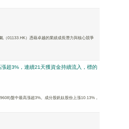
（01133.HK）憑藉卓越的業績成長潛力與核心競爭
最高漲超3%，連續21天獲資金持續流入，標的
59608)盤中最高漲超3%。成分股釩鈦股份上漲10.13%，