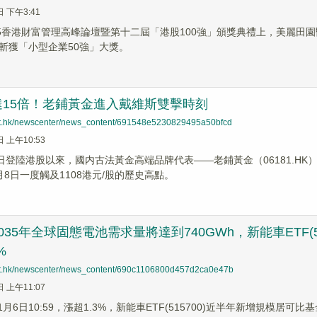
日 下午3:41
25香港財富管理高峰論壇暨第十二屆「港股100強」頒獎典禮上，美麗田園醫
斬獲「小型企業50強」大獎。
達15倍！老鋪黃金進入戴維斯雙擊時刻
net.hk/newscenter/news_content/691548e5230829495a50bfcd
日 上午10:53
8日登陸港股以來，國内古法黃金高端品牌代表——老鋪黃金（06181.H
月8日一度觸及1108港元/股的歷史高點。
035年全球固態電池需求量將達到740GWh，新能車ETF(
%
net.hk/newscenter/news_content/690c1106800d457d2ca0e47b
日 上午11:07
11月6日10:59，漲超1.3%，新能車ETF(515700)近半年新增規模居可比