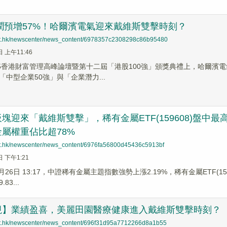
利潤預增57%！哈爾濱電氣迎來戴維斯雙擊時刻？
net.hk/newscenter/news_content/6978357c2308298c86b95480
日 上午11:46
25香港財富管理高峰論壇暨第十二屆「港股100強」頒獎典禮上，哈爾濱電氣
中型企業50強」與「企業潛力...
塊迎來「戴維斯雙擊」，稀有金屬ETF(159608)盤中
屬權重佔比超78%
net.hk/newscenter/news_content/6976fa56800d45436c5913bf
日 下午1:21
1月26日 13:17，中證稀有金屬主題指數強勢上漲2.19%，稀有金屬ETF(1
3...
視】業績盈喜，美麗田園醫療健康進入戴維斯雙擊時刻？
net.hk/newscenter/news_content/696f31d95a7712266d8a1b55