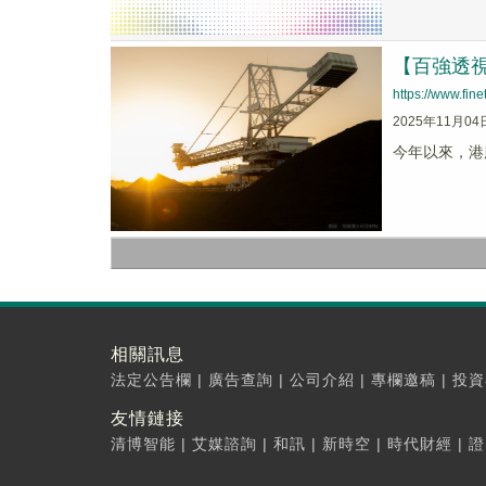
【百強透
https://www.fi
2025年11月04
今年以來，港
相關訊息
法定公告欄
|
廣告查詢
|
公司介紹
|
專欄邀稿
|
投資
友情鏈接
清博智能
|
艾媒諮詢
|
和訊
|
新時空
|
時代財經
|
證