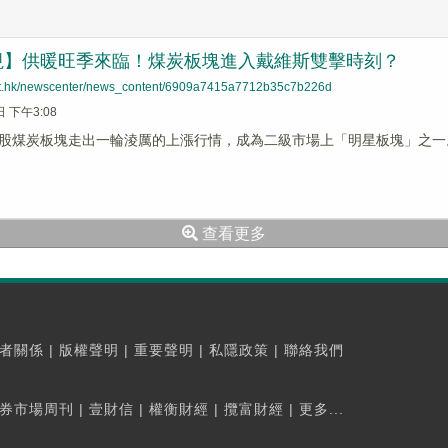
視】供暖旺季來臨！煤炭板塊進入戴維斯雙擊時刻？
net.hk/newscenter/news_content/6909a7415a7712b35c7b226d
日 下午3:08
股煤炭板塊走出一輪淩厲的上漲行情，成為二級市場上「明星板塊」之一
查看更多
者關係
|
版權聲明
|
重要聲明
|
私隱政策
|
聯絡我們
券市場周刊
|
壹財信
|
權衡財經
|
攬富財經
|
更多...