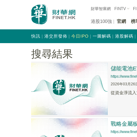
財華智庫網
FINTV
F
港股100強
官網
榜
快訊
港交所發佈
今日IPO
一圖解碼
港股解碼
搜尋結果
儲能電池E
https://www.fi
2026年03月26
從資金淨流入方
戰略金屬板
https://www.fi