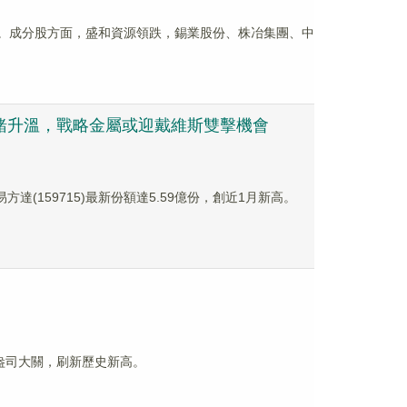
25%。成分股方面，盛和資源領跌，錫業股份、株冶集團、中
險情緒升溫，戰略金屬或迎戴維斯雙擊機會
易方達(159715)最新份額達5.59億份，創近1月新高。
盎司大關，刷新歷史新高。