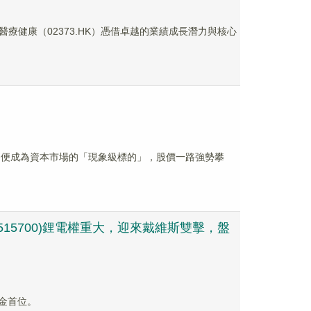
療健康（02373.HK）憑借卓越的業績成長潛力與核心
K）便成為資本市場的「現象級標的」，股價一路強勢攀
515700)鋰電權重大，迎來戴維斯雙擊，盤
基金首位。