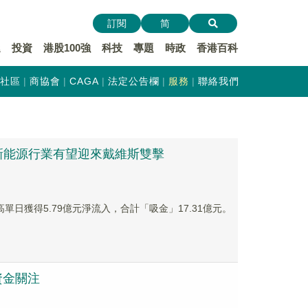
訂閱
简
遞
投資
港股100強
科技
專題
時政
香港百科
社區
商協會
CAGA
法定公告欄
服務
聯絡我們
預計新能源行業有望迎來戴維斯雙擊
單日獲得5.79億元淨流入，合計「吸金」17.31億元。
資金關注