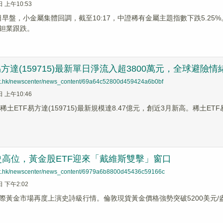
日 上午10:53
月3日早盤，小金屬集體回調，截至10:17，中證稀有金屬主題指數下跌5.
钽業跟跌。
易方達(159715)最新單日淨流入超3800萬元，全球避
net.hk/newscenter/news_content/69a64c52800d459424a6b0bf
日 上午10:46
稀土ETF易方達(159715)最新規模達8.47億元，創近3月新高。稀土ETF
高位，黃金股ETF迎來「戴維斯雙擊」窗口
net.hk/newscenter/news_content/6979a6b8800d45436c59166c
日 下午2:02
際黃金市場再度上演史詩級行情。倫敦現貨黃金價格強勢突破5200美元/