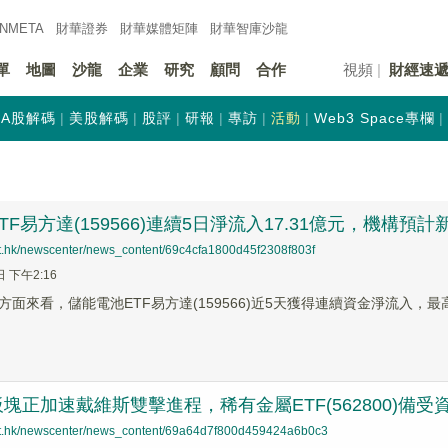
INMETA
財華證券
財華
媒體矩陣
財華
智庫沙龍
單
地圖
沙龍
企業
研究
顧問
合作
視頻
財經速
A股解碼
美股解碼
股評
研報
專訪
活動
Web3 Space專欄
TF易方達(159566)連續5日淨流入17.31億元，機構
net.hk/newscenter/news_content/69c4cfa1800d45f2308f803f
日 下午2:16
面來看，儲能電池ETF易方達(159566)近5天獲得連續資金淨流入，最高
塊正加速戴維斯雙擊進程，稀有金屬ETF(562800)備受
net.hk/newscenter/news_content/69a64d7f800d459424a6b0c3