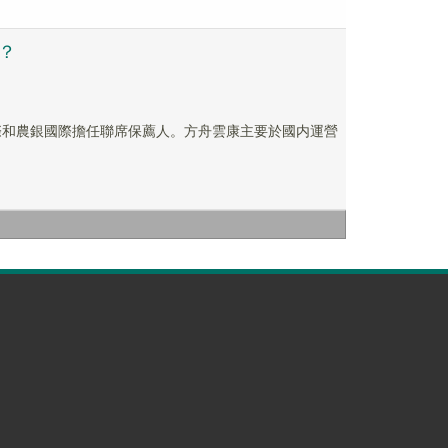
？
際和農銀國際擔任聯席保薦人。方舟雲康主要於國内運營