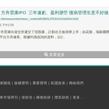
方舟雲康IPO 三年連虧、盈利渺茫 慢病管理生意不好做
net.hk/newscenter/news_content/6386f12553243c0e604c3ef2
日 下午1:55
，方舟雲康向港交所遞交了招股書，計劃在主板掛牌上市；由花旗，瑞銀國
平台方舟健客。根據灼識咨詢的資料，以2...
查看更多
者關係
|
版權聲明
|
重要聲明
|
私隱政策
|
聯絡我們
券市場周刊
|
壹財信
|
權衡財經
|
攬富財經
|
更多...