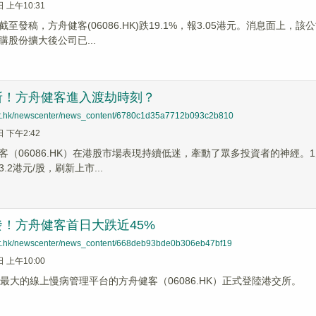
日 上午10:31
至發稿，方舟健客(06086.HK)跌19.1%，報3.05港元。消息面上，
購股份擴大後公司已...
斬！方舟健客進入渡劫時刻？
net.hk/newscenter/news_content/6780c1d35a7712b093c2b810
日 下午2:42
客（06086.HK）在港股市場表現持續低迷，牽動了眾多投資者的神經。1月
.2港元/股，刷新上市...
！方舟健客首日大跌近45%
net.hk/newscenter/news_content/668deb93bde0b306eb47bf19
日 上午10:00
内最大的線上慢病管理平台的方舟健客（06086.HK）正式登陸港交所。