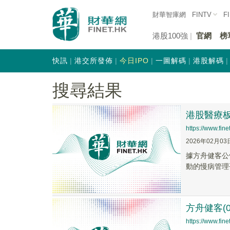
財華智庫網
FINTV
F
港股100強
官網
榜
快訊
港交所發佈
今日IPO
一圖解碼
港股解碼
搜尋結果
港股醫療
https://www.fi
2026年02月03
據方舟健客公
動的慢病管理
方舟健客(0
https://www.fi