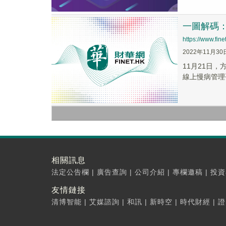
一圖解碼：
https://www.fi
2022年11月30
11月21日
線上慢病管理
相關訊息
法定公告欄
|
廣告查詢
|
公司介紹
|
專欄邀稿
|
投資
友情鏈接
清博智能
|
艾媒諮詢
|
和訊
|
新時空
|
時代財經
|
證