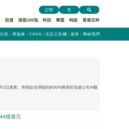
訂閱
简
遞
投資
港股100強
科技
專題
時政
香港百科
社區
商協會
CAGA
法定公告欄
服務
聯絡我們
2月2日落實。所得款項淨額的約90%將用於加速公司AI驅
.44億港元