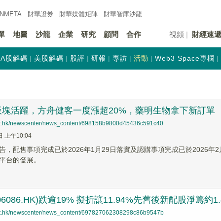
INMETA
財華證券
財華
媒體矩陣
財華
智庫沙龍
單
地圖
沙龍
企業
研究
顧問
合作
視頻
財經速
A股解碼
美股解碼
股評
研報
專訪
活動
Web3 Space專欄
板塊活躍，方舟健客一度漲超20%，藥明生物拿下新訂單
net.hk/newscenter/news_content/698158b9800d45436c591c40
日 上午10:04
告，配售事項完成已於2026年1月29日落實及認購事項完成已於2026年
平台的發展。
6086.HK)跌逾19% 擬折讓11.94%先舊後新配股淨籌約1
net.hk/newscenter/news_content/697827062308298c86b9547b