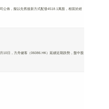
該公司公佈，擬以先舊後新方式配發4518.1萬股，相當於經
10日，方舟健客（06086.HK）延續近期跌勢，盤中股